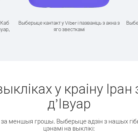
.
Каб
Выберыце кантакт у Viber і пазваніць з акна з
Выбе
вуар,
яго звесткамі
ыкліках у краіну Іран 
д’Івуар
ін за меншыя грошы. Выберыце адзін з нашых гібк
цэнамі на выклікі: