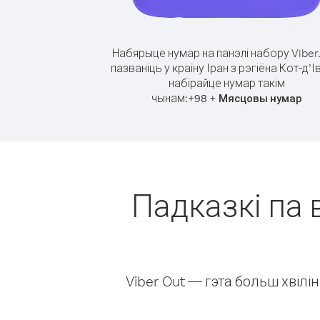
Набярыце нумар на панэлі набору Viber
пазваніць у краіну Іран з рэгіёна Кот-д’І
набірайце нумар такім
чынам:
+
+
98
Мясцовы нумар
Падказкі па в
Viber Out — гэта больш хвіл