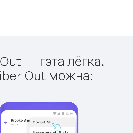
 Out — гэта лёгка.
iber Out можна: