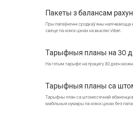
Пакеты з балансам раху
Пры папаўненні сродкаў яны налічваюцца н
свеце па нізкіх цэнах на выклікі Viber.
Тарыфныя планы на 30 д
На гэтым тарыфе на працягу 30 дзён можна 
Тарыфныя планы са штом
Тарыфны план са штомесячнай абаненцкай
мабільныя нумары па нізкіх цэнах без пап