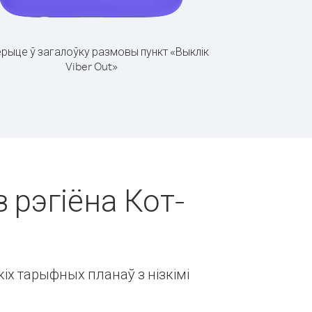
рыце ў загалоўку размовы пункт «Выклік
Viber Out»
з рэгіёна Кот-
іх тарыфных планаў з нізкімі