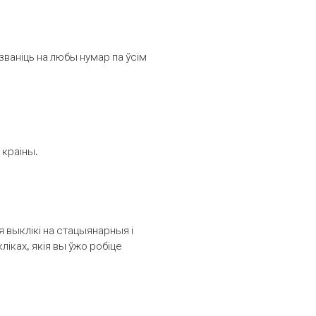
званіць на любы нумар па ўсім
 краіны.
выклікі на стацыянарныя і
іках, якія вы ўжо робіце