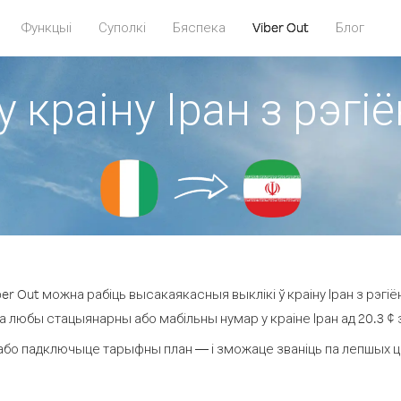
Функцыі
Суполкі
Бяспека
Viber Out
Блог
у краіну Іран з рэгіё
r Out можна рабіць высакаякасныя выклікі ў краіну Іран з рэгіён
на любы стацыянарны або мабільны нумар у краіне Іран ад 20.3 ¢ за
або падключыце тарыфны план — і зможаце званіць па лепшых цэнах