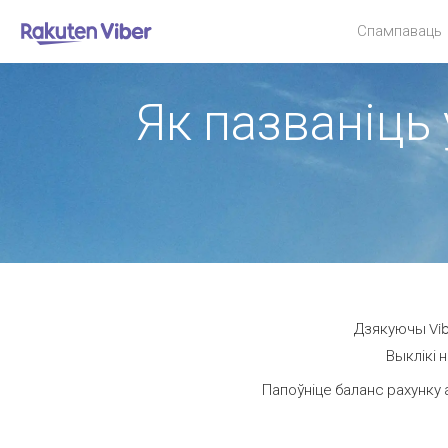
Спампаваць
Як пазваніць 
Дзякуючы Vibe
Выклікі 
Папоўніце баланс рахунку 