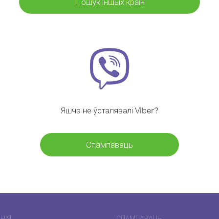
Пошук іншых краін
Яшчэ не ўсталявалі Viber?
Спампаваць
НІЯ
СПАМПАВАЦЬ