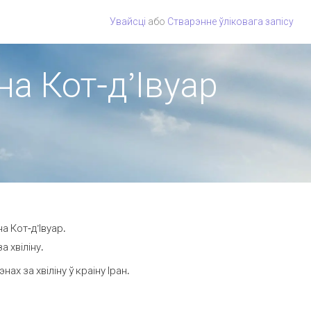
Увайсці
або
Стварэнне ўліковага запісу
на Кот-д’Івуар
а Кот-д’Івуар.
 хвіліну.
 за хвіліну ў краіну Іран.