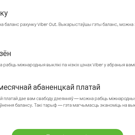
нку
а баланс рахунку Viber Out. Выкарыстаўшы гэты баланс, можна 
зён
рабіць міжнародныя выклікі па нізкіх цэнах Viber у абраныя вамі
есячнай абаненцкай платай
 платай дае вам свабоду дзеянняў — можна рабіць міжнародныя 
аўнення балансу. Такі тарыф — гэта магчымасць эканоміць на выкл