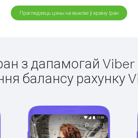
Прагледзець цэны на выклікі ў краіну Іран
Іран з дапамогай Viber
ня балансу рахунку V