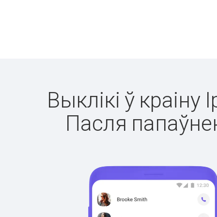
Выклікі ў краіну 
Пасля папаўнен