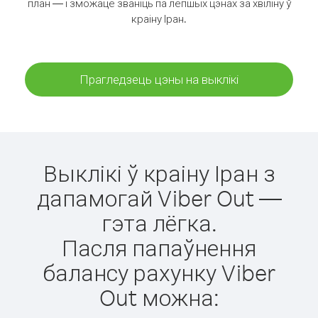
план — і зможаце званіць па лепшых цэнах за хвіліну ў
краіну Іран.
Прагледзець цэны на выклікі
Выклікі ў краіну Іран з
дапамогай Viber Out —
гэта лёгка.
Пасля папаўнення
балансу рахунку Viber
Out можна: