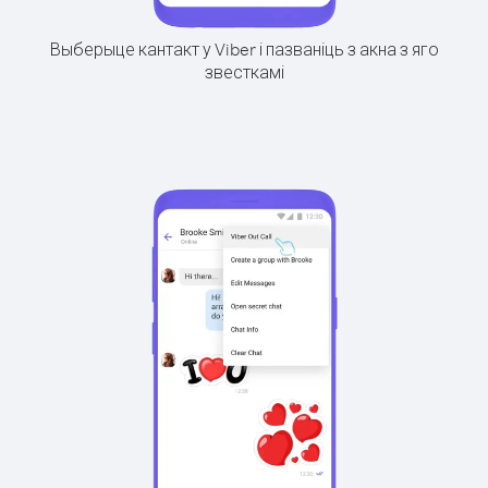
Выберыце кантакт у Viber і пазваніць з акна з яго
звесткамі