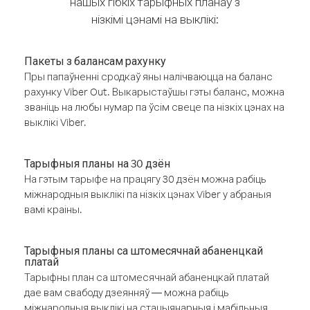
нашых гібкіх тарыфных планаў з
нізкімі цэнамі на выклікі:
Пакеты з балансам рахунку
Пры папаўненні сродкаў яны налічваюцца на баланс
рахунку Viber Out. Выкарыстаўшы гэты баланс, можна
званіць на любы нумар па ўсім свеце па нізкіх цэнах на
выклікі Viber.
Тарыфныя планы на 30 дзён
На гэтым тарыфе на працягу 30 дзён можна рабіць
міжнародныя выклікі па нізкіх цэнах Viber у абраныя
вамі краіны.
Тарыфныя планы са штомесячнай абаненцкай
платай
Тарыфны план са штомесячнай абаненцкай платай
дае вам свабоду дзеянняў — можна рабіць
міжнародныя выклікі на стацыянарныя і мабільныя