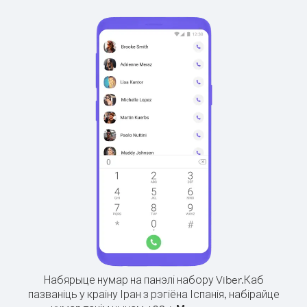
Набярыце нумар на панэлі набору Viber.
Каб
пазваніць у краіну Іран з рэгіёна Іспанія, набірайце