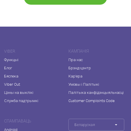
VIBER
КАМПАНІЯ
Функцыі
Пра нас
Блог
Брэнд-цэнтр
Бяспека
Кар'ера
Viber Out
Умовы і Палітыкі
Цэны на выклікі
Палітыка канфідэнцыяльнасці
Служба падтрымкі
Customer Complaints Code
СПАМПАВАЦЬ
Беларуская
Android