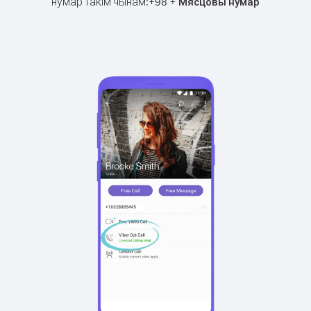
нумар такім чынам:
+
+
98
Мясцовы нумар