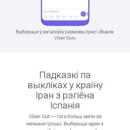
Выберыце ў загалоўку размовы пункт «Выклік
Viber Out»
Падказкі па
выкліках у краіну
Іран з рэгіёна
Іспанія
Viber Out — гэта больш хвілін за
меншыя грошы. Выберыце адзін з