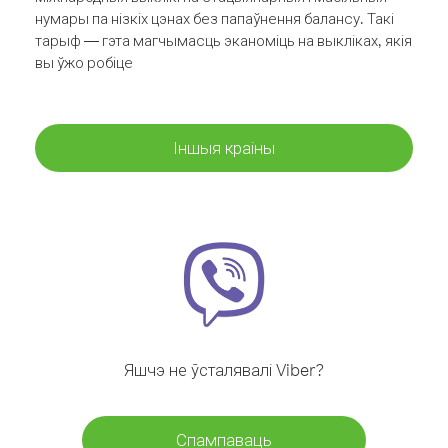
нумары па нізкіх цэнах без папаўнення балансу. Такі
тарыф — гэта магчымасць эканоміць на выкліках, якія
вы ўжо робіце
Іншыя краіны
Яшчэ не ўсталявалі Viber?
Спампаваць