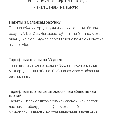
нашых гібкіх тарыфных планаў з
нізкімі цэнамі на выклікі:
Пакеты з балансам рахунку
Пры папаўненні сродкаў яны налічваюцца на баланс
рахунку Viber Out. Выкарыстаўшы гэты баланс, можна
званіць на любы нумар па ўсім свеце па нізкіх цэнах на
выклікі Viber.
Тарыфныя планы на 30 дзён
На гэтым тарыфе на працягу 30 дзён можна рабіць
міжнародныя выклікі па нізкіх цэнах Viber у абраныя
вамі краіны.
Тарыфныя планы са штомесячнай абаненцкай
платай
Тарыфны план са штомесячнай абаненцкай платай
дае вам свабоду дзеянняў — можна рабіць
міжнародныя выклікі на стацыянарныя і мабільныя