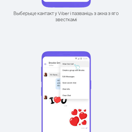
Выберыце кантакт у Viber і пазваніць з акна з яго
звесткамі