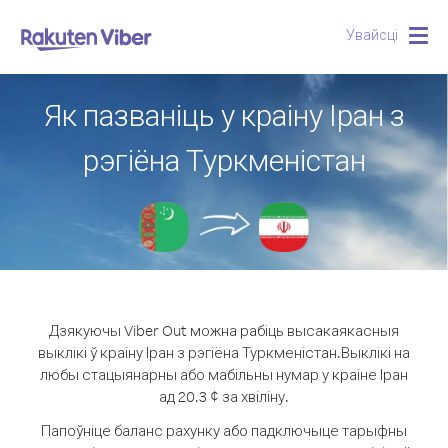
Увайсці
Togg
navig
Як пазваніць у краіну Іран з
рэгіёна Туркменістан
Дзякуючы Viber Out можна рабіць высакаякасныя
выклікі ў краіну Іран з рэгіёна Туркменістан.
Выклікі на
любы стацыянарны або мабільны нумар у краіне Іран
ад 20.3 ¢ за хвіліну.
Папоўніце баланс рахунку або падключыце тарыфны