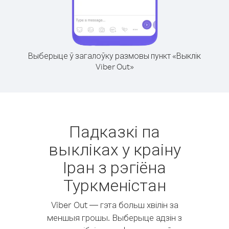
Выберыце ў загалоўку размовы пункт «Выклік
Viber Out»
Падказкі па
выкліках у краіну
Іран з рэгіёна
Туркменістан
Viber Out — гэта больш хвілін за
меншыя грошы. Выберыце адзін з