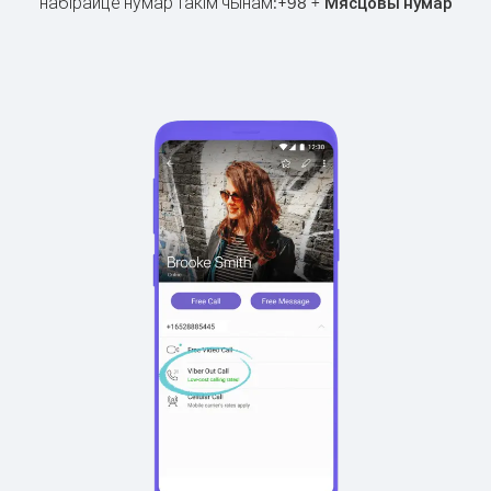
набірайце нумар такім чынам:
+
+
98
Мясцовы нумар