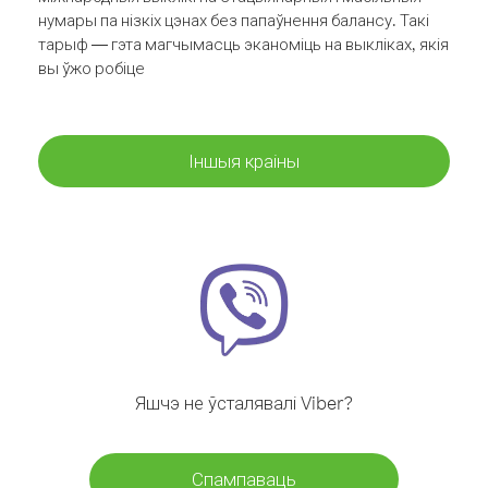
нумары па нізкіх цэнах без папаўнення балансу. Такі
тарыф — гэта магчымасць эканоміць на выкліках, якія
вы ўжо робіце
Іншыя краіны
Яшчэ не ўсталявалі Viber?
Спампаваць