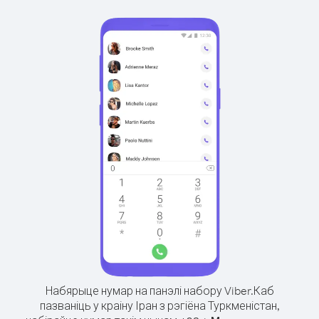
Набярыце нумар на панэлі набору Viber.
Каб
пазваніць у краіну Іран з рэгіёна Туркменістан,