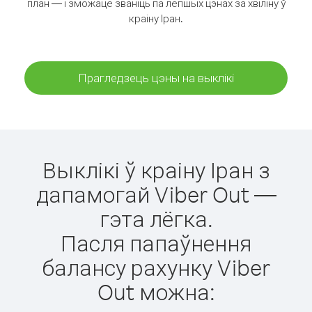
план — і зможаце званіць па лепшых цэнах за хвіліну ў
краіну Іран.
Прагледзець цэны на выклікі
Выклікі ў краіну Іран з
дапамогай Viber Out —
гэта лёгка.
Пасля папаўнення
балансу рахунку Viber
Out можна: