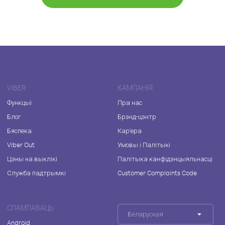
VIBER
КАМПАНІЯ
Функцыі
Пра нас
Блог
Брэнд-цэнтр
Бяспека
Кар'ера
Viber Out
Умовы і Палітыкі
Цэны на выклікі
Палітыка канфідэнцыяльнасці
Служба падтрымкі
Customer Complaints Code
СПАМПАВАЦЬ
Беларуская
Android