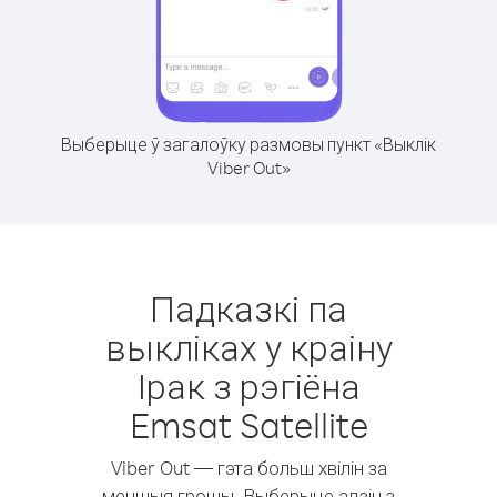
Выберыце ў загалоўку размовы пункт «Выклік
Viber Out»
Падказкі па
выкліках у краіну
Ірак з рэгіёна
Emsat Satellite
Viber Out — гэта больш хвілін за
меншыя грошы. Выберыце адзін з