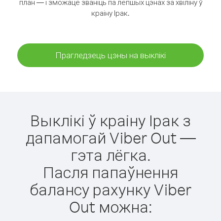
план — і зможаце званіць па лепшых цэнах за хвіліну ў
краіну Ірак.
Прагледзець цэны на выклікі
Выклікі ў краіну Ірак з
дапамогай Viber Out —
гэта лёгка.
Пасля папаўнення
балансу рахунку Viber
Out можна: