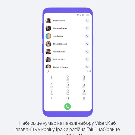
Набярыце нумар на панэлі набору Viber.
Каб
пазваніць у краіну Ірак з рэгіёна Гаіці, набірайце