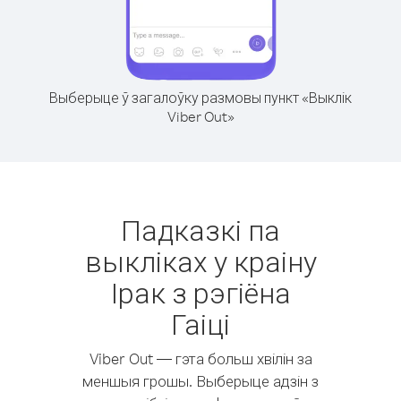
Выберыце ў загалоўку размовы пункт «Выклік
Viber Out»
Падказкі па
выкліках у краіну
Ірак з рэгіёна
Гаіці
Viber Out — гэта больш хвілін за
меншыя грошы. Выберыце адзін з