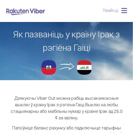
Увайсці
Togg
navig
Як пазваніць у краіну Ірак з
рэгіёна Гаіці
Дзякуючы Viber Out можна рабіць высакаякасныя
выклікі ў краіну Ірак з рэгіёна Гаіці.
Выклікі на любы
стацыянарны або мабільны нумар у краіне Ірак ад 25.0
¢ за хвіліну.
Папоўніце баланс рахунку або падключыце тарыфны