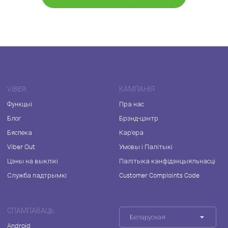
VIBER
КАМПАНІЯ
Функцыі
Пра нас
Блог
Брэнд-цэнтр
Бяспека
Кар'ера
Viber Out
Умовы і Палітыкі
Цэны на выклікі
Палітыка канфідэнцыяльнасці
Служба падтрымкі
Customer Complaints Code
СПАМПАВАЦЬ
Беларуская
Android