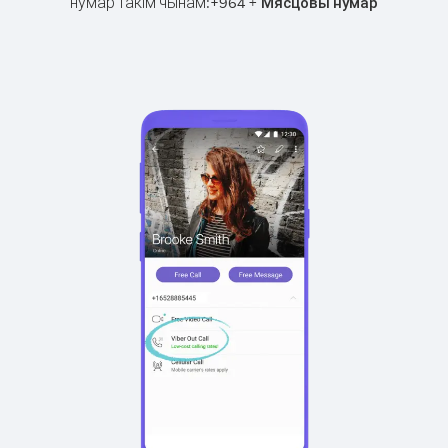
нумар такім чынам:
+
+
964
Мясцовы нумар