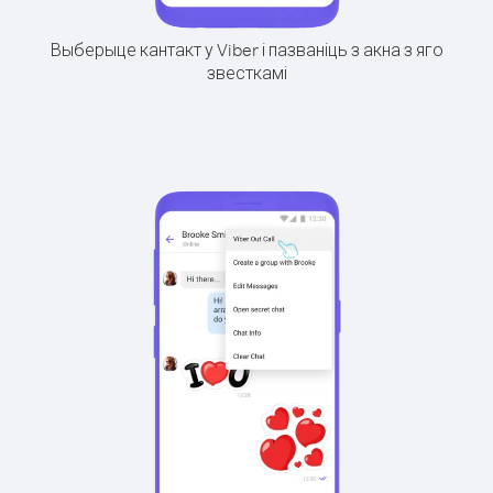
Выберыце кантакт у Viber і пазваніць з акна з яго
звесткамі