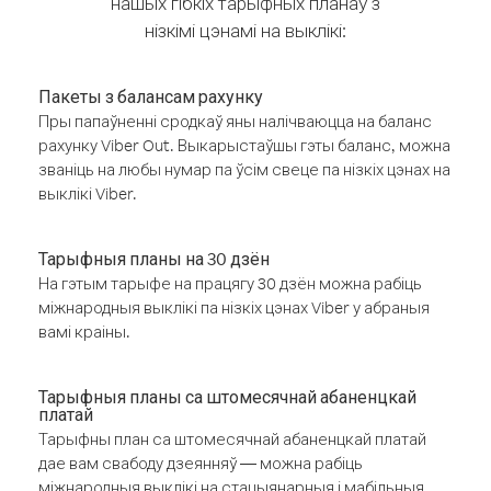
нашых гібкіх тарыфных планаў з
нізкімі цэнамі на выклікі:
Пакеты з балансам рахунку
Пры папаўненні сродкаў яны налічваюцца на баланс
рахунку Viber Out. Выкарыстаўшы гэты баланс, можна
званіць на любы нумар па ўсім свеце па нізкіх цэнах на
выклікі Viber.
Тарыфныя планы на 30 дзён
На гэтым тарыфе на працягу 30 дзён можна рабіць
міжнародныя выклікі па нізкіх цэнах Viber у абраныя
вамі краіны.
Тарыфныя планы са штомесячнай абаненцкай
платай
Тарыфны план са штомесячнай абаненцкай платай
дае вам свабоду дзеянняў — можна рабіць
міжнародныя выклікі на стацыянарныя і мабільныя