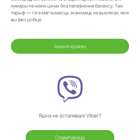
нумары па нізкіх цэнах без папаўнення балансу. Такі
тарыф — гэта магчымасць эканоміць на выкліках, якія
вы ўжо робіце
Іншыя краіны
Яшчэ не ўсталявалі Viber?
Спампаваць