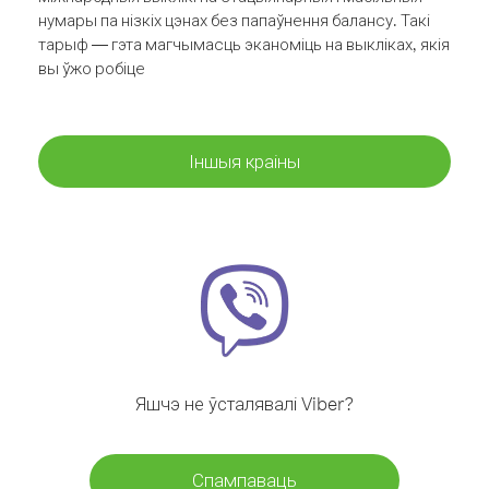
нумары па нізкіх цэнах без папаўнення балансу. Такі
тарыф — гэта магчымасць эканоміць на выкліках, якія
вы ўжо робіце
Іншыя краіны
Яшчэ не ўсталявалі Viber?
Спампаваць