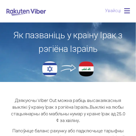
Увайсці
Togg
navig
Як пазваніць у краіну Ірак з
рэгіёна Ізраіль
Дзякуючы Viber Out можна рабіць высакаякасныя
выклікі ў краіну Ірак з рэгіёна Ізраіль.
Выклікі на любы
стацыянарны або мабільны нумар у краіне Ірак ад 25.0
¢ за хвіліну.
Папоўніце баланс рахунку або падключыце тарыфны