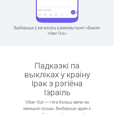
Выберыце ў загалоўку размовы пункт «Выклік
Viber Out»
Падказкі па
выкліках у краіну
Ірак з рэгіёна
Ізраіль
Viber Out — гэта больш хвілін за
меншыя грошы. Выберыце адзін з