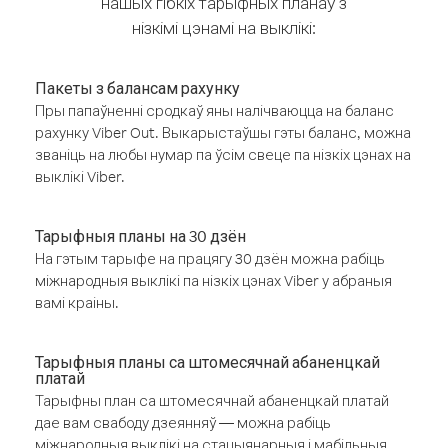
нашых гібкіх тарыфных планаў з
нізкімі цэнамі на выклікі:
Пакеты з балансам рахунку
Пры папаўненні сродкаў яны налічваюцца на баланс
рахунку Viber Out. Выкарыстаўшы гэты баланс, можна
званіць на любы нумар па ўсім свеце па нізкіх цэнах на
выклікі Viber.
Тарыфныя планы на 30 дзён
На гэтым тарыфе на працягу 30 дзён можна рабіць
міжнародныя выклікі па нізкіх цэнах Viber у абраныя
вамі краіны.
Тарыфныя планы са штомесячнай абаненцкай
платай
Тарыфны план са штомесячнай абаненцкай платай
дае вам свабоду дзеянняў — можна рабіць
міжнародныя выклікі на стацыянарныя і мабільныя