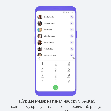
Набярыце нумар на панэлі набору Viber.
Каб
пазваніць у краіну Ірак з рэгіёна Ізраіль, набірайце