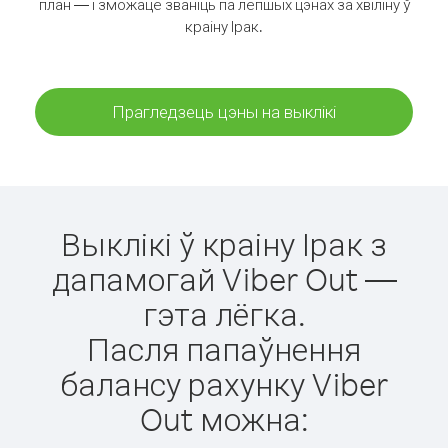
план — і зможаце званіць па лепшых цэнах за хвіліну ў
краіну Ірак.
Прагледзець цэны на выклікі
Выклікі ў краіну Ірак з
дапамогай Viber Out —
гэта лёгка.
Пасля папаўнення
балансу рахунку Viber
Out можна: