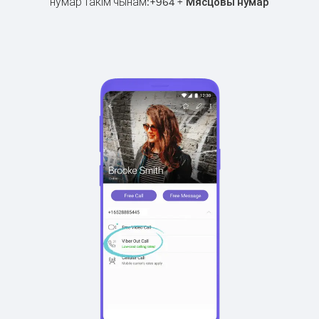
нумар такім чынам:
+
+
964
Мясцовы нумар