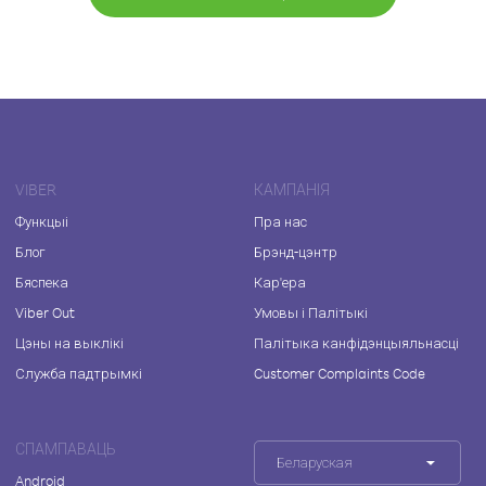
VIBER
КАМПАНІЯ
Функцыі
Пра нас
Блог
Брэнд-цэнтр
Бяспека
Кар'ера
Viber Out
Умовы і Палітыкі
Цэны на выклікі
Палітыка канфідэнцыяльнасці
Служба падтрымкі
Customer Complaints Code
СПАМПАВАЦЬ
Беларуская
Android