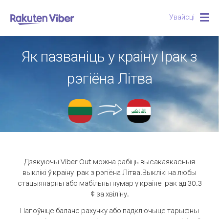
Увайсці
Togg
navig
Як пазваніць у краіну Ірак з
рэгіёна Літва
Дзякуючы Viber Out можна рабіць высакаякасныя
выклікі ў краіну Ірак з рэгіёна Літва.
Выклікі на любы
стацыянарны або мабільны нумар у краіне Ірак ад 30.3
¢ за хвіліну.
Папоўніце баланс рахунку або падключыце тарыфны