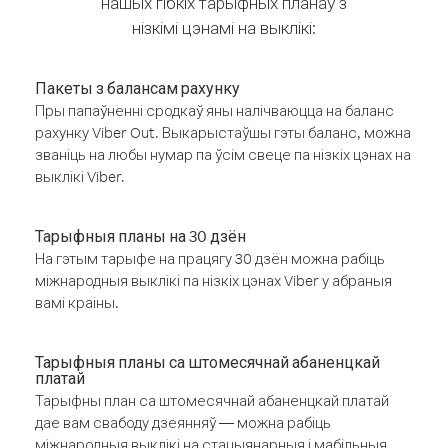
нашых гібкіх тарыфных планаў з
нізкімі цэнамі на выклікі:
Пакеты з балансам рахунку
Пры папаўненні сродкаў яны налічваюцца на баланс
рахунку Viber Out. Выкарыстаўшы гэты баланс, можна
званіць на любы нумар па ўсім свеце па нізкіх цэнах на
выклікі Viber.
Тарыфныя планы на 30 дзён
На гэтым тарыфе на працягу 30 дзён можна рабіць
міжнародныя выклікі па нізкіх цэнах Viber у абраныя
вамі краіны.
Тарыфныя планы са штомесячнай абаненцкай
платай
Тарыфны план са штомесячнай абаненцкай платай
дае вам свабоду дзеянняў — можна рабіць
міжнародныя выклікі на стацыянарныя і мабільныя