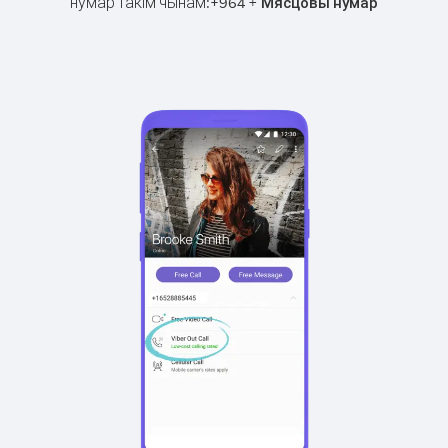
нумар такім чынам:
+
+
964
Мясцовы нумар