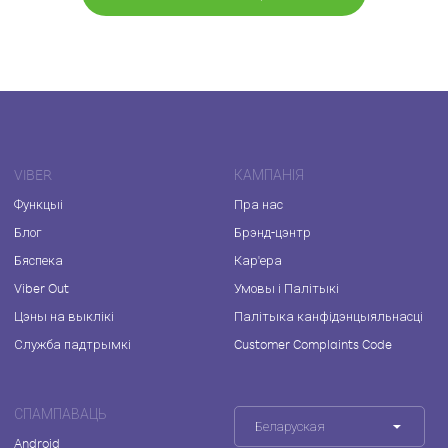
VIBER
КАМПАНІЯ
Функцыі
Пра нас
Блог
Брэнд-цэнтр
Бяспека
Кар'ера
Viber Out
Умовы і Палітыкі
Цэны на выклікі
Палітыка канфідэнцыяльнасці
Служба падтрымкі
Customer Complaints Code
СПАМПАВАЦЬ
Беларуская
Android