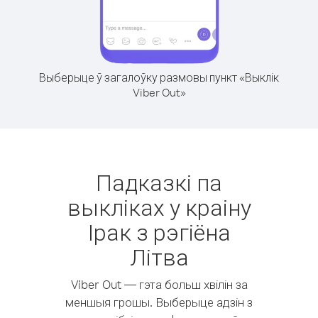
Выберыце ў загалоўку размовы пункт «Выклік
Viber Out»
Падказкі па
выкліках у краіну
Ірак з рэгіёна
Літва
Viber Out — гэта больш хвілін за
меншыя грошы. Выберыце адзін з