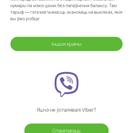
нумары па нізкіх цэнах без папаўнення балансу. Такі
тарыф — гэта магчымасць эканоміць на выкліках, якія
вы ўжо робіце
Іншыя краіны
Яшчэ не ўсталявалі Viber?
Спампаваць