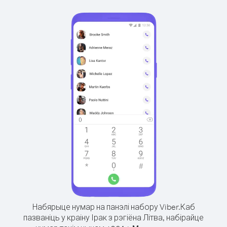
Набярыце нумар на панэлі набору Viber.
Каб
пазваніць у краіну Ірак з рэгіёна Літва, набірайце