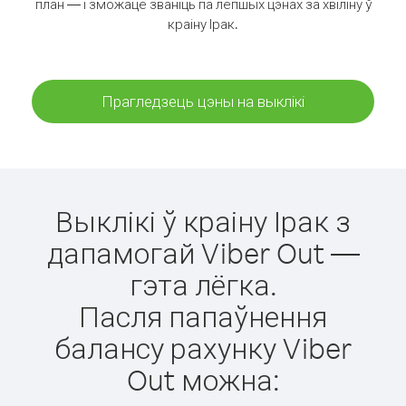
план — і зможаце званіць па лепшых цэнах за хвіліну ў
краіну Ірак.
Прагледзець цэны на выклікі
Выклікі ў краіну Ірак з
дапамогай Viber Out —
гэта лёгка.
Пасля папаўнення
балансу рахунку Viber
Out можна: