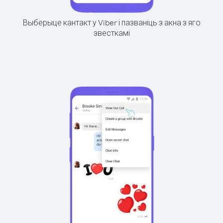
Выберыце кантакт у Viber і пазваніць з акна з яго
звесткамі