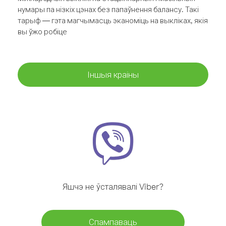
нумары па нізкіх цэнах без папаўнення балансу. Такі
тарыф — гэта магчымасць эканоміць на выкліках, якія
вы ўжо робіце
Іншыя краіны
Яшчэ не ўсталявалі Viber?
Спампаваць