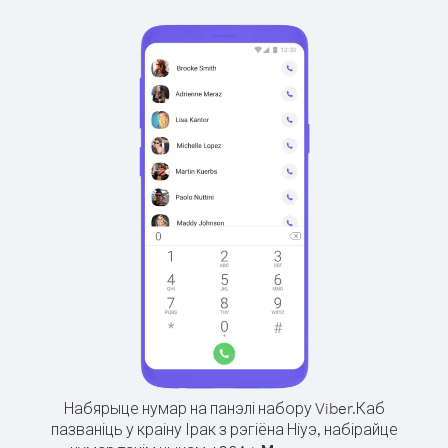
Набярыце нумар на панэлі набору Viber.
Каб
пазваніць у краіну Ірак з рэгіёна Ніуэ, набірайце