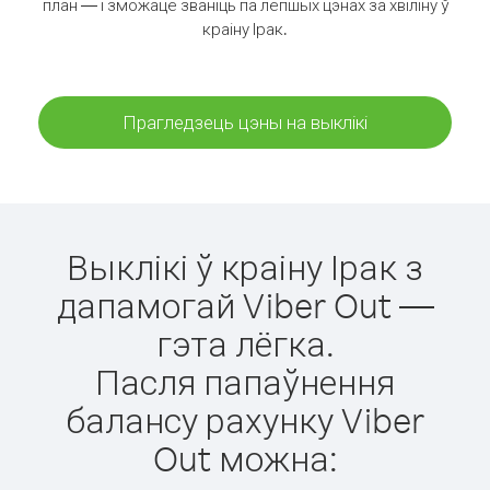
план — і зможаце званіць па лепшых цэнах за хвіліну ў
краіну Ірак.
Прагледзець цэны на выклікі
Выклікі ў краіну Ірак з
дапамогай Viber Out —
гэта лёгка.
Пасля папаўнення
балансу рахунку Viber
Out можна: