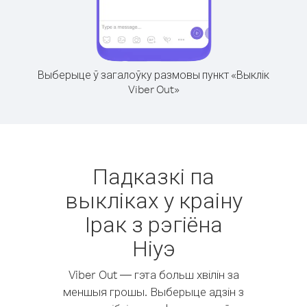
Выберыце ў загалоўку размовы пункт «Выклік
Viber Out»
Падказкі па
выкліках у краіну
Ірак з рэгіёна
Ніуэ
Viber Out — гэта больш хвілін за
меншыя грошы. Выберыце адзін з