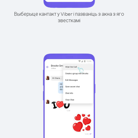
Выберыце кантакт у Viber і пазваніць з акна з яго
звесткамі