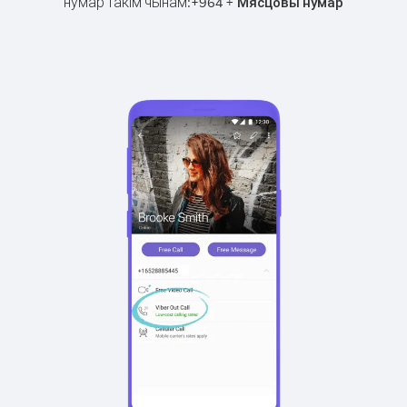
нумар такім чынам:
+
+
964
Мясцовы нумар