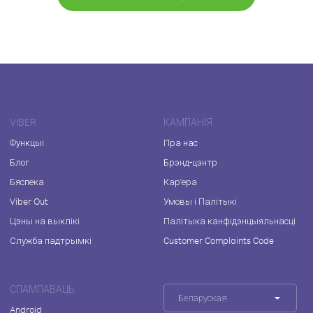
VIBER
КАМПАНІЯ
Функцыі
Пра нас
Блог
Брэнд-цэнтр
Бяспека
Кар'ера
Viber Out
Умовы і Палітыкі
Цэны на выклікі
Палітыка канфідэнцыяльнасці
Служба падтрымкі
Customer Complaints Code
СПАМПАВАЦЬ
Беларуская
Android