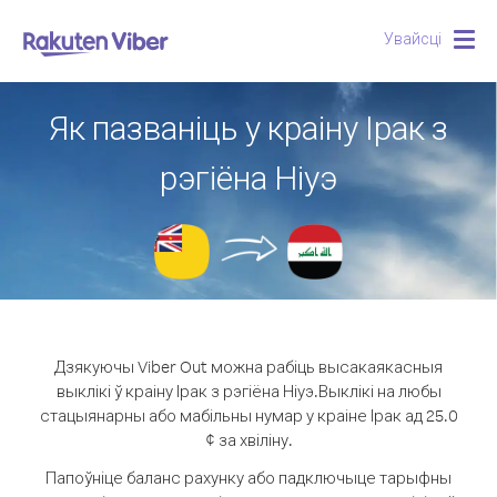
Увайсці
Togg
navig
Як пазваніць у краіну Ірак з
рэгіёна Ніуэ
Дзякуючы Viber Out можна рабіць высакаякасныя
выклікі ў краіну Ірак з рэгіёна Ніуэ.
Выклікі на любы
стацыянарны або мабільны нумар у краіне Ірак ад 25.0
¢ за хвіліну.
Папоўніце баланс рахунку або падключыце тарыфны