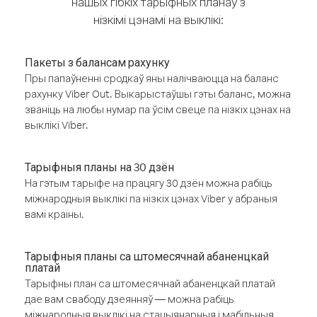
нашых гібкіх тарыфных планаў з
нізкімі цэнамі на выклікі:
Пакеты з балансам рахунку
Пры папаўненні сродкаў яны налічваюцца на баланс
рахунку Viber Out. Выкарыстаўшы гэты баланс, можна
званіць на любы нумар па ўсім свеце па нізкіх цэнах на
выклікі Viber.
Тарыфныя планы на 30 дзён
На гэтым тарыфе на працягу 30 дзён можна рабіць
міжнародныя выклікі па нізкіх цэнах Viber у абраныя
вамі краіны.
Тарыфныя планы са штомесячнай абаненцкай
платай
Тарыфны план са штомесячнай абаненцкай платай
дае вам свабоду дзеянняў — можна рабіць
міжнародныя выклікі на стацыянарныя і мабільныя