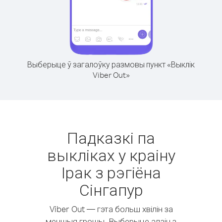
Выберыце ў загалоўку размовы пункт «Выклік
Viber Out»
Падказкі па
выкліках у краіну
Ірак з рэгіёна
Сінгапур
Viber Out — гэта больш хвілін за
меншыя грошы. Выберыце адзін з