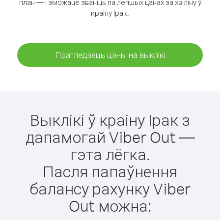
план — і зможаце званіць па лепшых цэнах за хвіліну ў
краіну Ірак.
Прагледзець цэны на выклікі
Выклікі ў краіну Ірак з
дапамогай Viber Out —
гэта лёгка.
Пасля папаўнення
балансу рахунку Viber
Out можна: