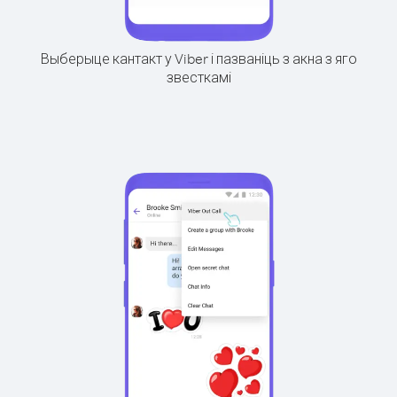
Выберыце кантакт у Viber і пазваніць з акна з яго
звесткамі