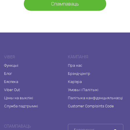
Спампаваць
VIBER
КАМПАНІЯ
Функцыі
Пра нас
Блог
Брэнд-цэнтр
Бяспека
Кар'ера
Viber Out
Умовы і Палітыкі
Цэны на выклікі
Палітыка канфідэнцыяльнасці
Служба падтрымкі
Customer Complaints Code
СПАМПАВАЦЬ
Беларуская