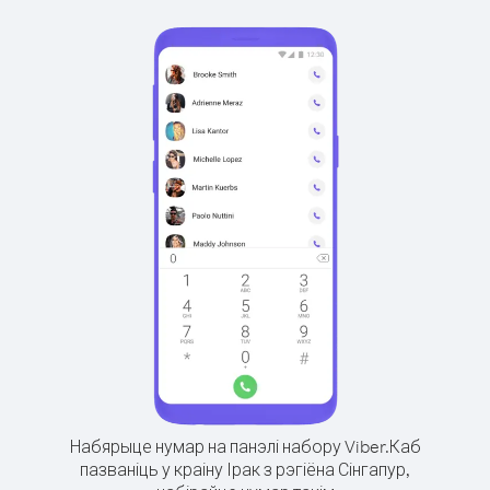
Набярыце нумар на панэлі набору Viber.
Каб
пазваніць у краіну Ірак з рэгіёна Сінгапур,