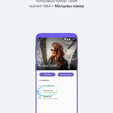
набірайце нумар такім
чынам:
+
+
964
Мясцовы нумар