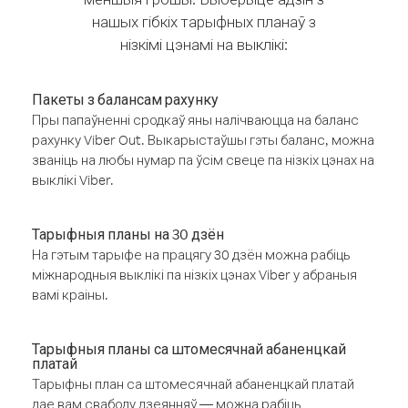
нашых гібкіх тарыфных планаў з
нізкімі цэнамі на выклікі:
Пакеты з балансам рахунку
Пры папаўненні сродкаў яны налічваюцца на баланс
рахунку Viber Out. Выкарыстаўшы гэты баланс, можна
званіць на любы нумар па ўсім свеце па нізкіх цэнах на
выклікі Viber.
Тарыфныя планы на 30 дзён
На гэтым тарыфе на працягу 30 дзён можна рабіць
міжнародныя выклікі па нізкіх цэнах Viber у абраныя
вамі краіны.
Тарыфныя планы са штомесячнай абаненцкай
платай
Тарыфны план са штомесячнай абаненцкай платай
дае вам свабоду дзеянняў — можна рабіць