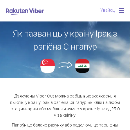
Увайсці
Togg
navig
Як пазваніць у краіну Ірак з
рэгіёна Сінгапур
Дзякуючы Viber Out можна рабіць высакаякасныя
выклікі ў краіну Ірак з рэгіёна Сінгапур.
Выклікі на любы
стацыянарны або мабільны нумар у краіне Ірак ад 25.0
¢ за хвіліну.
Папоўніце баланс рахунку або падключыце тарыфны