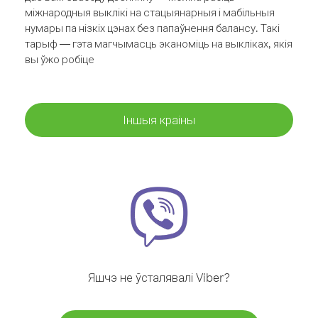
міжнародныя выклікі на стацыянарныя і мабільныя
нумары па нізкіх цэнах без папаўнення балансу. Такі
тарыф — гэта магчымасць эканоміць на выкліках, якія
вы ўжо робіце
Іншыя краіны
Яшчэ не ўсталявалі Viber?