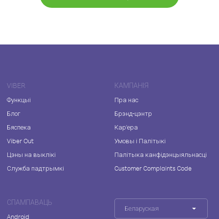
VIBER
КАМПАНІЯ
Функцыі
Пра нас
Блог
Брэнд-цэнтр
Бяспека
Кар'ера
Viber Out
Умовы і Палітыкі
Цэны на выклікі
Палітыка канфідэнцыяльнасці
Служба падтрымкі
Customer Complaints Code
СПАМПАВАЦЬ
Беларуская
Android