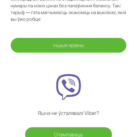
нумары па нізкіх цэнах без папаўнення балансу. Такі
тарыф — гэта магчымасць эканоміць на выкліках, якія
вы ўжо робіце
Іншыя краіны
Яшчэ не ўсталявалі Viber?
Спампаваць