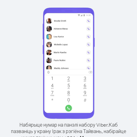
Набярыце нумар на панэлі набору Viber.
Каб
пазваніць у краіну Ірак з рэгіёна Тайвань, набірайце