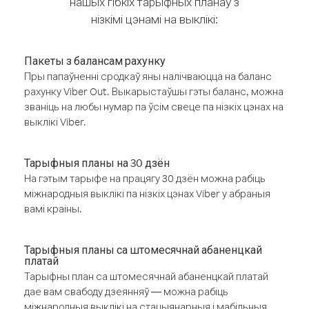
нашых гібкіх тарыфных планаў з
нізкімі цэнамі на выклікі:
Пакеты з балансам рахунку
Пры папаўненні сродкаў яны налічваюцца на баланс
рахунку Viber Out. Выкарыстаўшы гэты баланс, можна
званіць на любы нумар па ўсім свеце па нізкіх цэнах на
выклікі Viber.
Тарыфныя планы на 30 дзён
На гэтым тарыфе на працягу 30 дзён можна рабіць
міжнародныя выклікі па нізкіх цэнах Viber у абраныя
вамі краіны.
Тарыфныя планы са штомесячнай абаненцкай
платай
Тарыфны план са штомесячнай абаненцкай платай
дае вам свабоду дзеянняў — можна рабіць
міжнародныя выклікі на стацыянарныя і мабільныя