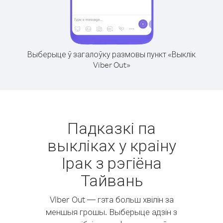
Выберыце ў загалоўку размовы пункт «Выклік
Viber Out»
Падказкі па
выкліках у краіну
Ірак з рэгіёна
Тайвань
Viber Out — гэта больш хвілін за
меншыя грошы. Выберыце адзін з