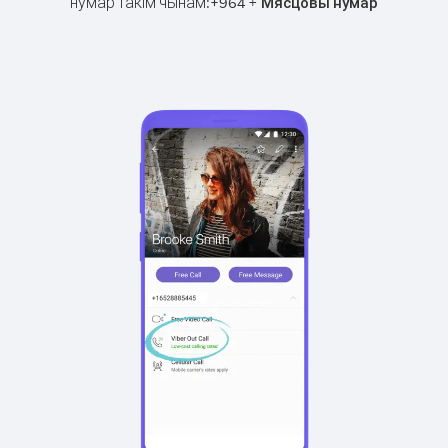
нумар такім чынам:
+
+
964
Мясцовы нумар