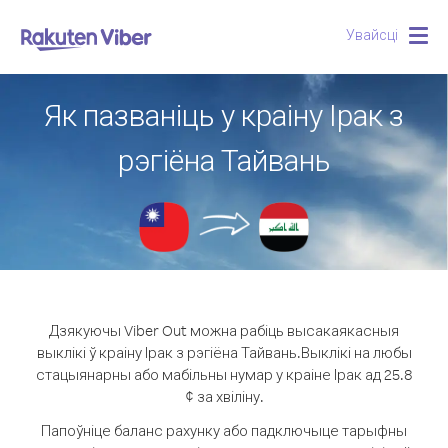
Увайсці
Togg
navig
Як пазваніць у краіну Ірак з
рэгіёна Тайвань
Дзякуючы Viber Out можна рабіць высакаякасныя
выклікі ў краіну Ірак з рэгіёна Тайвань.
Выклікі на любы
стацыянарны або мабільны нумар у краіне Ірак ад 25.8
¢ за хвіліну.
Папоўніце баланс рахунку або падключыце тарыфны