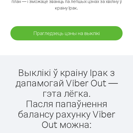
план — і зможаце званіць па лепшых цэнах за хвіліну ў
краіну Ірак.
Прагледзець цэны на выклікі
Выклікі ў краіну Ірак з
дапамогай Viber Out —
гэта лёгка.
Пасля папаўнення
балансу рахунку Viber
Out можна: