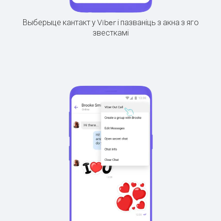
Выберыце кантакт у Viber і пазваніць з акна з яго
звесткамі