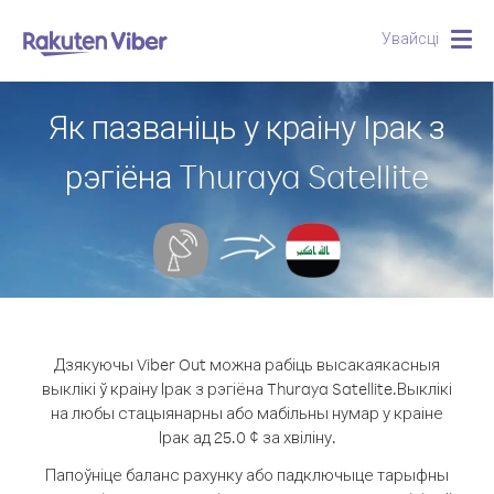
Увайсці
Togg
navig
Як пазваніць у краіну Ірак з
рэгіёна Thuraya Satellite
Дзякуючы Viber Out можна рабіць высакаякасныя
выклікі ў краіну Ірак з рэгіёна Thuraya Satellite.
Выклікі
на любы стацыянарны або мабільны нумар у краіне
Ірак ад 25.0 ¢ за хвіліну.
Папоўніце баланс рахунку або падключыце тарыфны