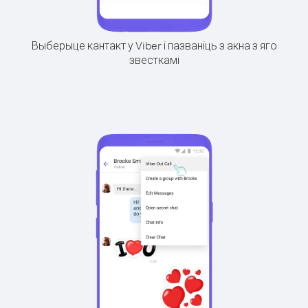
Выберыце кантакт у Viber і пазваніць з акна з яго
звесткамі