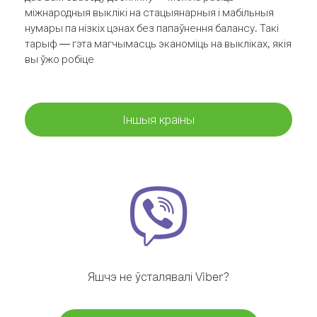
міжнародныя выклікі на стацыянарныя і мабільныя
нумары па нізкіх цэнах без папаўнення балансу. Такі
тарыф — гэта магчымасць эканоміць на выкліках, якія
вы ўжо робіце
Іншыя краіны
Яшчэ не ўсталявалі Viber?