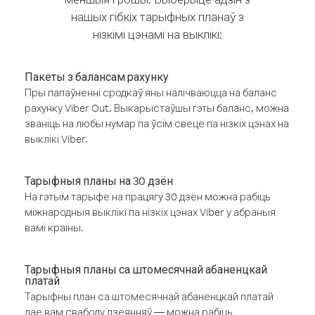
нашых гібкіх тарыфных планаў з
нізкімі цэнамі на выклікі:
Пакеты з балансам рахунку
Пры папаўненні сродкаў яны налічваюцца на баланс
рахунку Viber Out. Выкарыстаўшы гэты баланс, можна
званіць на любы нумар па ўсім свеце па нізкіх цэнах на
выклікі Viber.
Тарыфныя планы на 30 дзён
На гэтым тарыфе на працягу 30 дзён можна рабіць
міжнародныя выклікі па нізкіх цэнах Viber у абраныя
вамі краіны.
Тарыфныя планы са штомесячнай абаненцкай
платай
Тарыфны план са штомесячнай абаненцкай платай
дае вам свабоду дзеянняў — можна рабіць