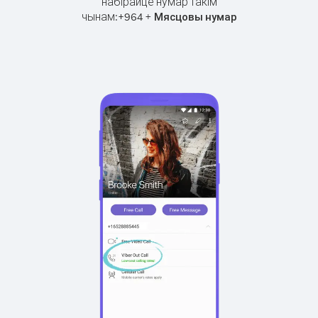
набірайце нумар такім
чынам:
+
+
964
Мясцовы нумар