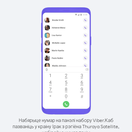
Набярыце нумар на панэлі набору Viber.
Каб
пазваніць у краіну Ірак з рэгіёна Thuraya Satellite,