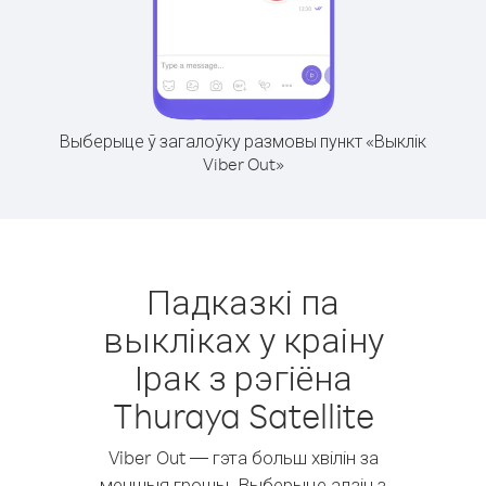
Выберыце ў загалоўку размовы пункт «Выклік
Viber Out»
Падказкі па
выкліках у краіну
Ірак з рэгіёна
Thuraya Satellite
Viber Out — гэта больш хвілін за
меншыя грошы. Выберыце адзін з