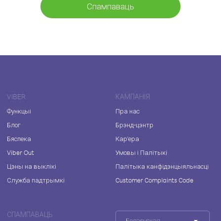
Спампаваць
VIBER
КАМПАНІЯ
Функцыі
Пра нас
Блог
Брэнд-цэнтр
Бяспека
Кар'ера
Viber Out
Умовы і Палітыкі
Цэны на выклікі
Палітыка канфідэнцыяльнасці
Служба падтрымкі
Customer Complaints Code
СПАМПАВАЦЬ
Беларуская