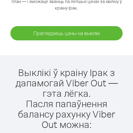
план — і зможаце званіць па лепшых цэнах за хвіліну ў
краіну Ірак.
Прагледзець цэны на выклікі
Выклікі ў краіну Ірак з
дапамогай Viber Out —
гэта лёгка.
Пасля папаўнення
балансу рахунку Viber
Out можна: