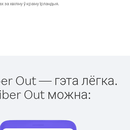
за хвіліну ў краіну Ірландыя.
er Out — гэта лёгка.
iber Out можна: