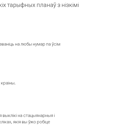
іх тарыфных планаў з нізкімі
званіць на любы нумар па ўсім
 краіны.
выклікі на стацыянарныя і
іках, якія вы ўжо робіце