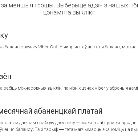
ін за меншыя грошы. Выберыце адзін з нашых гібк
цэнамі на выклікі:
нку
а баланс рахунку Viber Out. Выкарыстаўшы гэты баланс, можна 
зён
рабіць міжнародныя выклікі па нізкіх цэнах Viber у абраныя вамі
есячнай абаненцкай платай
 платай дае вам свабоду дзеянняў — можна рабіць міжнародныя 
аўнення балансу. Такі тарыф — гэта магчымасць эканоміць на выкл