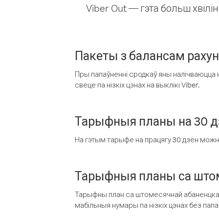
Viber Out — гэта больш хвіл
Пакеты з балансам раху
Пры папаўненні сродкаў яны налічваюцца н
свеце па нізкіх цэнах на выклікі Viber.
Тарыфныя планы на 30 д
На гэтым тарыфе на працягу 30 дзён можна 
Тарыфныя планы са штом
Тарыфны план са штомесячнай абаненцкай
мабільныя нумары па нізкіх цэнах без пап