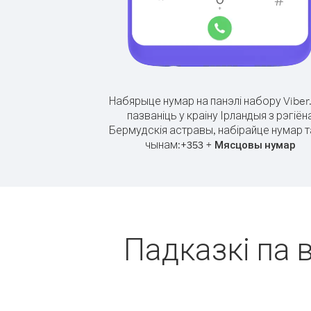
Набярыце нумар на панэлі набору Viber
пазваніць у краіну Ірландыя з рэгіён
Бермудскія астравы, набірайце нумар т
чынам:
+
+
353
Мясцовы нумар
Падказкі па в