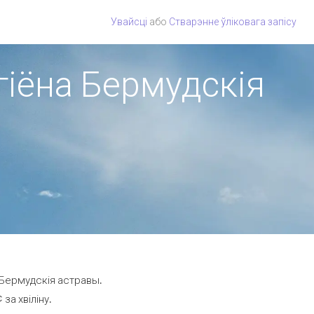
Увайсці
або
Стварэнне ўліковага запісу
эгіёна Бермудскія
 Бермудскія астравы.
за хвіліну.