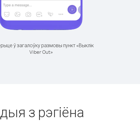
рыце ў загалоўку размовы пункт «Выклік
Viber Out»
ндыя з рэгіёна