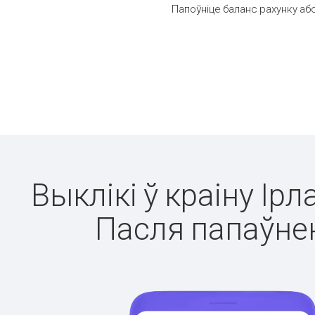
Папоўніце баланс рахунку або
Выклікі ў краіну Ір
Пасля папаўнен