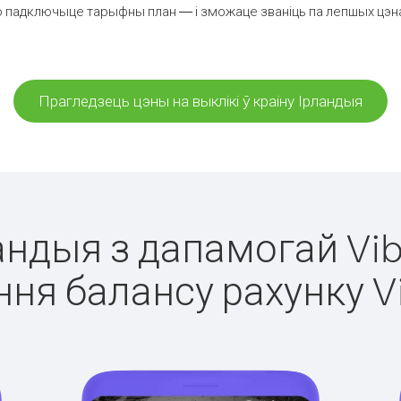
 падключыце тарыфны план — і зможаце званіць па лепшых цэнах 
Прагледзець цэны на выклікі ў краіну Ірландыя
ландыя з дапамогай Vib
ня балансу рахунку V