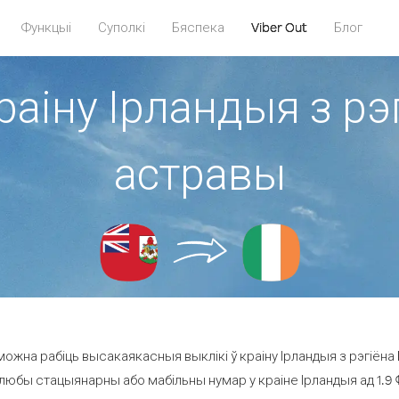
Функцыі
Суполкі
Бяспека
Viber Out
Блог
раіну Ірландыя з р
астравы
можна рабіць высакаякасныя выклікі ў краіну Ірландыя з рэгіёна
 любы стацыянарны або мабільны нумар у краіне Ірландыя ад 1.9 ¢ 