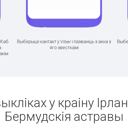
.
Каб
Выберыце кантакт у Viber і пазваніць з акна з
Выбе
а
яго звесткамі
акім
ыкліках у краіну Ірла
Бермудскія астравы