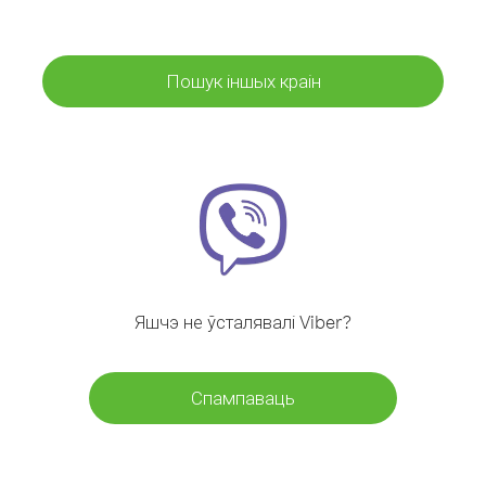
Пошук іншых краін
Яшчэ не ўсталявалі Viber?
Спампаваць