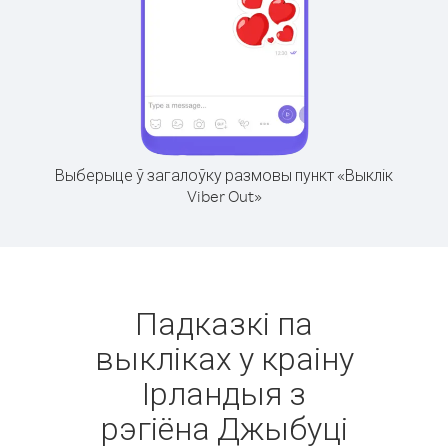
Выберыце ў загалоўку размовы пункт «Выклік
Viber Out»
Падказкі па
выкліках у краіну
Ірландыя з
рэгіёна Джыбуці