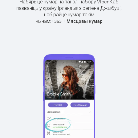
Набярыце нумар на панэлі набору Viber.
Каб
пазваніць у краіну Ірландыя з рэгіёна Джыбуці,
набірайце нумар такім
чынам:
+
+
353
Мясцовы нумар