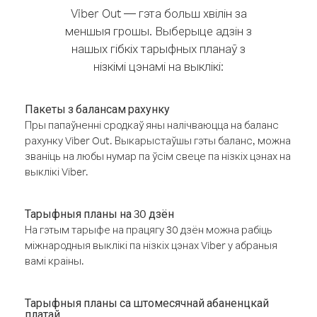
Viber Out — гэта больш хвілін за
меншыя грошы. Выберыце адзін з
нашых гібкіх тарыфных планаў з
нізкімі цэнамі на выклікі:
Пакеты з балансам рахунку
Пры папаўненні сродкаў яны налічваюцца на баланс
рахунку Viber Out. Выкарыстаўшы гэты баланс, можна
званіць на любы нумар па ўсім свеце па нізкіх цэнах на
выклікі Viber.
Тарыфныя планы на 30 дзён
На гэтым тарыфе на працягу 30 дзён можна рабіць
міжнародныя выклікі па нізкіх цэнах Viber у абраныя
вамі краіны.
Тарыфныя планы са штомесячнай абаненцкай
платай