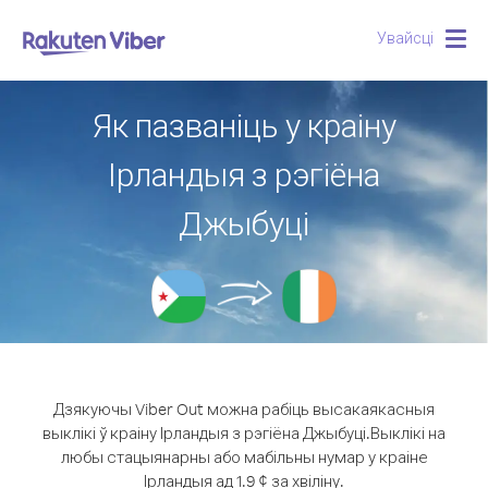
Увайсці
Togg
navig
Як пазваніць у краіну
Ірландыя з рэгіёна
Джыбуці
Дзякуючы Viber Out можна рабіць высакаякасныя
выклікі ў краіну Ірландыя з рэгіёна Джыбуці.
Выклікі на
любы стацыянарны або мабільны нумар у краіне
Ірландыя ад 1.9 ¢ за хвіліну.