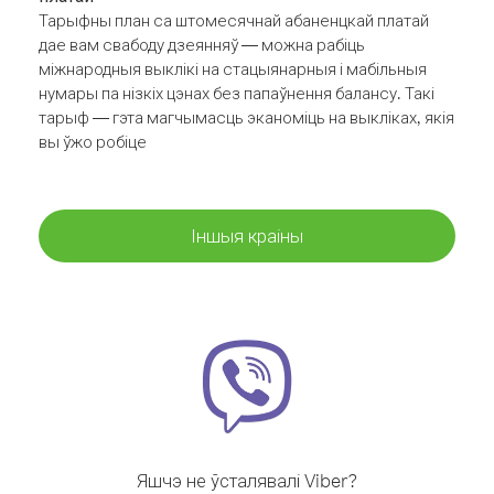
Тарыфны план са штомесячнай абаненцкай платай
дае вам свабоду дзеянняў — можна рабіць
міжнародныя выклікі на стацыянарныя і мабільныя
нумары па нізкіх цэнах без папаўнення балансу. Такі
тарыф — гэта магчымасць эканоміць на выкліках, якія
вы ўжо робіце
Іншыя краіны
Яшчэ не ўсталявалі Viber?