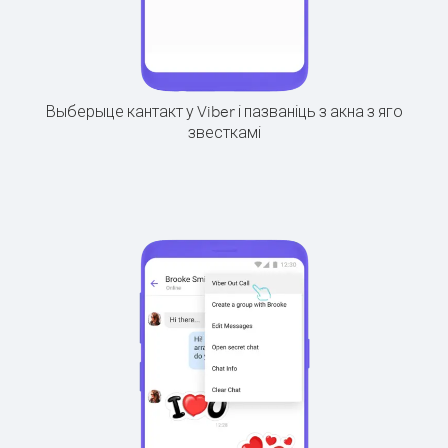
Выберыце кантакт у Viber і пазваніць з акна з яго
звесткамі