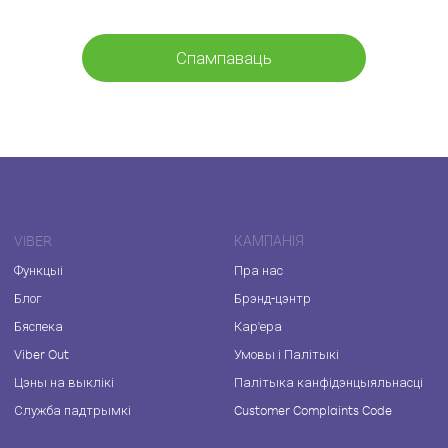
Спампаваць
VIBER
КАМПАНІЯ
Функцыі
Пра нас
Блог
Брэнд-цэнтр
Бяспека
Кар'ера
Viber Out
Умовы і Палітыкі
Цэны на выклікі
Палітыка канфідэнцыяльнасці
Служба падтрымкі
Customer Complaints Code