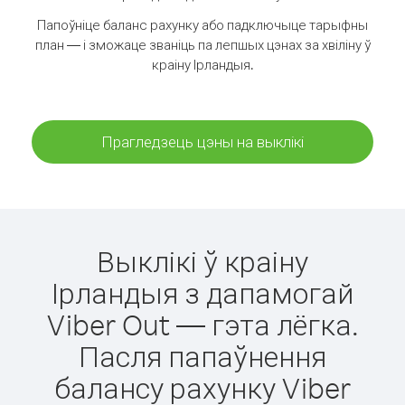
Папоўніце баланс рахунку або падключыце тарыфны
план — і зможаце званіць па лепшых цэнах за хвіліну ў
краіну Ірландыя.
Прагледзець цэны на выклікі
Выклікі ў краіну
Ірландыя з дапамогай
Viber Out — гэта лёгка.
Пасля папаўнення
балансу рахунку Viber