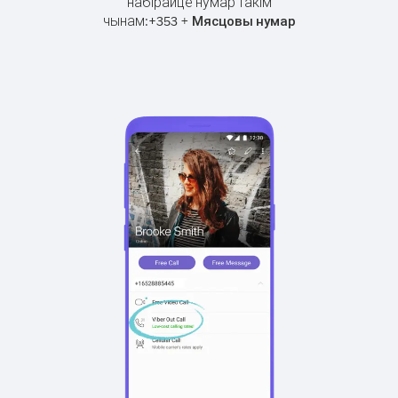
набірайце нумар такім
чынам:
+
+
353
Мясцовы нумар