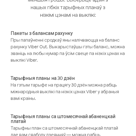
нашых гібкіх тарыфных планаў з
нізкімі цэнамі на выклікі:
Пакеты з балансам рахунку
Пры папаўненні сродкаў яны налічваюцца на баланс
рахунку Viber Out. Выкарыстаўшы гэты баланс, можна
званіць на любы нумар па ўсім свеце па нізкіх цэнах на
выклікі Viber.
Тарыфныя планы на 30 дзён
На гэтым тарыфе на працягу 30 дзён можна рабіць
міжнародныя выклікі па нізкіх цэнах Viber у абраныя
вамі краіны.
Тарыфныя планы са штомесячнай абаненцкай
платай
Тарыфны план са штомесячнай абаненцкай платай
дае вам свабоду дзеянняў — можна рабіць