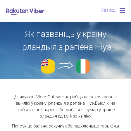
Увайсці
Togg
navig
Як пазваніць у краіну
Ірландыя з рэгіёна Ніуэ
Дзякуючы Viber Out можна рабіць высакаякасныя
выклікі ў краіну Ірландыя з рэгіёна Ніуэ.
Выклікі на
любы стацыянарны або мабільны нумар у краіне
Ірландыя ад 1.9 ¢ за хвіліну.
Папоўніце баланс рахунку або падключыце тарыфны