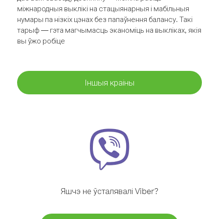
міжнародныя выклікі на стацыянарныя і мабільныя
нумары па нізкіх цэнах без папаўнення балансу. Такі
тарыф — гэта магчымасць эканоміць на выкліках, якія
вы ўжо робіце
Іншыя краіны
Яшчэ не ўсталявалі Viber?