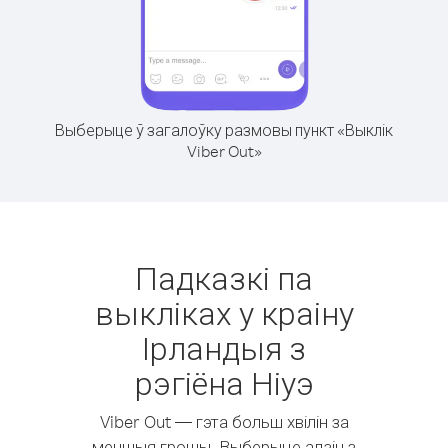
Выберыце ў загалоўку размовы пункт «Выклік
Viber Out»
Падказкі па
выкліках у краіну
Ірландыя з
рэгіёна Ніуэ
Viber Out — гэта больш хвілін за
меншыя грошы. Выберыце адзін з