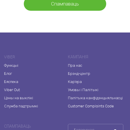
Спампаваць
VIBER
КАМПАНІЯ
Функцыі
Пра нас
Блог
Брэнд-цэнтр
Бяспека
Кар'ера
Viber Out
Умовы і Палітыкі
Цэны на выклікі
Палітыка канфідэнцыяльнасці
Служба падтрымкі
Customer Complaints Code
СПАМПАВАЦЬ
Беларуская