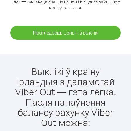
план — і зможаце званіць па лепшых цэнах за хвіліну ў
краіну Ірландыя.
Прагледзець цэны на выклікі
Выклікі ў краіну
Ірландыя з дапамогай
Viber Out — гэта лёгка.
Пасля папаўнення
балансу рахунку Viber
Out можна: