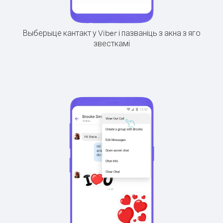
Выберыце кантакт у Viber і пазваніць з акна з яго
звесткамі