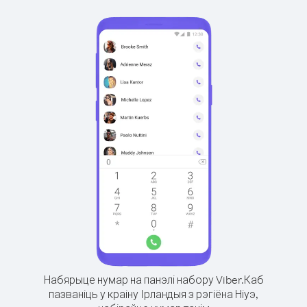
Набярыце нумар на панэлі набору Viber.
Каб
пазваніць у краіну Ірландыя з рэгіёна Ніуэ,