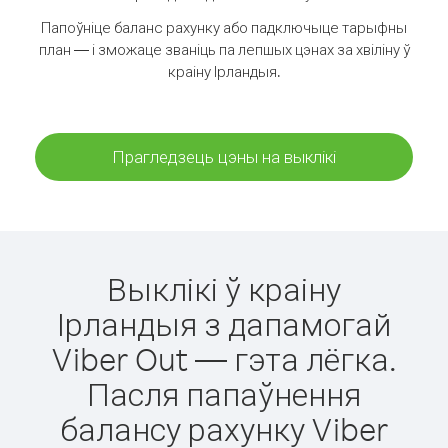
Папоўніце баланс рахунку або падключыце тарыфны
план — і зможаце званіць па лепшых цэнах за хвіліну ў
краіну Ірландыя.
Прагледзець цэны на выклікі
Выклікі ў краіну
Ірландыя з дапамогай
Viber Out — гэта лёгка.
Пасля папаўнення
балансу рахунку Viber