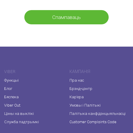
Спампаваць
VIBER
КАМПАНІЯ
Функцыі
Пра нас
Блог
Брэнд-цэнтр
Бяспека
Кар'ера
Viber Out
Умовы і Палітыкі
Цэны на выклікі
Палітыка канфідэнцыяльнасці
Служба падтрымкі
Customer Complaints Code