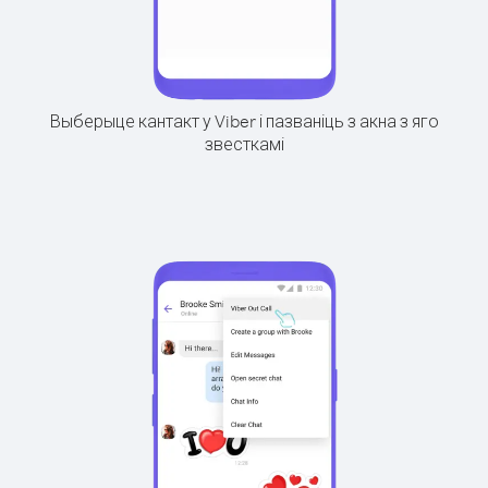
Выберыце кантакт у Viber і пазваніць з акна з яго
звесткамі