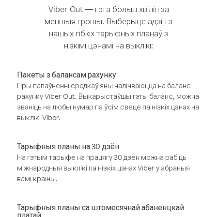
Viber Out — гэта больш хвілін за
меншыя грошы. Выберыце адзін з
нашых гібкіх тарыфных планаў з
нізкімі цэнамі на выклікі:
Пакеты з балансам рахунку
Пры папаўненні сродкаў яны налічваюцца на баланс
рахунку Viber Out. Выкарыстаўшы гэты баланс, можна
званіць на любы нумар па ўсім свеце па нізкіх цэнах на
выклікі Viber.
Тарыфныя планы на 30 дзён
На гэтым тарыфе на працягу 30 дзён можна рабіць
міжнародныя выклікі па нізкіх цэнах Viber у абраныя
вамі краіны.
Тарыфныя планы са штомесячнай абаненцкай
платай