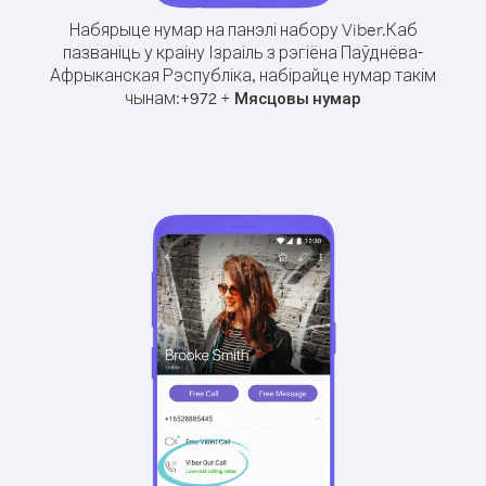
Набярыце нумар на панэлі набору Viber.
Каб
пазваніць у краіну Ізраіль з рэгіёна Паўднёва-
Афрыканская Рэспубліка, набірайце нумар такім
чынам:
+
+
972
Мясцовы нумар