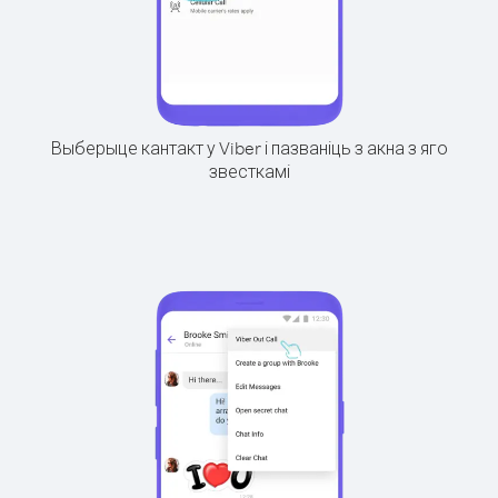
Выберыце кантакт у Viber і пазваніць з акна з яго
звесткамі