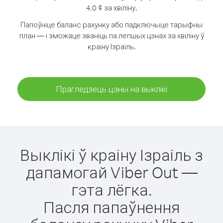
4.0 ¢ за хвіліну.
Папоўніце баланс рахунку або падключыце тарыфны
план — і зможаце званіць па лепшых цэнах за хвіліну ў
краіну Ізраіль.
Прагледзець цэны на выклікі
Выклікі ў краіну Ізраіль з
дапамогай Viber Out —
гэта лёгка.
Пасля папаўнення