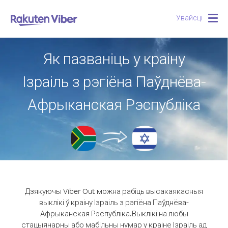
Увайсці
Togg
navig
Як пазваніць у краіну
Ізраіль з рэгіёна Паўднёва-
Афрыканская Рэспубліка
Дзякуючы Viber Out можна рабіць высакаякасныя
выклікі ў краіну Ізраіль з рэгіёна Паўднёва-
Афрыканская Рэспубліка.
Выклікі на любы
стацыянарны або мабільны нумар у краіне Ізраіль ад