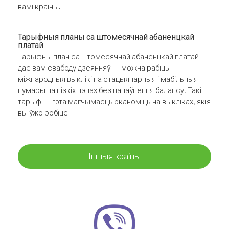
вамі краіны.
Тарыфныя планы са штомесячнай абаненцкай
платай
Тарыфны план са штомесячнай абаненцкай платай
дае вам свабоду дзеянняў — можна рабіць
міжнародныя выклікі на стацыянарныя і мабільныя
нумары па нізкіх цэнах без папаўнення балансу. Такі
тарыф — гэта магчымасць эканоміць на выкліках, якія
вы ўжо робіце
Іншыя краіны