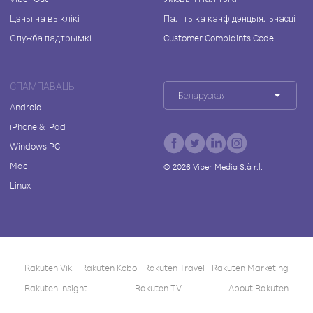
Цэны на выклікі
Палітыка канфідэнцыяльнасці
Служба падтрымкі
Customer Complaints Code
СПАМПАВАЦЬ
Беларуская
Android
iPhone & iPad
Windows PC
Mac
©
2026
Viber Media S.à r.l.
Linux
Rakuten Viki
Rakuten Kobo
Rakuten Travel
Rakuten Marketing
Rakuten Insight
Rakuten TV
About Rakuten