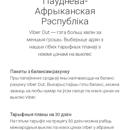
Паўднёва-
Афрыканская
Рэспубліка
Viber Out — гэта больш хвілін за
меншыя грошы. Выберыце адзін з
нашых гібкіх тарыфных планаў з
нізкімі цэнамі на выклікі:
Пакеты з балансам рахунку
Пры папаўненні сродкаў яны налічваюцца на баланс
рахунку Viber Out. Выкарыстаўшы гэты баланс, можна
званіць на любы нумар па ўсім свеце па нізкіх цэнах на
выклікі Viber.
Тарыфныя планы на 30 дзён
На гэтым тарыфе на працягу 30 дзён можна рабіць
міжнародныя выклікі па нізкіх цэнах Viber у абраныя