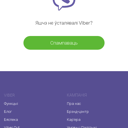
Яшчэ не ўсталявалі Viber?
Спампаваць
VIBER
КАМПАНІЯ
Функцыі
Пра нас
Блог
Брэнд-цэнтр
Бяспека
Кар'ера
Viber Out
Умовы і Палітыкі