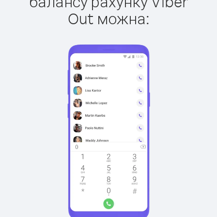
балансу рахунку Viber
Out можна: