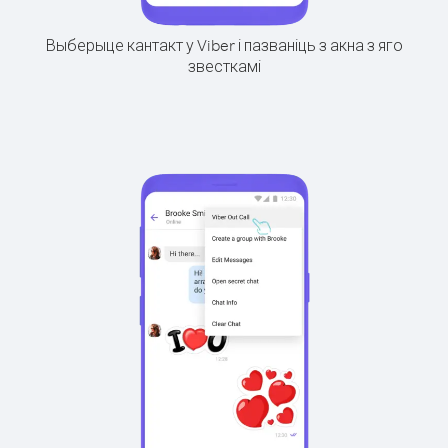
Выберыце кантакт у Viber і пазваніць з акна з яго
звесткамі