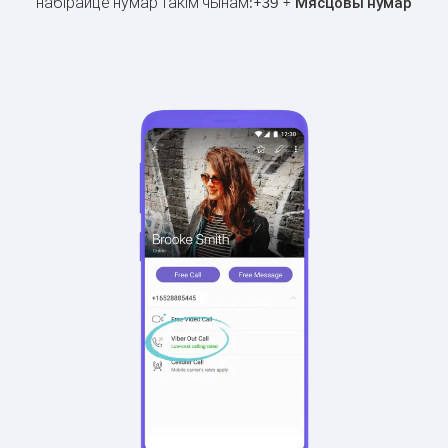
набірайце нумар такім чынам:
+
+
39
Мясцовы нумар