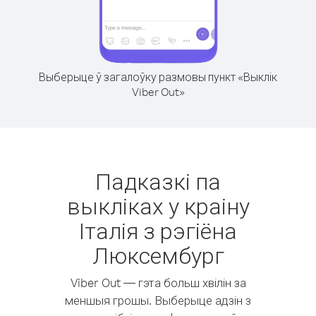
Выберыце ў загалоўку размовы пункт «Выклік
Viber Out»
Падказкі па
выкліках у краіну
Італія з рэгіёна
Люксембург
Viber Out — гэта больш хвілін за
меншыя грошы. Выберыце адзін з