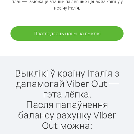
план — і зможаце званіць па лепшых цэнах за хвіліну ў
краіну Італія.
Прагледзець цэны на выклікі
Выклікі ў краіну Італія з
дапамогай Viber Out —
гэта лёгка.
Пасля папаўнення
балансу рахунку Viber
Out можна: