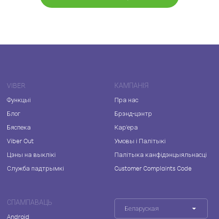
VIBER
КАМПАНІЯ
Функцыі
Пра нас
Блог
Брэнд-цэнтр
Бяспека
Кар'ера
Viber Out
Умовы і Палітыкі
Цэны на выклікі
Палітыка канфідэнцыяльнасці
Служба падтрымкі
Customer Complaints Code
СПАМПАВАЦЬ
Беларуская
Android