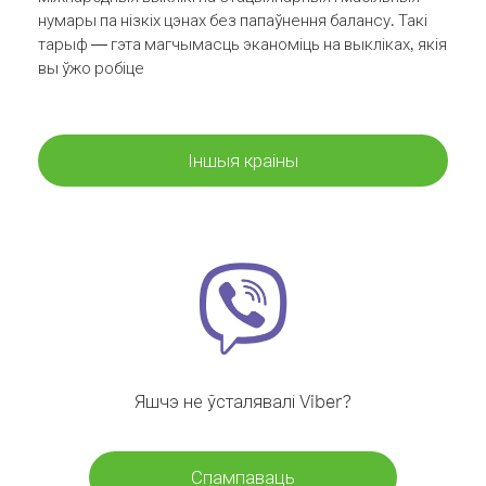
нумары па нізкіх цэнах без папаўнення балансу. Такі
тарыф — гэта магчымасць эканоміць на выкліках, якія
вы ўжо робіце
Іншыя краіны
Яшчэ не ўсталявалі Viber?
Спампаваць