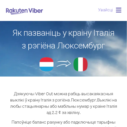
Увайсці
Togg
navig
Як пазваніць у краіну Італія
з рэгіёна Люксембург
Дзякуючы Viber Out можна рабіць высакаякасныя
выклікі ў краіну Італія з рэгіёна Люксембург.
Выклікі на
любы стацыянарны або мабільны нумар у краіне Італія
ад 2.2 ¢ за хвіліну.
Папоўніце баланс рахунку або падключыце тарыфны