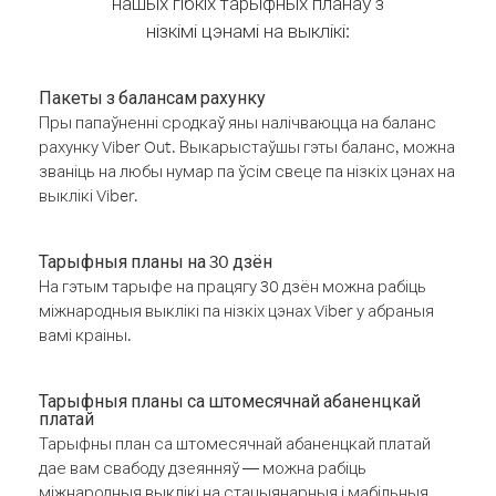
нашых гібкіх тарыфных планаў з
нізкімі цэнамі на выклікі:
Пакеты з балансам рахунку
Пры папаўненні сродкаў яны налічваюцца на баланс
рахунку Viber Out. Выкарыстаўшы гэты баланс, можна
званіць на любы нумар па ўсім свеце па нізкіх цэнах на
выклікі Viber.
Тарыфныя планы на 30 дзён
На гэтым тарыфе на працягу 30 дзён можна рабіць
міжнародныя выклікі па нізкіх цэнах Viber у абраныя
вамі краіны.
Тарыфныя планы са штомесячнай абаненцкай
платай
Тарыфны план са штомесячнай абаненцкай платай
дае вам свабоду дзеянняў — можна рабіць
міжнародныя выклікі на стацыянарныя і мабільныя