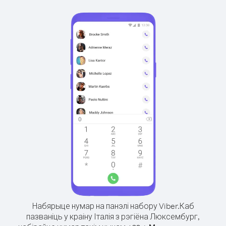
Набярыце нумар на панэлі набору Viber.
Каб
пазваніць у краіну Італія з рэгіёна Люксембург,