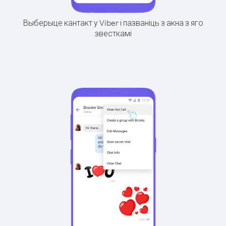
Выберыце кантакт у Viber і пазваніць з акна з яго
звесткамі