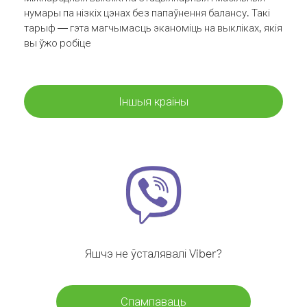
нумары па нізкіх цэнах без папаўнення балансу. Такі
тарыф — гэта магчымасць эканоміць на выкліках, якія
вы ўжо робіце
Іншыя краіны
Яшчэ не ўсталявалі Viber?
Спампаваць