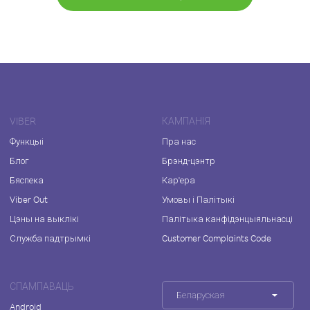
VIBER
КАМПАНІЯ
Функцыі
Пра нас
Блог
Брэнд-цэнтр
Бяспека
Кар'ера
Viber Out
Умовы і Палітыкі
Цэны на выклікі
Палітыка канфідэнцыяльнасці
Служба падтрымкі
Customer Complaints Code
СПАМПАВАЦЬ
Беларуская
Android