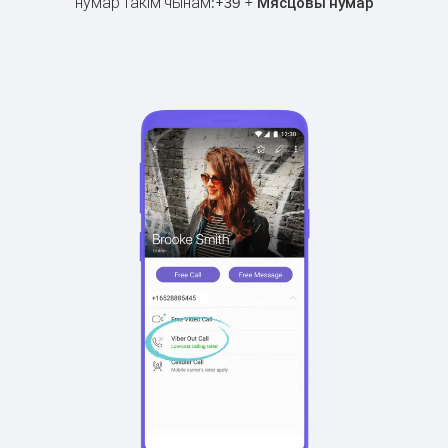
нумар такім чынам:
+
+
39
Мясцовы нумар