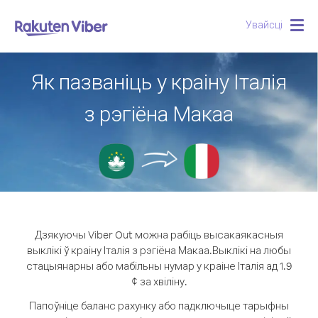
Увайсці
Togg
navig
Як пазваніць у краіну Італія
з рэгіёна Макаа
Дзякуючы Viber Out можна рабіць высакаякасныя
выклікі ў краіну Італія з рэгіёна Макаа.
Выклікі на любы
стацыянарны або мабільны нумар у краіне Італія ад 1.9
¢ за хвіліну.
Папоўніце баланс рахунку або падключыце тарыфны