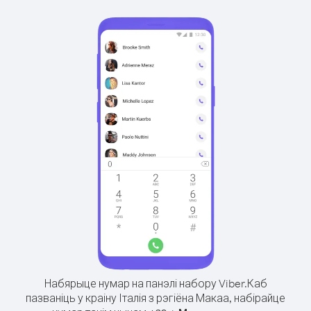
Набярыце нумар на панэлі набору Viber.
Каб
пазваніць у краіну Італія з рэгіёна Макаа, набірайце