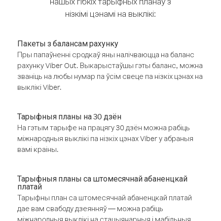
нашых гібкіх тарыфных планаў з
нізкімі цэнамі на выклікі:
Пакеты з балансам рахунку
Пры папаўненні сродкаў яны налічваюцца на баланс
рахунку Viber Out. Выкарыстаўшы гэты баланс, можна
званіць на любы нумар па ўсім свеце па нізкіх цэнах на
выклікі Viber.
Тарыфныя планы на 30 дзён
На гэтым тарыфе на працягу 30 дзён можна рабіць
міжнародныя выклікі па нізкіх цэнах Viber у абраныя
вамі краіны.
Тарыфныя планы са штомесячнай абаненцкай
платай
Тарыфны план са штомесячнай абаненцкай платай
дае вам свабоду дзеянняў — можна рабіць
міжнародныя выклікі на стацыянарныя і мабільныя