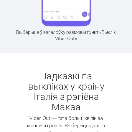
Выберыце ў загалоўку размовы пункт «Выклік
Viber Out»
Падказкі па
выкліках у краіну
Італія з рэгіёна
Макаа
Viber Out — гэта больш хвілін за
меншыя грошы. Выберыце адзін з