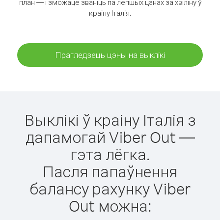
план — і зможаце званіць па лепшых цэнах за хвіліну ў
краіну Італія.
Прагледзець цэны на выклікі
Выклікі ў краіну Італія з
дапамогай Viber Out —
гэта лёгка.
Пасля папаўнення
балансу рахунку Viber
Out можна: