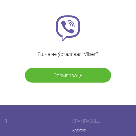
Яшчэ не ўсталявалі Viber?
Спампаваць
НІЯ
СПАМПАВАЦЬ
с
Android