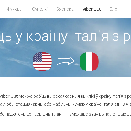
Функцыі
Суполкі
Бяспека
Viber Out
Блог
ь у краіну Італія з
iber Out можна рабіць высакаякасныя выклікі ў краіну Італія з р
на любы стацыянарны або мабільны нумар у краіне Італія ад 1.9 ¢ за
бо падключыце тарыфны план — і зможаце званіць па лепшых цэнах 