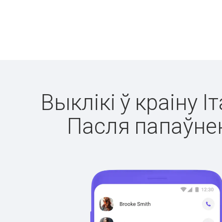
Выклікі ў краіну І
Пасля папаўнен