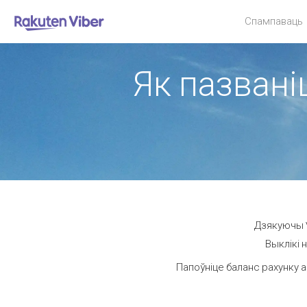
Спампаваць
Як пазваніц
Дзякуючы V
Выклікі 
Папоўніце баланс рахунку а