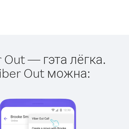
r Out — гэта лёгка.
iber Out можна: