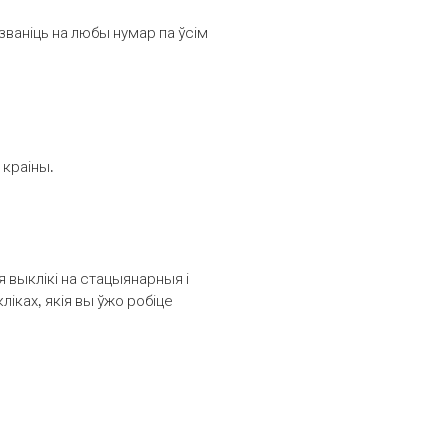
званіць на любы нумар па ўсім
 краіны.
выклікі на стацыянарныя і
іках, якія вы ўжо робіце