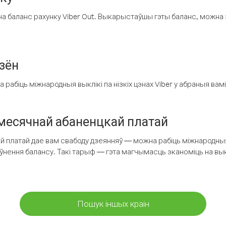
а баланс рахунку Viber Out. Выкарыстаўшы гэты баланс, можна 
зён
рабіць міжнародныя выклікі па нізкіх цэнах Viber у абраныя вамі
есячнай абаненцкай платай
 платай дае вам свабоду дзеянняў — можна рабіць міжнародныя 
аўнення балансу. Такі тарыф — гэта магчымасць эканоміць на выкл
Пошук іншых краін