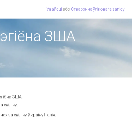
Увайсці
або
Стварэнне ўліковага запісу
 рэгіёна ЗША
эгіёна ЗША.
 хвіліну.
за хвіліну ў краіну Італія.