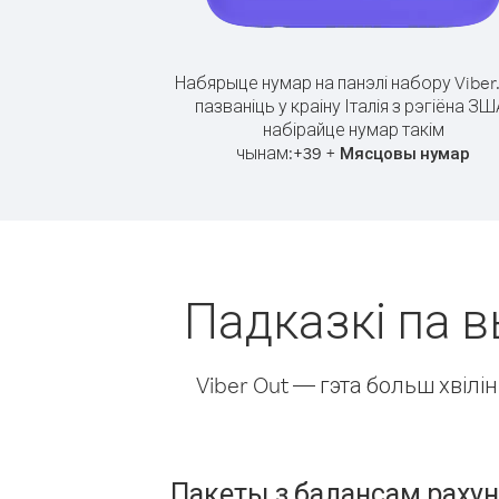
Набярыце нумар на панэлі набору Viber
пазваніць у краіну Італія з рэгіёна ЗШ
набірайце нумар такім
чынам:
+
+
39
Мясцовы нумар
Падказкі па в
Viber Out — гэта больш хвіл
Пакеты з балансам раху