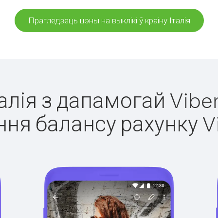
Прагледзець цэны на выклікі ў краіну Італія
талія з дапамогай Vibe
ня балансу рахунку V