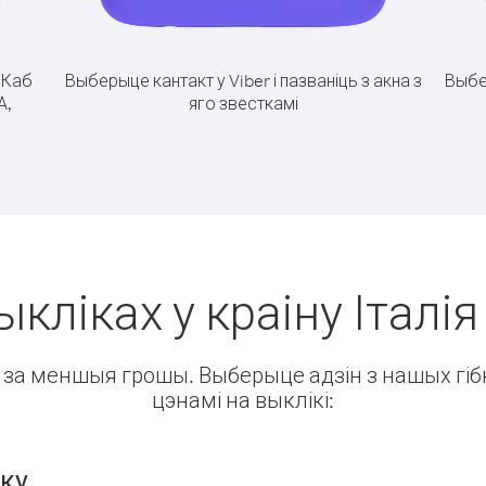
.
Каб
Выберыце кантакт у Viber і пазваніць з акна з
Выбе
А,
яго звесткамі
ыкліках у краіну Італія
ін за меншыя грошы. Выберыце адзін з нашых гібк
цэнамі на выклікі:
нку