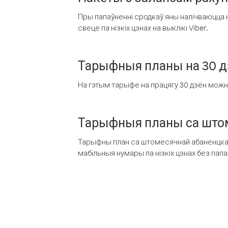
Пры папаўненні сродкаў яны налічваюцца н
свеце па нізкіх цэнах на выклікі Viber.
Тарыфныя планы на 30 д
На гэтым тарыфе на працягу 30 дзён можна 
Тарыфныя планы са штом
Тарыфны план са штомесячнай абаненцкай
мабільныя нумары па нізкіх цэнах без пап