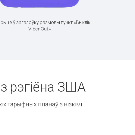
рыце ў загалоўку размовы пункт «Выклік
Viber Out»
 з рэгіёна ЗША
іх тарыфных планаў з нізкімі