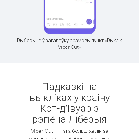
Выберыце ў загалоўку размовы пункт «Выклік
Viber Out»
Падказкі па
выкліках у краіну
Кот-д’Івуар з
рэгіёна Ліберыя
Viber Out — гэта больш хвілін за
меншыя грошы. Выберыце адзін з