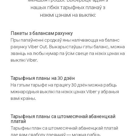
нашых гібкіх тарыфных планаў з
нізкімі цэнамі на выклікі:
Пакеты з балансам рахунку
Пры папаўненні сродкаў яны налічваюцца на баланс
рахунку Viber Out. Выкарыстаўшы гэты баланс, можна
званіць на любы нумар па ўсім свеце па нізкіх цэнах на
выклікі Viber.
Тарыфныя планы на 30 дзён
На гэтым тарыфе на працягу 30 дзён можна рабіць
міжнародныя выклікі па нізкіх цэнах Viber у абраныя
вамі краіны.
Тарыфныя планы са штомесячнай абаненцкай
платай
Тарыфны план са штомесячнай абаненцкай платай
дае вам свабоду дзеянняў — можна рабіць