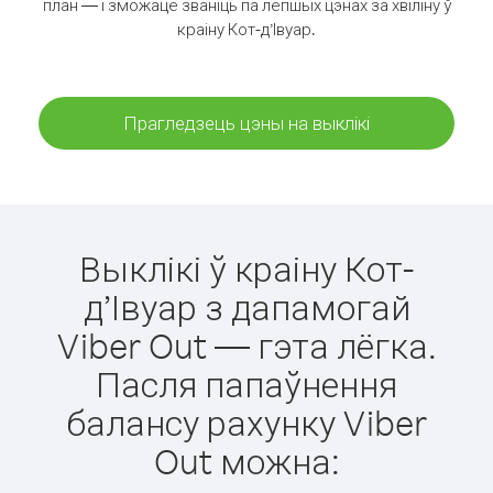
план — і зможаце званіць па лепшых цэнах за хвіліну ў
краіну Кот-д’Івуар.
Прагледзець цэны на выклікі
Выклікі ў краіну Кот-
д’Івуар з дапамогай
Viber Out — гэта лёгка.
Пасля папаўнення
балансу рахунку Viber
Out можна: