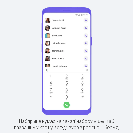
Набярыце нумар на панэлі набору Viber.
Каб
пазваніць у краіну Кот-д’Івуар з рэгіёна Ліберыя,