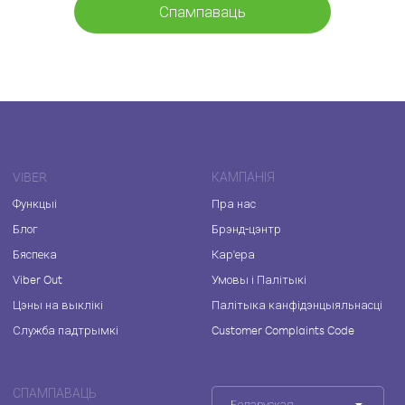
Спампаваць
VIBER
КАМПАНІЯ
Функцыі
Пра нас
Блог
Брэнд-цэнтр
Бяспека
Кар'ера
Viber Out
Умовы і Палітыкі
Цэны на выклікі
Палітыка канфідэнцыяльнасці
Служба падтрымкі
Customer Complaints Code
СПАМПАВАЦЬ
Беларуская