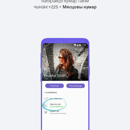
набірайце нумар такім
чынам:
+
+
225
Мясцовы нумар