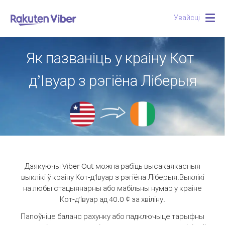
Увайсці
Togg
navig
Як пазваніць у краіну Кот-
д’Івуар з рэгіёна Ліберыя
Дзякуючы Viber Out можна рабіць высакаякасныя
выклікі ў краіну Кот-д’Івуар з рэгіёна Ліберыя.
Выклікі
на любы стацыянарны або мабільны нумар у краіне
Кот-д’Івуар ад 40.0 ¢ за хвіліну.
Папоўніце баланс рахунку або падключыце тарыфны