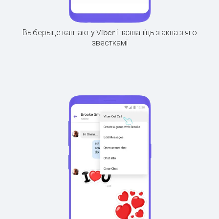
Выберыце кантакт у Viber і пазваніць з акна з яго
звесткамі