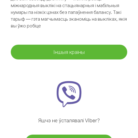
міжнародныя выклікі на стацыянарныя і мабільныя
нумары па нізкіх цэнах без папаўнення балансу. Такі
тарыф — гэта магчымасць эканоміць на выкліках, якія
вы ўжо робіце
Іншыя краіны
Яшчэ не ўсталявалі Viber?