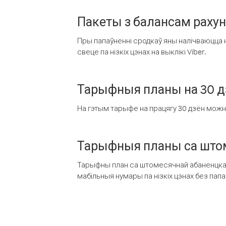
Пакеты з балансам раху
Пры папаўненні сродкаў яны налічваюцца н
свеце па нізкіх цэнах на выклікі Viber.
Тарыфныя планы на 30 д
На гэтым тарыфе на працягу 30 дзён можна 
Тарыфныя планы са штом
Тарыфны план са штомесячнай абаненцкай
мабільныя нумары па нізкіх цэнах без пап