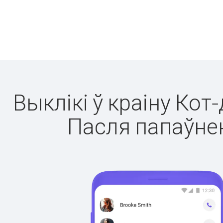
Выклікі ў краіну Кот
Пасля папаўнен