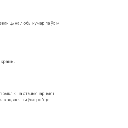
званіць на любы нумар па ўсім
 краіны.
выклікі на стацыянарныя і
іках, якія вы ўжо робіце