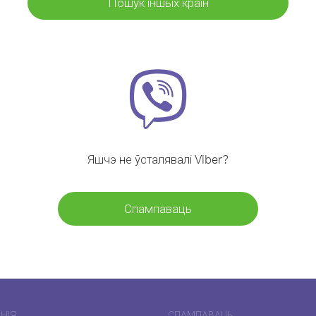
Пошук іншых краін
Яшчэ не ўсталявалі Viber?
Спампаваць
НІЯ
СПАМПАВАЦЬ