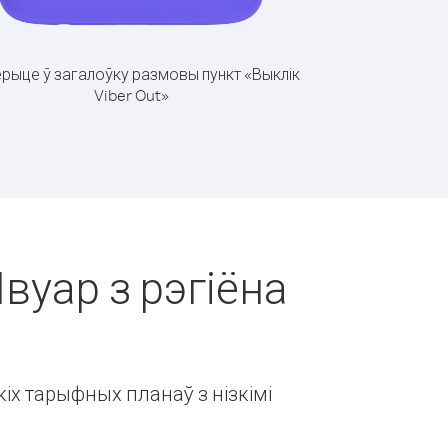
рыце ў загалоўку размовы пункт «Выклік
Viber Out»
Івуар з рэгіёна
іх тарыфных планаў з нізкімі