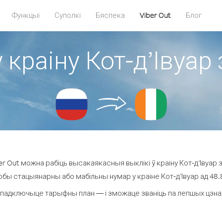
Функцыі
Суполкі
Бяспека
Viber Out
Блог
 краіну Кот-д’Івуар 
r Out можна рабіць высакаякасныя выклікі ў краіну Кот-д’Івуар з 
юбы стацыянарны або мабільны нумар у краіне Кот-д’Івуар ад 48.8 
падключыце тарыфны план — і зможаце званіць па лепшых цэнах за