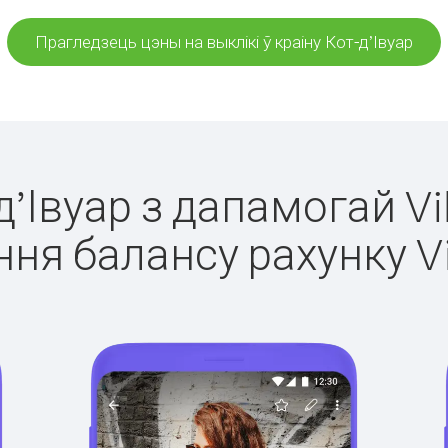
Прагледзець цэны на выклікі ў краіну Кот-д’Івуар
-д’Івуар з дапамогай Vi
ня балансу рахунку V