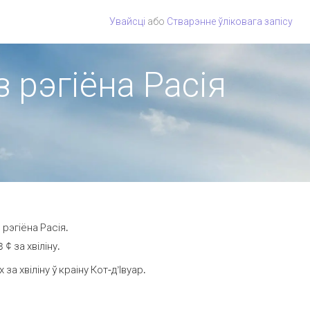
Увайсці
або
Стварэнне ўліковага запісу
з рэгіёна Расія
рэгіёна Расія.
¢ за хвіліну.
 хвіліну ў краіну Кот-д’Івуар.