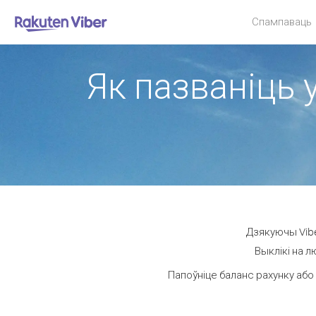
Спампаваць
Як пазваніць у
Дзякуючы Vibe
Выклікі на л
Папоўніце баланс рахунку або 