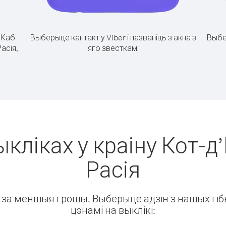
.
Каб
Выберыце кантакт у Viber і пазваніць з акна з
Выбе
Расія,
яго звесткамі
кліках у краіну Кот-д’
Расія
ін за меншыя грошы. Выберыце адзін з нашых гібк
цэнамі на выклікі: