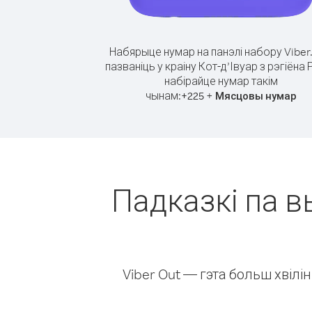
Набярыце нумар на панэлі набору Viber
пазваніць у краіну Кот-д’Івуар з рэгіёна 
набірайце нумар такім
чынам:
+
+
225
Мясцовы нумар
Падказкі па вы
Viber Out — гэта больш хвіл