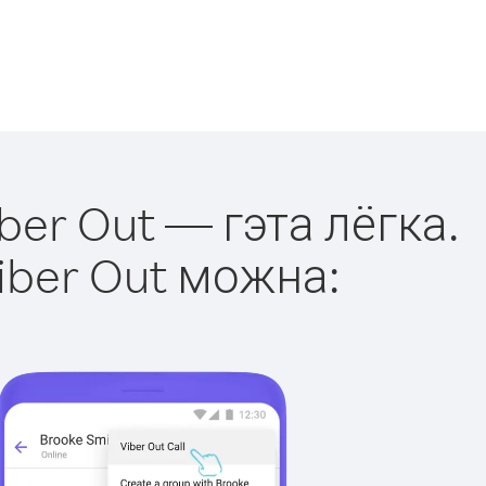
ber Out — гэта лёгка.
iber Out можна: