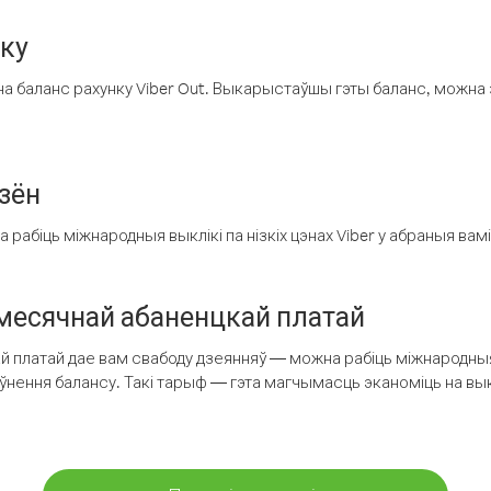
нку
а баланс рахунку Viber Out. Выкарыстаўшы гэты баланс, можна 
зён
рабіць міжнародныя выклікі па нізкіх цэнах Viber у абраныя вамі
есячнай абаненцкай платай
 платай дае вам свабоду дзеянняў — можна рабіць міжнародныя 
аўнення балансу. Такі тарыф — гэта магчымасць эканоміць на выкл