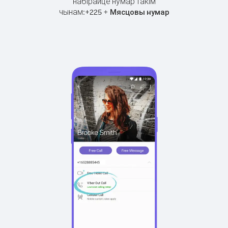
набірайце нумар такім
чынам:
+
+
225
Мясцовы нумар