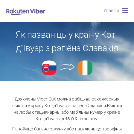
Увайсці
Togg
navig
Як пазваніць у краіну Кот-
д’Івуар з рэгіёна Славакія
Дзякуючы Viber Out можна рабіць высакаякасныя
выклікі ў краіну Кот-д’Івуар з рэгіёна Славакія.
Выклікі
на любы стацыянарны або мабільны нумар у краіне
Кот-д’Івуар ад 48.0 ¢ за хвіліну.
Папоўніце баланс рахунку або падключыце тарыфны