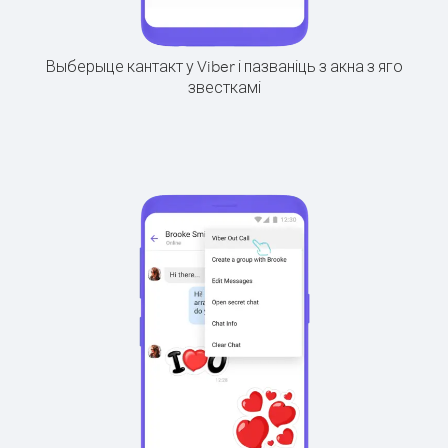
Выберыце кантакт у Viber і пазваніць з акна з яго
звесткамі