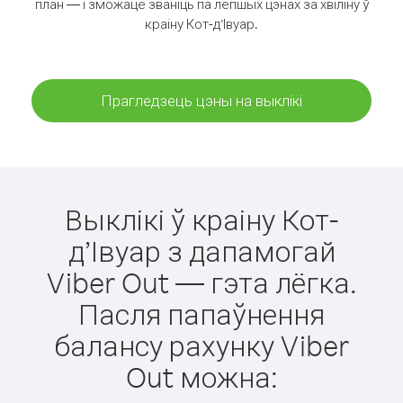
план — і зможаце званіць па лепшых цэнах за хвіліну ў
краіну Кот-д’Івуар.
Прагледзець цэны на выклікі
Выклікі ў краіну Кот-
д’Івуар з дапамогай
Viber Out — гэта лёгка.
Пасля папаўнення
балансу рахунку Viber
Out можна: