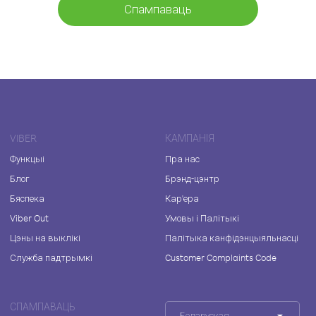
Спампаваць
VIBER
КАМПАНІЯ
Функцыі
Пра нас
Блог
Брэнд-цэнтр
Бяспека
Кар'ера
Viber Out
Умовы і Палітыкі
Цэны на выклікі
Палітыка канфідэнцыяльнасці
Служба падтрымкі
Customer Complaints Code
СПАМПАВАЦЬ
Беларуская