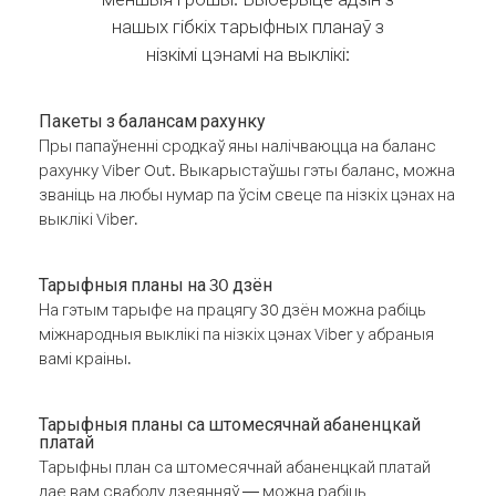
нашых гібкіх тарыфных планаў з
нізкімі цэнамі на выклікі:
Пакеты з балансам рахунку
Пры папаўненні сродкаў яны налічваюцца на баланс
рахунку Viber Out. Выкарыстаўшы гэты баланс, можна
званіць на любы нумар па ўсім свеце па нізкіх цэнах на
выклікі Viber.
Тарыфныя планы на 30 дзён
На гэтым тарыфе на працягу 30 дзён можна рабіць
міжнародныя выклікі па нізкіх цэнах Viber у абраныя
вамі краіны.
Тарыфныя планы са штомесячнай абаненцкай
платай
Тарыфны план са штомесячнай абаненцкай платай
дае вам свабоду дзеянняў — можна рабіць