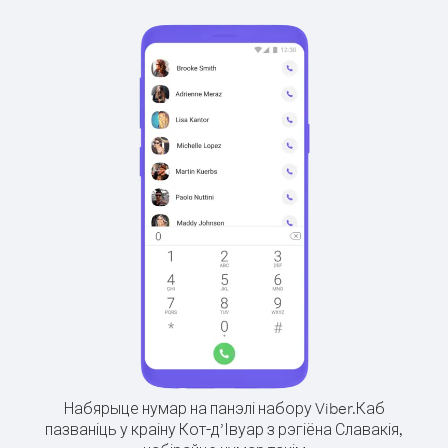
Набярыце нумар на панэлі набору Viber.
Каб
пазваніць у краіну Кот-д’Івуар з рэгіёна Славакія,