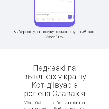
Выберыце ў загалоўку размовы пункт «Выклік
Viber Out»
Падказкі па
выкліках у краіну
Кот-д’Івуар з
рэгіёна Славакія
Viber Out — гэта больш хвілін за
меншыя грошы. Выберыце адзін з