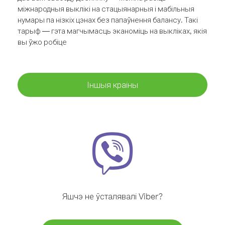
міжнародныя выклікі на стацыянарныя і мабільныя
нумары па нізкіх цэнах без папаўнення балансу. Такі
тарыф — гэта магчымасць эканоміць на выкліках, якія
вы ўжо робіце
Іншыя краіны
Яшчэ не ўсталявалі Viber?