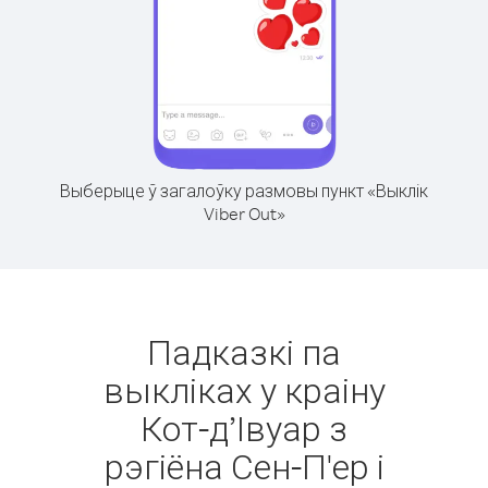
Выберыце ў загалоўку размовы пункт «Выклік
Viber Out»
Падказкі па
выкліках у краіну
Кот-д’Івуар з
рэгіёна Сен-П'ер і