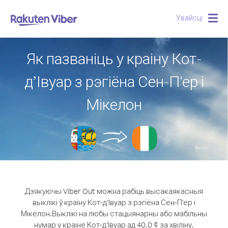
Увайсці
Togg
navig
Як пазваніць у краіну Кот-
д’Івуар з рэгіёна Сен-П'ер і
Мікелон
Дзякуючы Viber Out можна рабіць высакаякасныя
выклікі ў краіну Кот-д’Івуар з рэгіёна Сен-П'ер і
Мікелон.
Выклікі на любы стацыянарны або мабільны
нумар у краіне Кот-д’Івуар ад 40.0 ¢ за хвіліну.