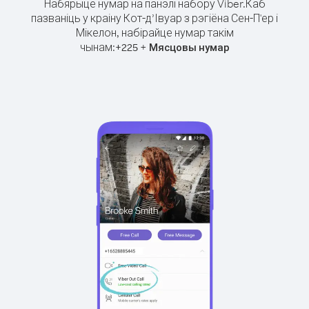
Набярыце нумар на панэлі набору Viber.
Каб
пазваніць у краіну Кот-д’Івуар з рэгіёна Сен-П'ер і
Мікелон, набірайце нумар такім
чынам:
+
+
225
Мясцовы нумар