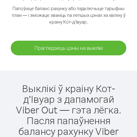
Папоўніце баланс рахунку або падключыце тарыфны
план — і зможаце званіць па лепшых цэнах за хвіліну ў
краіну Кот-д’Івуар.
Прагледзець цэны на выклікі
Выклікі ў краіну Кот-
д’Івуар з дапамогай
Viber Out — гэта лёгка.
Пасля папаўнення
балансу рахунку Viber