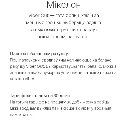
Мікелон
Viber Out — гэта больш хвілін за
меншыя грошы. Выберыце адзін з
нашых гібкіх тарыфных планаў з
нізкімі цэнамі на выклікі:
Пакеты з балансам рахунку
Пры папаўненні сродкаў яны налічваюцца на баланс
рахунку Viber Out. Выкарыстаўшы гэты баланс, можна
званіць на любы нумар па ўсім свеце па нізкіх цэнах на
выклікі Viber.
Тарыфныя планы на 30 дзён
На гэтым тарыфе на працягу 30 дзён можна рабіць
міжнародныя выклікі па нізкіх цэнах Viber у абраныя
вамі краіны.