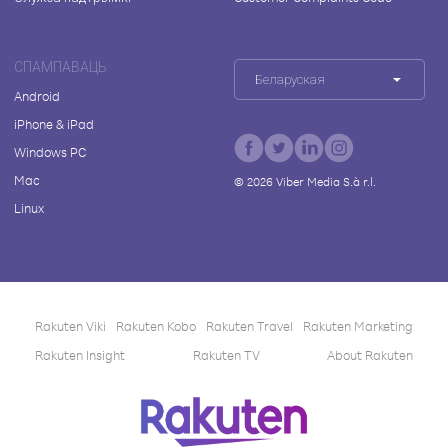
СПАМПАВАЦЬ
Беларуская
Android
iPhone & iPad
Windows PC
Mac
©
2026
Viber Media S.à r.l.
Linux
Rakuten Viki
Rakuten Kobo
Rakuten Travel
Rakuten Marketing
Rakuten Insight
Rakuten TV
About Rakuten