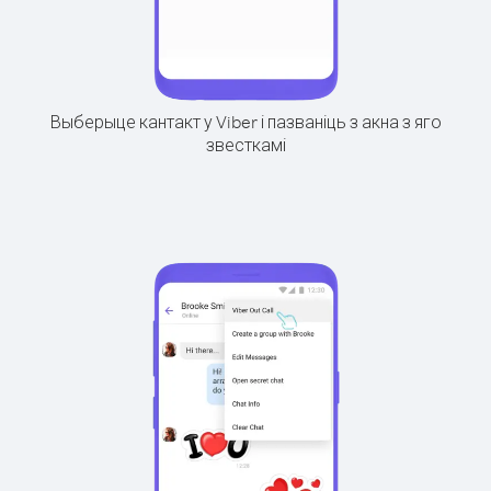
Выберыце кантакт у Viber і пазваніць з акна з яго
звесткамі