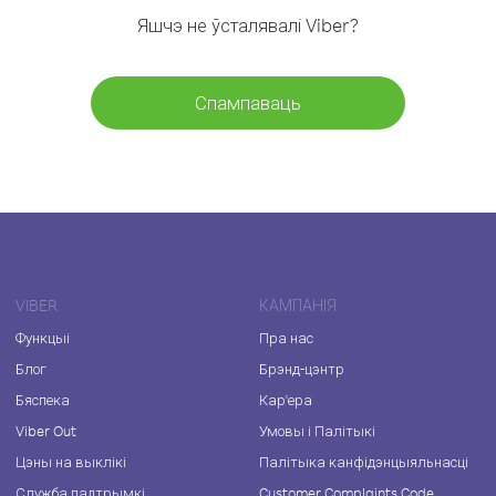
Яшчэ не ўсталявалі Viber?
Спампаваць
VIBER
КАМПАНІЯ
Функцыі
Пра нас
Блог
Брэнд-цэнтр
Бяспека
Кар'ера
Viber Out
Умовы і Палітыкі
Цэны на выклікі
Палітыка канфідэнцыяльнасці
Служба падтрымкі
Customer Complaints Code