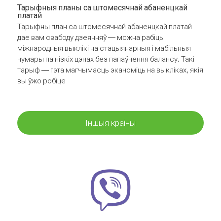
Тарыфныя планы са штомесячнай абаненцкай
платай
Тарыфны план са штомесячнай абаненцкай платай
дае вам свабоду дзеянняў — можна рабіць
міжнародныя выклікі на стацыянарныя і мабільныя
нумары па нізкіх цэнах без папаўнення балансу. Такі
тарыф — гэта магчымасць эканоміць на выкліках, якія
вы ўжо робіце
Іншыя краіны