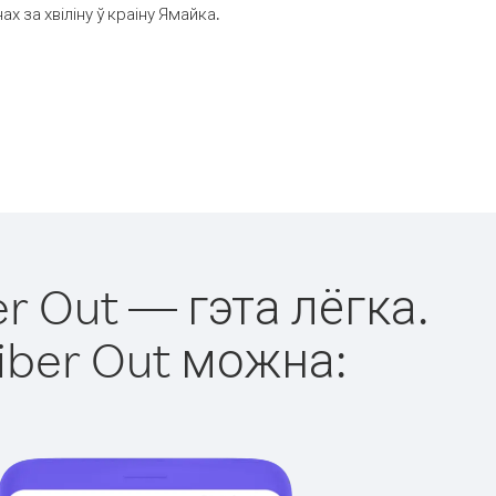
 за хвіліну ў краіну Ямайка.
r Out — гэта лёгка.
iber Out можна: