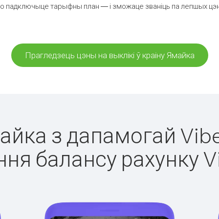
о падключыце тарыфны план — і зможаце званіць па лепшых цэнах
Прагледзець цэны на выклікі ў краіну Ямайка
майка з дапамогай Vibe
ня балансу рахунку V