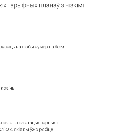
іх тарыфных планаў з нізкімі
званіць на любы нумар па ўсім
 краіны.
выклікі на стацыянарныя і
іках, якія вы ўжо робіце