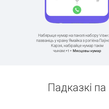
Набярыце нумар на панэлі набору Viber
пазваніць у краіну Ямайка з рэгіёна Паў
Карэя, набірайце нумар такім
чынам:
+
+
1
Мясцовы нумар
Падказкі па 