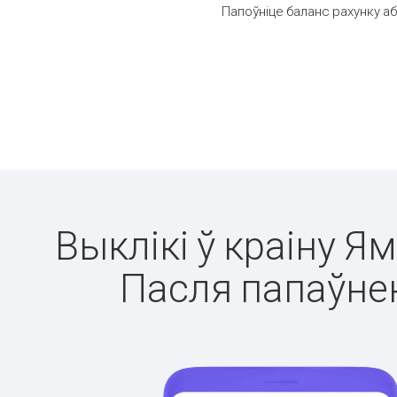
Папоўніце баланс рахунку аб
Выклікі ў краіну Я
Пасля папаўнен