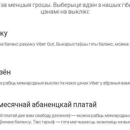
ін за меншыя грошы. Выберыце адзін з нашых гібк
цэнамі на выклікі:
нку
а баланс рахунку Viber Out. Выкарыстаўшы гэты баланс, можна 
зён
рабіць міжнародныя выклікі па нізкіх цэнах Viber у абраныя вамі
есячнай абаненцкай платай
 платай дае вам свабоду дзеянняў — можна рабіць міжнародныя 
аўнення балансу. Такі тарыф — гэта магчымасць эканоміць на выкл