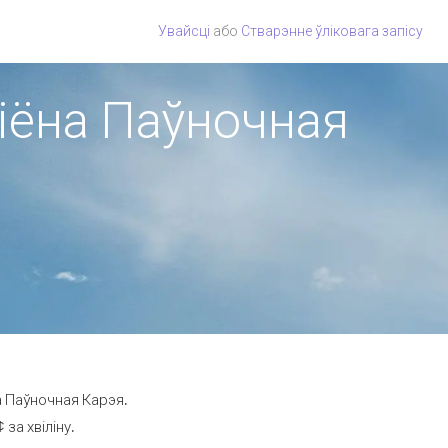
Увайсці
або
Стварэнне ўліковага запісу
гіёна Паўночная
а Паўночная Карэя.
за хвіліну.