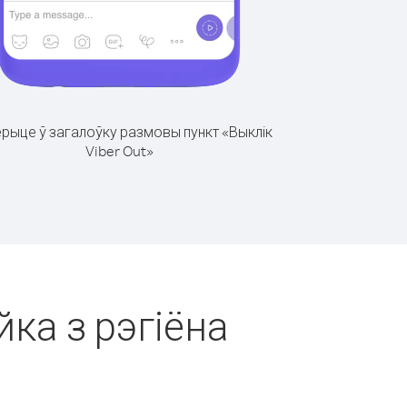
рыце ў загалоўку размовы пункт «Выклік
Viber Out»
йка з рэгіёна