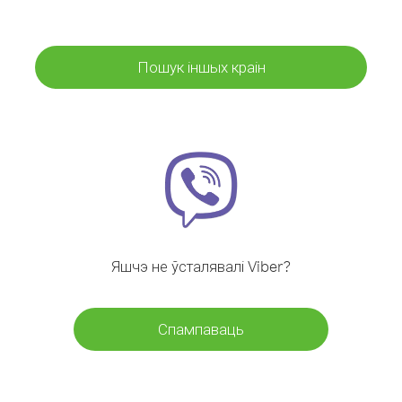
Пошук іншых краін
Яшчэ не ўсталявалі Viber?
Спампаваць