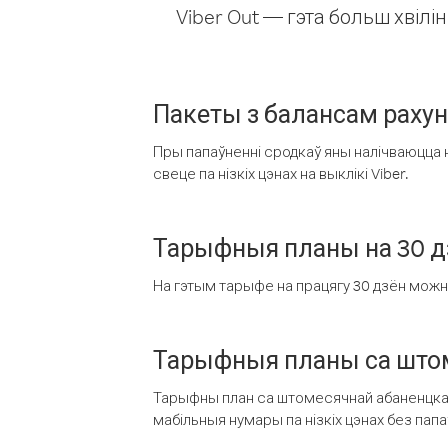
Viber Out — гэта больш хвіл
Пакеты з балансам раху
Пры папаўненні сродкаў яны налічваюцца н
свеце па нізкіх цэнах на выклікі Viber.
Тарыфныя планы на 30 д
На гэтым тарыфе на працягу 30 дзён можна 
Тарыфныя планы са штом
Тарыфны план са штомесячнай абаненцкай
мабільныя нумары па нізкіх цэнах без пап