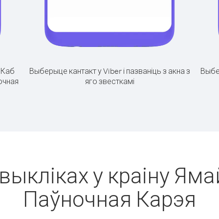
.
Каб
Выберыце кантакт у Viber і пазваніць з акна з
Выбе
ночная
яго звесткамі
выкліках у краіну Яма
Паўночная Карэя