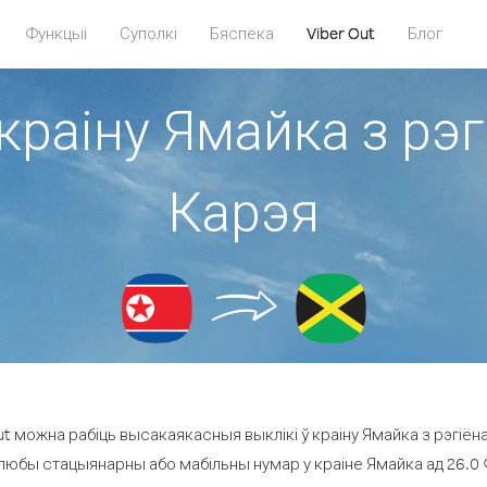
Функцыі
Суполкі
Бяспека
Viber Out
Блог
 краіну Ямайка з рэ
Карэя
t можна рабіць высакаякасныя выклікі ў краіну Ямайка з рэгіён
 любы стацыянарны або мабільны нумар у краіне Ямайка ад 26.0 ¢ 