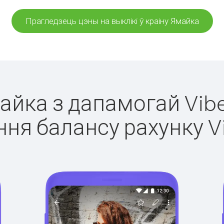
Прагледзець цэны на выклікі ў краіну Ямайка
майка з дапамогай Vibe
ня балансу рахунку V