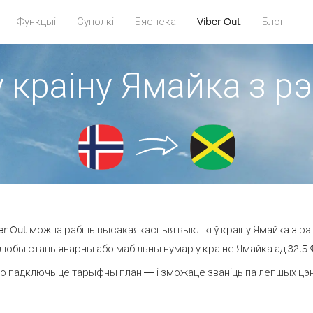
Функцыі
Суполкі
Бяспека
Viber Out
Блог
у краіну Ямайка з рэ
r Out можна рабіць высакаякасныя выклікі ў краіну Ямайка з рэг
 любы стацыянарны або мабільны нумар у краіне Ямайка ад 32.5 ¢ 
о падключыце тарыфны план — і зможаце званіць па лепшых цэнах