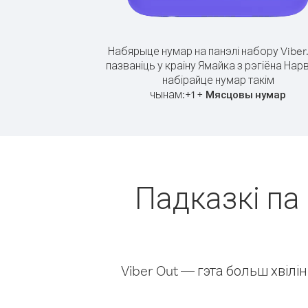
Набярыце нумар на панэлі набору Viber
пазваніць у краіну Ямайка з рэгіёна Нарв
набірайце нумар такім
чынам:
+
+
1
Мясцовы нумар
Падказкі па 
Viber Out — гэта больш хвіл