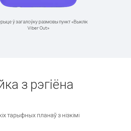
рыце ў загалоўку размовы пункт «Выклік
Viber Out»
йка з рэгіёна
іх тарыфных планаў з нізкімі