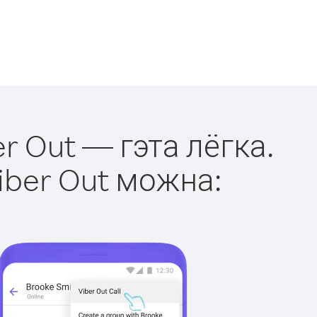
r Out — гэта лёгка.
iber Out можна: