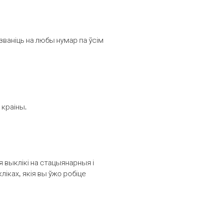
званіць на любы нумар па ўсім
 краіны.
выклікі на стацыянарныя і
іках, якія вы ўжо робіце