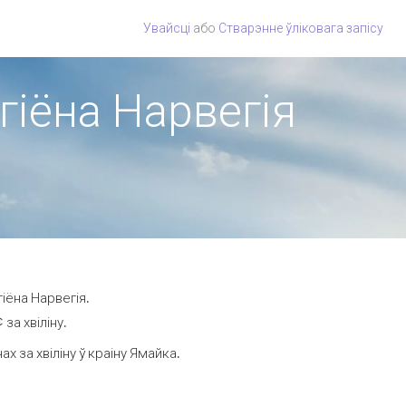
Увайсці
або
Стварэнне ўліковага запісу
гіёна Нарвегія
іёна Нарвегія.
за хвіліну.
 за хвіліну ў краіну Ямайка.