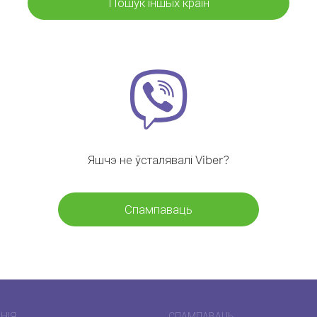
Пошук іншых краін
Яшчэ не ўсталявалі Viber?
Спампаваць
НІЯ
СПАМПАВАЦЬ