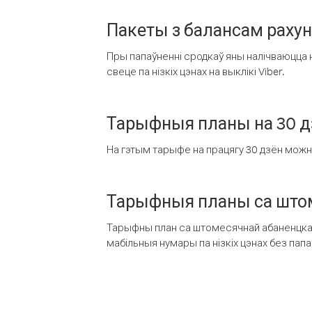
Пакеты з балансам раху
Пры папаўненні сродкаў яны налічваюцца н
свеце па нізкіх цэнах на выклікі Viber.
Тарыфныя планы на 30 д
На гэтым тарыфе на працягу 30 дзён можна 
Тарыфныя планы са штом
Тарыфны план са штомесячнай абаненцкай
мабільныя нумары па нізкіх цэнах без пап