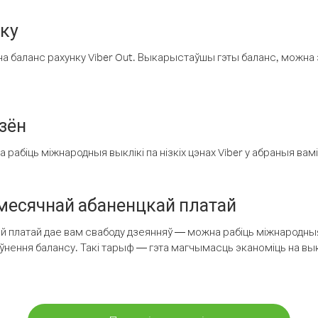
нку
а баланс рахунку Viber Out. Выкарыстаўшы гэты баланс, можна 
зён
рабіць міжнародныя выклікі па нізкіх цэнах Viber у абраныя вамі
есячнай абаненцкай платай
 платай дае вам свабоду дзеянняў — можна рабіць міжнародныя 
аўнення балансу. Такі тарыф — гэта магчымасць эканоміць на выкл