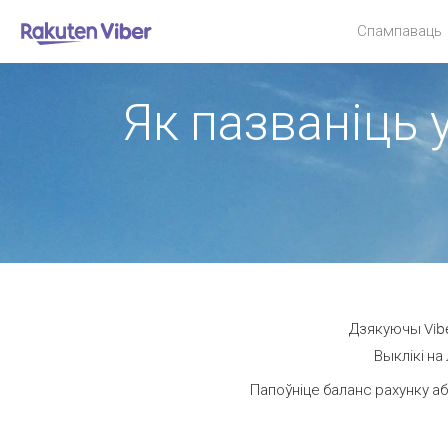
Спампаваць
Як пазваніць 
Дзякуючы Vibe
Выклікі на
Папоўніце баланс рахунку аб