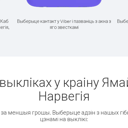
.
Каб
Выберыце кантакт у Viber і пазваніць з акна з
Выбе
егія,
яго звесткамі
выкліках у краіну Яма
Нарвегія
ін за меншыя грошы. Выберыце адзін з нашых гібк
цэнамі на выклікі: