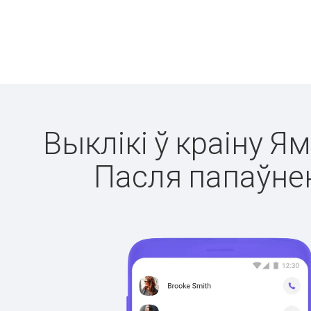
Выклікі ў краіну Я
Пасля папаўнен