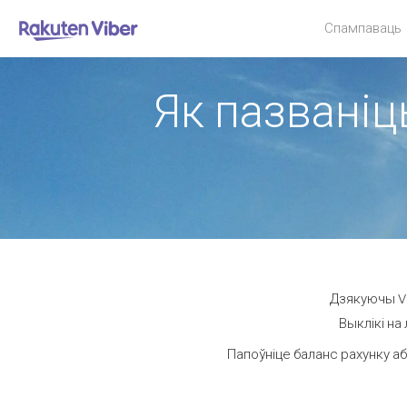
Спампаваць
Як пазваніц
Дзякуючы Vi
Выклікі на
Папоўніце баланс рахунку аб