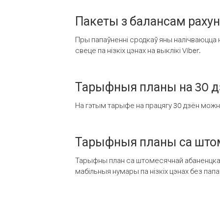
Пакеты з балансам раху
Пры папаўненні сродкаў яны налічваюцца н
свеце па нізкіх цэнах на выклікі Viber.
Тарыфныя планы на 30 д
На гэтым тарыфе на працягу 30 дзён можна 
Тарыфныя планы са штом
Тарыфны план са штомесячнай абаненцкай
мабільныя нумары па нізкіх цэнах без пап