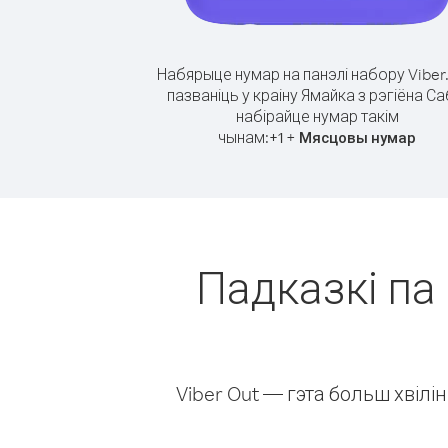
Набярыце нумар на панэлі набору Viber
пазваніць у краіну Ямайка з рэгіёна Са
набірайце нумар такім
чынам:
+
+
1
Мясцовы нумар
Падказкі па 
Viber Out — гэта больш хвіл