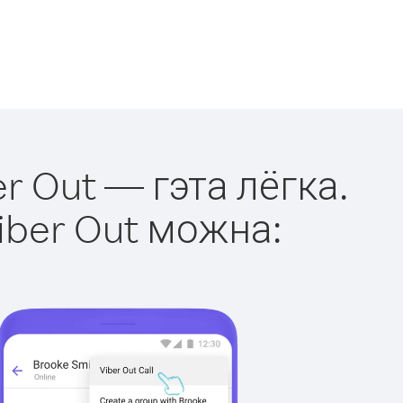
r Out — гэта лёгка.
iber Out можна: