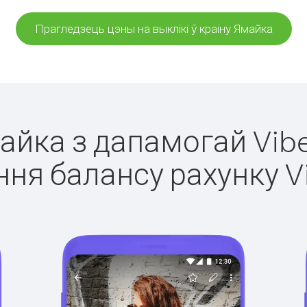
Прагледзець цэны на выклікі ў краіну Ямайка
майка з дапамогай Vibe
ня балансу рахунку V