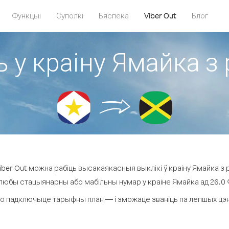
Функцыі
Суполкі
Бяспека
Viber Out
Блог
ь у краіну Ямайка з 
ber Out можна рабіць высакаякасныя выклікі ў краіну Ямайка з р
 любы стацыянарны або мабільны нумар у краіне Ямайка ад 26.0 ¢ 
о падключыце тарыфны план — і зможаце званіць па лепшых цэнах