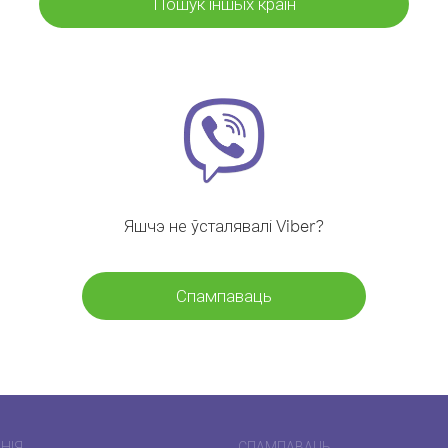
Пошук іншых краін
Яшчэ не ўсталявалі Viber?
Спампаваць
НІЯ
СПАМПАВАЦЬ