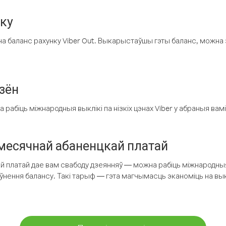
нку
а баланс рахунку Viber Out. Выкарыстаўшы гэты баланс, можна 
зён
рабіць міжнародныя выклікі па нізкіх цэнах Viber у абраныя вамі
есячнай абаненцкай платай
 платай дае вам свабоду дзеянняў — можна рабіць міжнародныя 
аўнення балансу. Такі тарыф — гэта магчымасць эканоміць на выкл