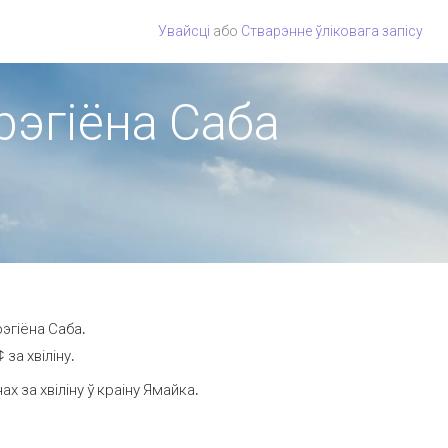
Увайсці
або
Стварэнне ўліковага запісу
рэгіёна Саба
эгіёна Саба.
за хвіліну.
 за хвіліну ў краіну Ямайка.