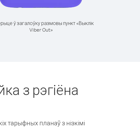
рыце ў загалоўку размовы пункт «Выклік
Viber Out»
йка з рэгіёна
іх тарыфных планаў з нізкімі