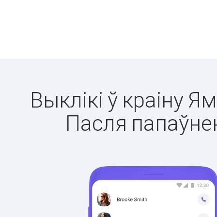
Выклікі ў краіну Я
Пасля папаўнен