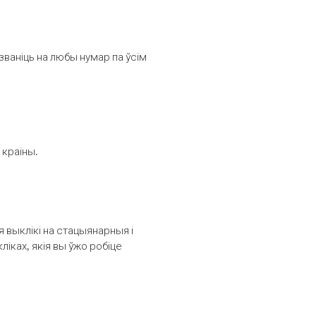
званіць на любы нумар па ўсім
 краіны.
выклікі на стацыянарныя і
іках, якія вы ўжо робіце