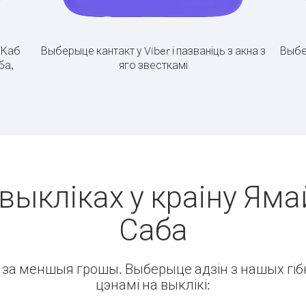
.
Каб
Выберыце кантакт у Viber і пазваніць з акна з
Выбе
ба,
яго звесткамі
выкліках у краіну Яма
Саба
ін за меншыя грошы. Выберыце адзін з нашых гібк
цэнамі на выклікі: