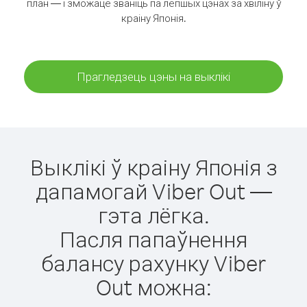
план — і зможаце званіць па лепшых цэнах за хвіліну ў
краіну Японія.
Прагледзець цэны на выклікі
Выклікі ў краіну Японія з
дапамогай Viber Out —
гэта лёгка.
Пасля папаўнення
балансу рахунку Viber
Out можна: