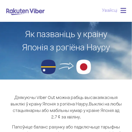
Увайсці
Togg
navig
Як пазваніць у краіну
Японія з рэгіёна Науру
Дзякуючы Viber Out можна рабіць высакаякасныя
выклікі ў краіну Японія з рэгіёна Науру.
Выклікі на любы
стацыянарны або мабільны нумар у краіне Японія ад
2.7 ¢ за хвіліну.
Папоўніце баланс рахунку або падключыце тарыфны