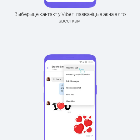
Выберыце кантакт у Viber і пазваніць з акна з яго
звесткамі