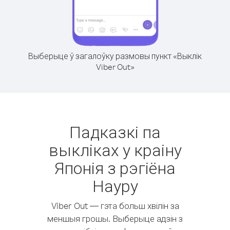
Выберыце ў загалоўку размовы пункт «Выклік
Viber Out»
Падказкі па
выкліках у краіну
Японія з рэгіёна
Науру
Viber Out — гэта больш хвілін за
меншыя грошы. Выберыце адзін з