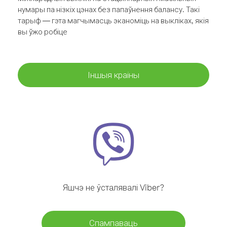
нумары па нізкіх цэнах без папаўнення балансу. Такі
тарыф — гэта магчымасць эканоміць на выкліках, якія
вы ўжо робіце
Іншыя краіны
Яшчэ не ўсталявалі Viber?
Спампаваць