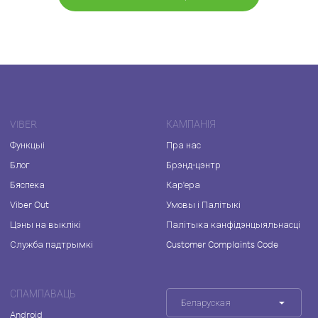
VIBER
КАМПАНІЯ
Функцыі
Пра нас
Блог
Брэнд-цэнтр
Бяспека
Кар'ера
Viber Out
Умовы і Палітыкі
Цэны на выклікі
Палітыка канфідэнцыяльнасці
Служба падтрымкі
Customer Complaints Code
СПАМПАВАЦЬ
Беларуская
Android