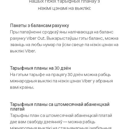
нашых гібкіх тарыфных планаў з
нізкімі цэнамі на выклікі:
Пакеты з балансам рахунку
Пры папаўненні сродкаў яны налічваюцца на баланс
рахунку Viber Out. Выкарыстаўшы гэты баланс, можна
званіць на любы нумар па ўсім свеце па нізкіх цэнах на
выклікі Viber.
Тарыфныя планы на 30 дзён
На гэтым тарыфе на працягу 30 дзён можна рабіць
міжнародныя выклікі па нізкіх цэнах Viber у абраныя
вамі краіны.
Тарыфныя планы са штомесячнай абаненцкай
платай
Тарыфны план са штомесячнай абаненцкай платай
дае вам свабоду дзеянняў — можна рабіць
міжнародныя выклікі на стацыянарныя і мабільныя