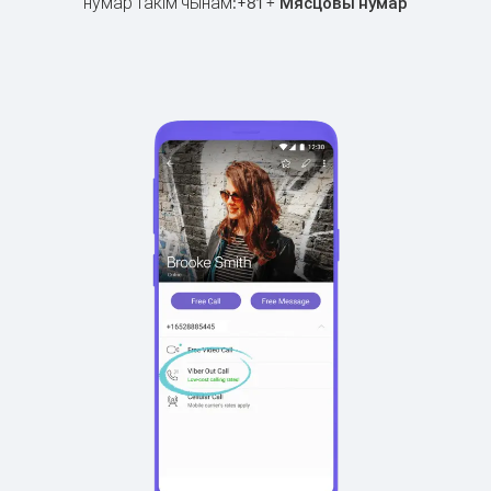
нумар такім чынам:
+
+
81
Мясцовы нумар