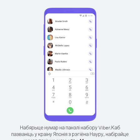
Набярыце нумар на панэлі набору Viber.
Каб
пазваніць у краіну Японія з рэгіёна Науру, набірайце