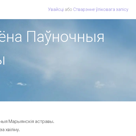
Увайсці
або
Стварэнне ўліковага запісу
гіёна Паўночныя
ы
очныя Марыянскія астравы.
а хвіліну.