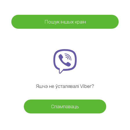
Пошук іншых краін
Яшчэ не ўсталявалі Viber?
Спампаваць