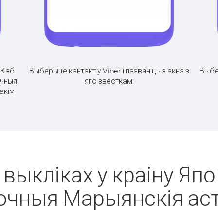
.
Каб
Выберыце кантакт у Viber і пазваніць з акна з
Выбе
очныя
яго звесткамі
акім
 выкліках у краіну Япон
очныя Марыянскія ас