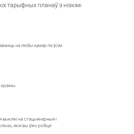
іх тарыфных планаў з нізкімі
званіць на любы нумар па ўсім
 краіны.
выклікі на стацыянарныя і
іках, якія вы ўжо робіце