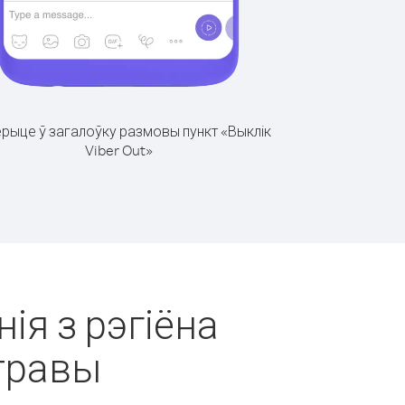
рыце ў загалоўку размовы пункт «Выклік
Viber Out»
ія з рэгіёна
травы