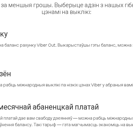
ін за меншыя грошы. Выберыце адзін з нашых гібк
цэнамі на выклікі:
нку
а баланс рахунку Viber Out. Выкарыстаўшы гэты баланс, можна 
зён
рабіць міжнародныя выклікі па нізкіх цэнах Viber у абраныя вамі
есячнай абаненцкай платай
 платай дае вам свабоду дзеянняў — можна рабіць міжнародныя 
аўнення балансу. Такі тарыф — гэта магчымасць эканоміць на выкл