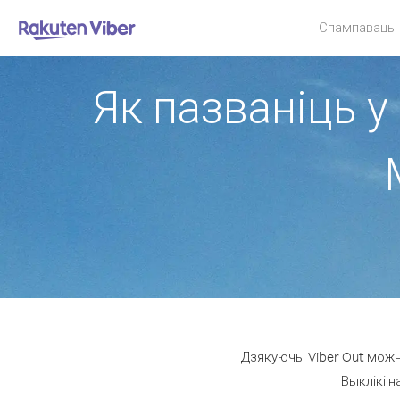
Спампаваць
Як пазваніць у
Дзякуючы Viber Out можна
Выклікі н