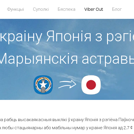
Функцыі
Суполкі
Бяспека
Viber Out
Блог
 краіну Японія з рэ
Марыянскія астрав
 рабіць высакаякасныя выклікі ў краіну Японія з рэгіёна Паўн
а любы стацыянарны або мабільны нумар у краіне Японія ад 2.7 ¢ з