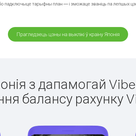
бо падключыце тарыфны план — і зможаце званіць па лепшых цэнах 
Прагледзець цэны на выклікі ў краіну Японія
понія з дапамогай Vibe
ня балансу рахунку V