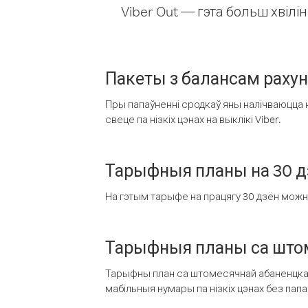
Viber Out — гэта больш хвіл
Пакеты з балансам раху
Пры папаўненні сродкаў яны налічваюцца н
свеце па нізкіх цэнах на выклікі Viber.
Тарыфныя планы на 30 д
На гэтым тарыфе на працягу 30 дзён можна 
Тарыфныя планы са штом
Тарыфны план са штомесячнай абаненцкай
мабільныя нумары па нізкіх цэнах без пап