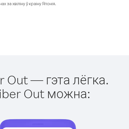
за хвіліну ў краіну Японія.
r Out — гэта лёгка.
iber Out можна: