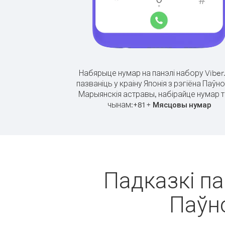
Набярыце нумар на панэлі набору Viber
пазваніць у краіну Японія з рэгіёна Паўн
Марыянскія астравы, набірайце нумар т
чынам:
+
+
81
Мясцовы нумар
Падказкі па
Паўн