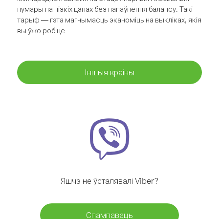
нумары па нізкіх цэнах без папаўнення балансу. Такі
тарыф — гэта магчымасць эканоміць на выкліках, якія
вы ўжо робіце
Іншыя краіны
Яшчэ не ўсталявалі Viber?
Спампаваць