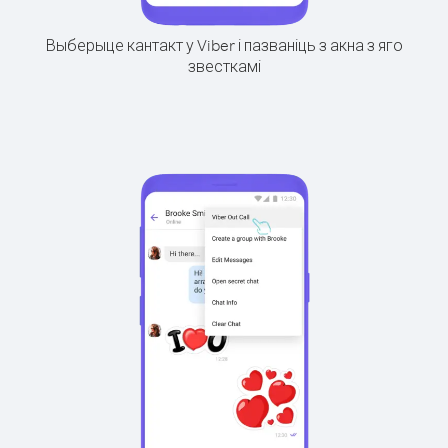
Выберыце кантакт у Viber і пазваніць з акна з яго
звесткамі