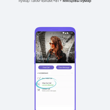
нумар такім чынам:
+
+
81
Мясцовы нумар