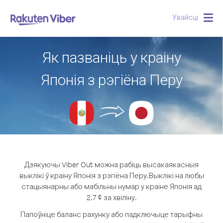
Увайсці
Togg
navig
Як пазваніць у краіну
Японія з рэгіёна Перу
Дзякуючы Viber Out можна рабіць высакаякасныя
выклікі ў краіну Японія з рэгіёна Перу.
Выклікі на любы
стацыянарны або мабільны нумар у краіне Японія ад
2.7 ¢ за хвіліну.
Папоўніце баланс рахунку або падключыце тарыфны