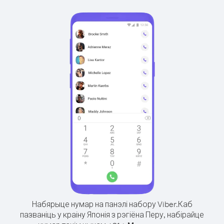
Набярыце нумар на панэлі набору Viber.
Каб
пазваніць у краіну Японія з рэгіёна Перу, набірайце