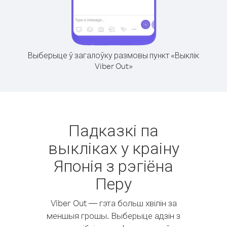
Выберыце ў загалоўку размовы пункт «Выклік
Viber Out»
Падказкі па
выкліках у краіну
Японія з рэгіёна
Перу
Viber Out — гэта больш хвілін за
меншыя грошы. Выберыце адзін з