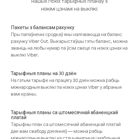
нашых гібкіх тарыфных планаў з
нізкімі цэнамі на выклікі:
Пакеты з балансам рахунку
Пры папаўненні сродкаў яны налічваюцца на баланс
рахунку Viber Out. Выкарыстаўшы гэты баланс, можна
званіць на любы нумар па ўсім свеце па нізкіх цэнах на
выклікі Viber.
Тарыфныя планы на 30 дзён
На гэтым тарыфе на працягу 30 дзён можна рабіць
міжнародныя выклікі па нізкіх цэнах Viber у абраныя
вамі краіны.
Тарыфныя планы са штомесячнай абаненцкай
платай
Тарыфны план са штомесячнай абаненцкай платай
дае вам свабоду дзеянняў — можна рабіць
міжнародныя выклікі на стацыянарныя і мабільныя