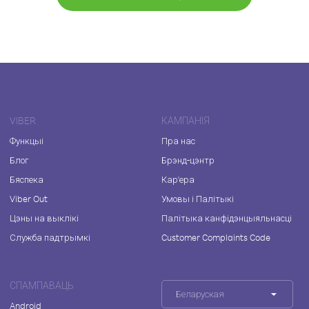
VIBER
КАМПАНІЯ
Функцыі
Пра нас
Блог
Брэнд-цэнтр
Бяспека
Кар'ера
Viber Out
Умовы і Палітыкі
Цэны на выклікі
Палітыка канфідэнцыяльнасці
Служба падтрымкі
Customer Complaints Code
СПАМПАВАЦЬ
Беларуская
Android