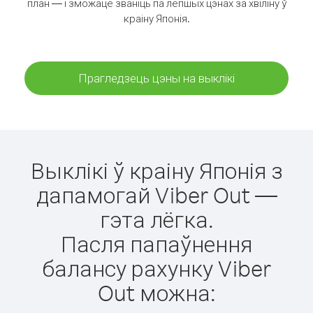
план — і зможаце званіць па лепшых цэнах за хвіліну ў
краіну Японія.
Прагледзець цэны на выклікі
Выклікі ў краіну Японія з
дапамогай Viber Out —
гэта лёгка.
Пасля папаўнення
балансу рахунку Viber
Out можна: