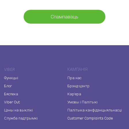
Спампаваць
VIBER
КАМПАНІЯ
Функцыі
Пра нас
Блог
Брэнд-цэнтр
Бяспека
Кар'ера
Viber Out
Умовы і Палітыкі
Цэны на выклікі
Палітыка канфідэнцыяльнасці
Служба падтрымкі
Customer Complaints Code