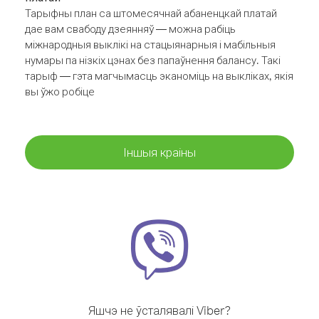
Тарыфны план са штомесячнай абаненцкай платай
дае вам свабоду дзеянняў — можна рабіць
міжнародныя выклікі на стацыянарныя і мабільныя
нумары па нізкіх цэнах без папаўнення балансу. Такі
тарыф — гэта магчымасць эканоміць на выкліках, якія
вы ўжо робіце
Іншыя краіны
Яшчэ не ўсталявалі Viber?