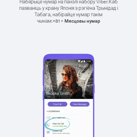
Набярыце нумар на панэлі набору Viber.
Каб
пазваніць у краіну Японія з рэгіёна Трынідад і
Табага, набірайце нумар такім
чынам:
+
+
81
Мясцовы нумар