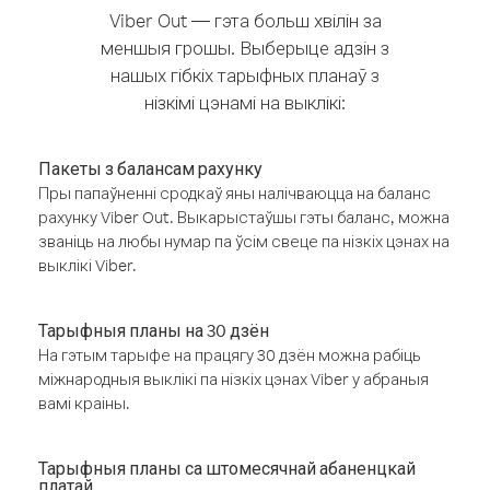
Viber Out — гэта больш хвілін за
меншыя грошы. Выберыце адзін з
нашых гібкіх тарыфных планаў з
нізкімі цэнамі на выклікі:
Пакеты з балансам рахунку
Пры папаўненні сродкаў яны налічваюцца на баланс
рахунку Viber Out. Выкарыстаўшы гэты баланс, можна
званіць на любы нумар па ўсім свеце па нізкіх цэнах на
выклікі Viber.
Тарыфныя планы на 30 дзён
На гэтым тарыфе на працягу 30 дзён можна рабіць
міжнародныя выклікі па нізкіх цэнах Viber у абраныя
вамі краіны.
Тарыфныя планы са штомесячнай абаненцкай
платай