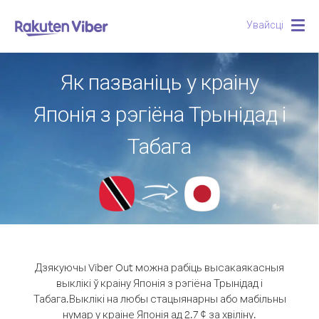
Увайсці
Togg
navig
Як пазваніць у краіну
Японія з рэгіёна Трынідад і
Табага
Дзякуючы Viber Out можна рабіць высакаякасныя
выклікі ў краіну Японія з рэгіёна Трынідад і
Табага.
Выклікі на любы стацыянарны або мабільны
нумар у краіне Японія ад 2.7 ¢ за хвіліну.