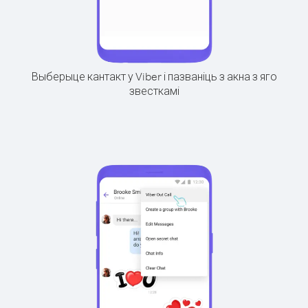
Выберыце кантакт у Viber і пазваніць з акна з яго
звесткамі