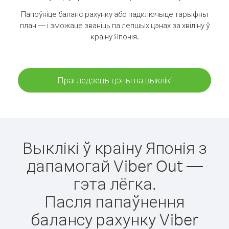
Папоўніце баланс рахунку або падключыце тарыфны
план — і зможаце званіць па лепшых цэнах за хвіліну ў
краіну Японія.
Прагледзець цэны на выклікі
Выклікі ў краіну Японія з
дапамогай Viber Out —
гэта лёгка.
Пасля папаўнення
балансу рахунку Viber