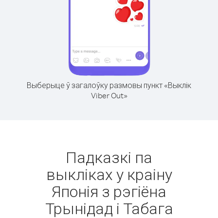
Выберыце ў загалоўку размовы пункт «Выклік
Viber Out»
Падказкі па
выкліках у краіну
Японія з рэгіёна
Трынідад і Табага