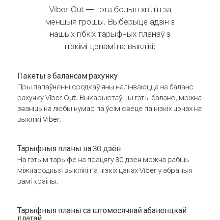
Viber Out — гэта больш хвілін за
меншыя грошы. Выберыце адзін з
нашых гібкіх тарыфных планаў з
нізкімі цэнамі на выклікі:
Пакеты з балансам рахунку
Пры папаўненні сродкаў яны налічваюцца на баланс
рахунку Viber Out. Выкарыстаўшы гэты баланс, можна
званіць на любы нумар па ўсім свеце па нізкіх цэнах на
выклікі Viber.
Тарыфныя планы на 30 дзён
На гэтым тарыфе на працягу 30 дзён можна рабіць
міжнародныя выклікі па нізкіх цэнах Viber у абраныя
вамі краіны.
Тарыфныя планы са штомесячнай абаненцкай
платай