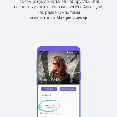
Набярыце нумар на панэлі набору Viber.
Каб
пазваніць у краіну Іарданія з рэгіёна Аргенціна,
набірайце нумар такім
чынам:
+
+
962
Мясцовы нумар