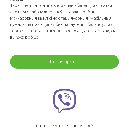
Тарыфны план са штомесячнай абаненцкай платай
дае вам свабоду дзеянняў — можна рабіць
міжнародныя выклікі на стацыянарныя і мабільныя
нумары па нізкіх цэнах без папаўнення балансу. Такі
тарыф — гэта магчымасць эканоміць на выкліках, якія
вы ўжо робіце
Іншыя краіны
Яшчэ не ўсталявалі Viber?