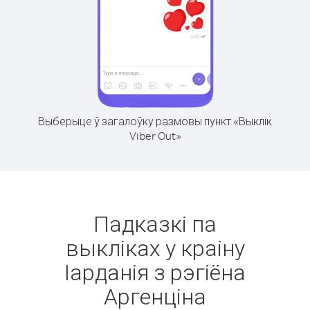
Выберыце ў загалоўку размовы пункт «Выклік
Viber Out»
Падказкі па
выкліках у краіну
Іарданія з рэгіёна
Аргенціна