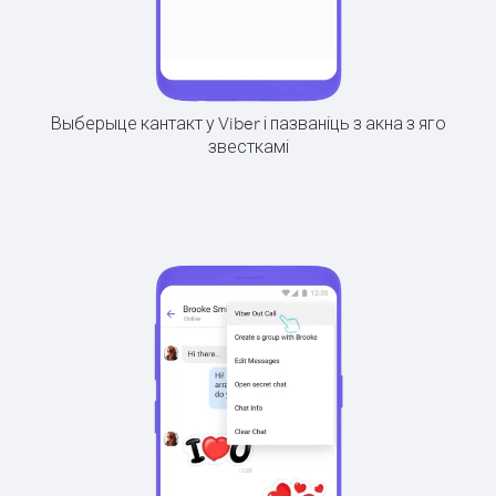
Выберыце кантакт у Viber і пазваніць з акна з яго
звесткамі