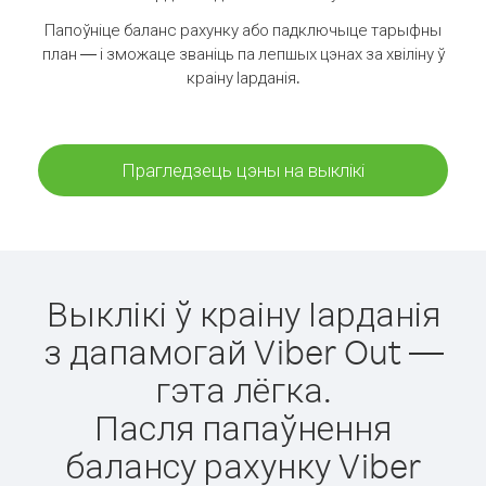
Папоўніце баланс рахунку або падключыце тарыфны
план — і зможаце званіць па лепшых цэнах за хвіліну ў
краіну Іарданія.
Прагледзець цэны на выклікі
Выклікі ў краіну Іарданія
з дапамогай Viber Out —
гэта лёгка.
Пасля папаўнення
балансу рахунку Viber