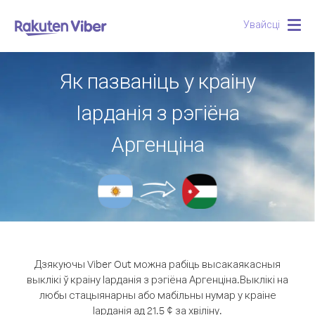
Увайсці
Togg
navig
Як пазваніць у краіну
Іарданія з рэгіёна
Аргенціна
Дзякуючы Viber Out можна рабіць высакаякасныя
выклікі ў краіну Іарданія з рэгіёна Аргенціна.
Выклікі на
любы стацыянарны або мабільны нумар у краіне
Іарданія ад 21.5 ¢ за хвіліну.