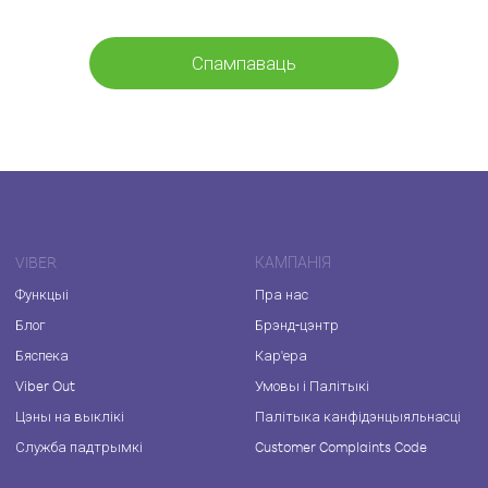
Спампаваць
VIBER
КАМПАНІЯ
Функцыі
Пра нас
Блог
Брэнд-цэнтр
Бяспека
Кар'ера
Viber Out
Умовы і Палітыкі
Цэны на выклікі
Палітыка канфідэнцыяльнасці
Служба падтрымкі
Customer Complaints Code