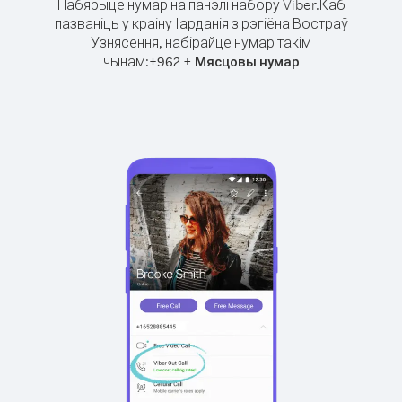
Набярыце нумар на панэлі набору Viber.
Каб
пазваніць у краіну Іарданія з рэгіёна Востраў
Узнясення, набірайце нумар такім
чынам:
+
+
962
Мясцовы нумар