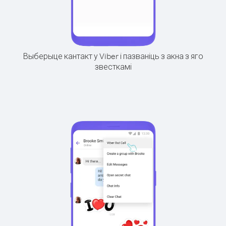
Выберыце кантакт у Viber і пазваніць з акна з яго
звесткамі