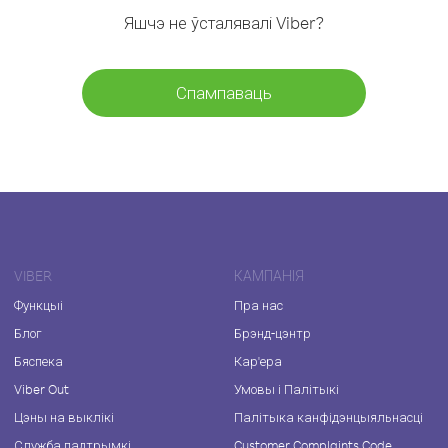
Яшчэ не ўсталявалі Viber?
Спампаваць
VIBER
КАМПАНІЯ
Функцыі
Пра нас
Блог
Брэнд-цэнтр
Бяспека
Кар'ера
Viber Out
Умовы і Палітыкі
Цэны на выклікі
Палітыка канфідэнцыяльнасці
Служба падтрымкі
Customer Complaints Code