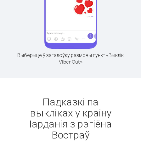
Выберыце ў загалоўку размовы пункт «Выклік
Viber Out»
Падказкі па
выкліках у краіну
Іарданія з рэгіёна
Востраў