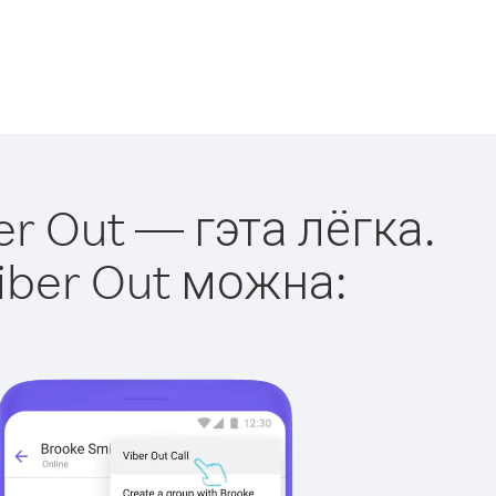
er Out — гэта лёгка.
iber Out можна: