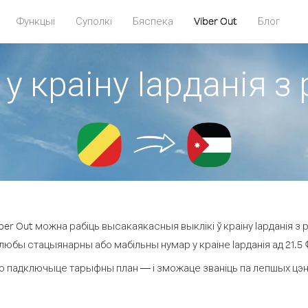
Функцыі
Суполкі
Бяспека
Viber Out
Блог
у краіну Іарданія з
er Out можна рабіць высакаякасныя выклікі ў краіну Іарданія з р
 любы стацыянарны або мабільны нумар у краіне Іарданія ад 21.5 ¢ 
о падключыце тарыфны план — і зможаце званіць па лепшых цэнах з