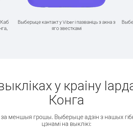
.
Каб
Выберыце кантакт у Viber і пазваніць з акна з
Выбе
нга,
яго звесткамі
выкліках у краіну Іарда
Конга
ін за меншыя грошы. Выберыце адзін з нашых гібк
цэнамі на выклікі: