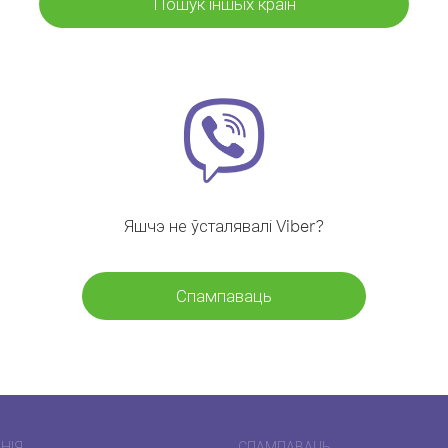
Пошук іншых краін
Яшчэ не ўсталявалі Viber?
Спампаваць
НІЯ
СПАМПАВАЦЬ