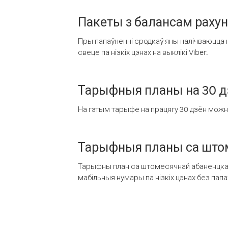
Пакеты з балансам раху
Пры папаўненні сродкаў яны налічваюцца н
свеце па нізкіх цэнах на выклікі Viber.
Тарыфныя планы на 30 д
На гэтым тарыфе на працягу 30 дзён можна 
Тарыфныя планы са штом
Тарыфны план са штомесячнай абаненцкай
мабільныя нумары па нізкіх цэнах без пап