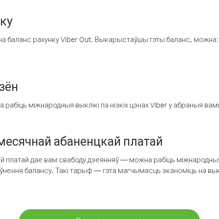
нку
а баланс рахунку Viber Out. Выкарыстаўшы гэты баланс, можна 
зён
рабіць міжнародныя выклікі па нізкіх цэнах Viber у абраныя вамі
есячнай абаненцкай платай
 платай дае вам свабоду дзеянняў — можна рабіць міжнародныя 
аўнення балансу. Такі тарыф — гэта магчымасць эканоміць на выкл