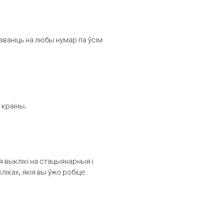
званіць на любы нумар па ўсім
 краіны.
выклікі на стацыянарныя і
іках, якія вы ўжо робіце