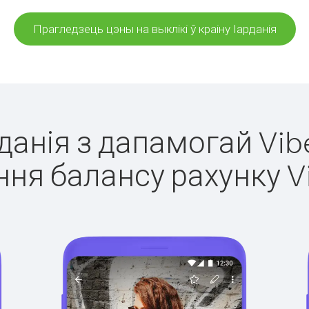
Прагледзець цэны на выклікі ў краіну Іарданія
рданія з дапамогай Vib
ня балансу рахунку V