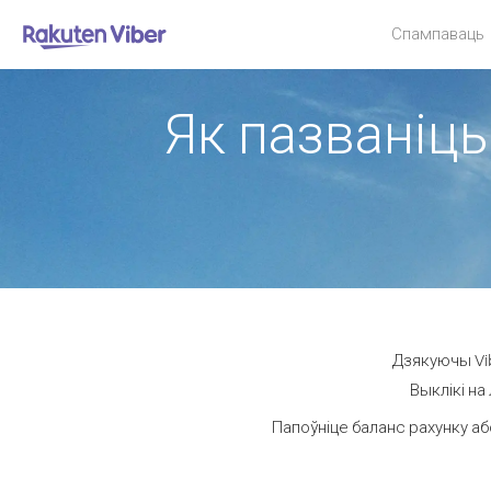
Спампаваць
Як пазваніць 
Дзякуючы Vib
Выклікі на
Папоўніце баланс рахунку аб