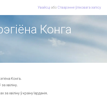
Увайсці
або
Стварэнне ўліковага запісу
 рэгіёна Конга
эгіёна Конга.
за хвіліну.
а хвіліну ў краіну Іарданія.