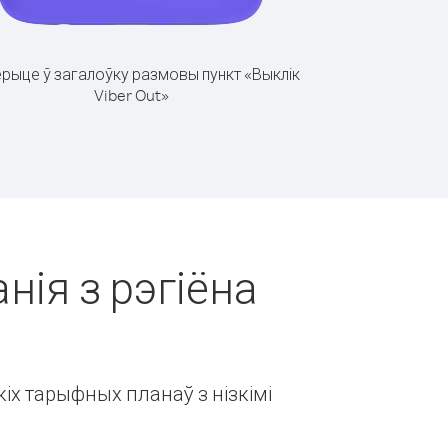
рыце ў загалоўку размовы пункт «Выклік
Viber Out»
нія з рэгіёна
іх тарыфных планаў з нізкімі