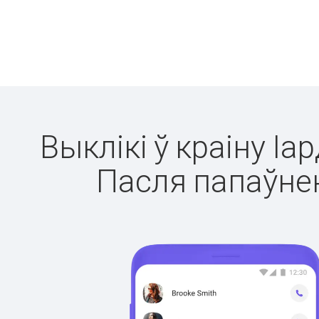
Выклікі ў краіну Іа
Пасля папаўнен