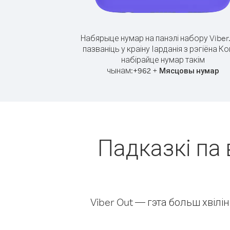
Набярыце нумар на панэлі набору Viber
пазваніць у краіну Іарданія з рэгіёна Ко
набірайце нумар такім
чынам:
+
+
962
Мясцовы нумар
Падказкі па 
Viber Out — гэта больш хвіл