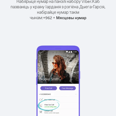
Набярыце нумар на панэлі набору Viber.
Каб
пазваніць у краіну Іарданія з рэгіёна Дыега-Гарсія,
набірайце нумар такім
чынам:
+
+
962
Мясцовы нумар