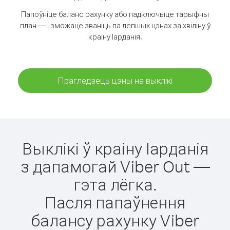
Папоўніце баланс рахунку або падключыце тарыфны
план — і зможаце званіць па лепшых цэнах за хвіліну ў
краіну Іарданія.
Прагледзець цэны на выклікі
Выклікі ў краіну Іарданія
з дапамогай Viber Out —
гэта лёгка.
Пасля папаўнення
балансу рахунку Viber