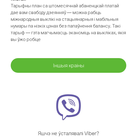
Тарыфны план са штомесячнай абаненцкай платай
дае вам свабоду дзеянняў — можна рабіць
міжнародныя выклікі на стацыянарныя і мабільныя
нумары па нізкіх цэнах без папаўнення балансу. Такі
тарыф — гэта магчымасць эканоміць на выкліках, якія
вы ўжо робіце
Іншыя краіны
Яшчэ не ўсталявалі Viber?