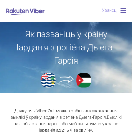
Увайсці
Togg
navig
Як пазваніць у краіну
Іарданія з рэгіёна Дыега-
Гарсія
Дзякуючы Viber Out можна рабіць высакаякасныя
выклікі ў краіну Іарданія з рэгіёна Дыега-Гарсія.
Выклікі
на любы стацыянарны або мабільны нумар у краіне
Іарданія ад 21.5 ¢ за хвіліну.