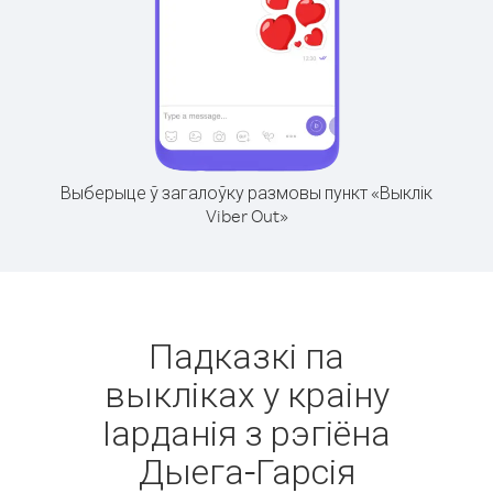
Выберыце ў загалоўку размовы пункт «Выклік
Viber Out»
Падказкі па
выкліках у краіну
Іарданія з рэгіёна
Дыега-Гарсія