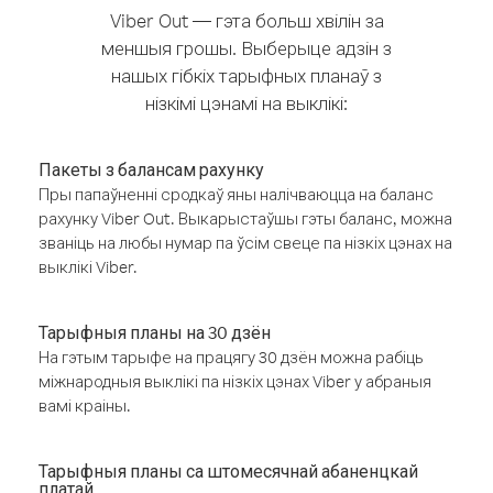
Viber Out — гэта больш хвілін за
меншыя грошы. Выберыце адзін з
нашых гібкіх тарыфных планаў з
нізкімі цэнамі на выклікі:
Пакеты з балансам рахунку
Пры папаўненні сродкаў яны налічваюцца на баланс
рахунку Viber Out. Выкарыстаўшы гэты баланс, можна
званіць на любы нумар па ўсім свеце па нізкіх цэнах на
выклікі Viber.
Тарыфныя планы на 30 дзён
На гэтым тарыфе на працягу 30 дзён можна рабіць
міжнародныя выклікі па нізкіх цэнах Viber у абраныя
вамі краіны.
Тарыфныя планы са штомесячнай абаненцкай
платай