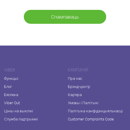
Спампаваць
VIBER
КАМПАНІЯ
Функцыі
Пра нас
Блог
Брэнд-цэнтр
Бяспека
Кар'ера
Viber Out
Умовы і Палітыкі
Цэны на выклікі
Палітыка канфідэнцыяльнасці
Служба падтрымкі
Customer Complaints Code