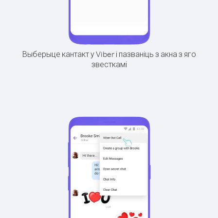
Выберыце кантакт у Viber і пазваніць з акна з яго
звесткамі