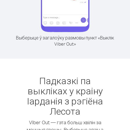
Выберыце ў загалоўку размовы пункт «Выклік
Viber Out»
Падказкі па
выкліках у краіну
Іарданія з рэгіёна
Лесота
Viber Out — гэта больш хвілін за
меншыя грошы. Выберыце адзін з