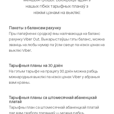
нашых гібкіх тарыфных планаў з
нізкімі цэнамі на выклікі:
Пакеты з балансам рахунку
Пры папаўненні сродкаў яны налічваюцца на баланс
рахунку Viber Out. Выкарыстаўшы гэты баланс, можна
званіць на любы нумар па ўсім свеце па нізкіх цэнах на
выклікі Viber.
Тарыфныя планы на 30 дзён
На гэтым тарыфе на працягу 30 дзён можна рабіць
міжнародныя выклікі па нізкіх цэнах Viber у абраныя
вамі краіны.
Тарыфныя планы са штомесячнай абаненцкай
платай
Тарыфны план са штомесячнай абаненцкай платай
дае вам свабоду дзеянняў — можна рабіць