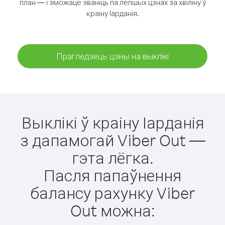
план — і зможаце званіць па лепшых цэнах за хвіліну ў
краіну Іарданія.
Прагледзець цэны на выклікі
Выклікі ў краіну Іарданія
з дапамогай Viber Out —
гэта лёгка.
Пасля папаўнення
балансу рахунку Viber
Out можна: