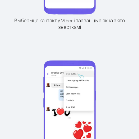
Выберыце кантакт у Viber і пазваніць з акна з яго
звесткамі