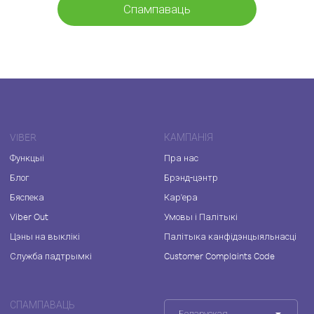
Спампаваць
VIBER
КАМПАНІЯ
Функцыі
Пра нас
Блог
Брэнд-цэнтр
Бяспека
Кар'ера
Viber Out
Умовы і Палітыкі
Цэны на выклікі
Палітыка канфідэнцыяльнасці
Служба падтрымкі
Customer Complaints Code
СПАМПАВАЦЬ
Беларуская