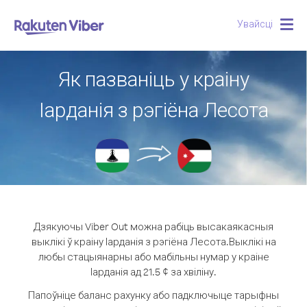
Увайсці
Togg
navig
Як пазваніць у краіну
Іарданія з рэгіёна Лесота
Дзякуючы Viber Out можна рабіць высакаякасныя
выклікі ў краіну Іарданія з рэгіёна Лесота.
Выклікі на
любы стацыянарны або мабільны нумар у краіне
Іарданія ад 21.5 ¢ за хвіліну.
Папоўніце баланс рахунку або падключыце тарыфны