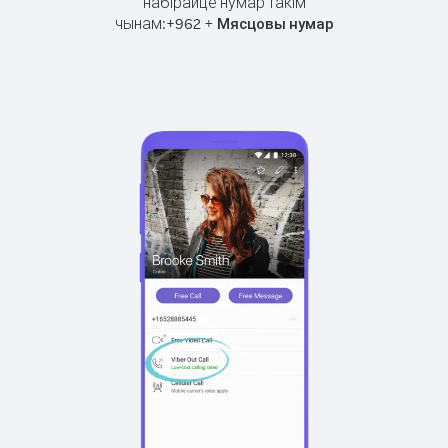
набірайце нумар такім
чынам:
+
+
962
Мясцовы нумар