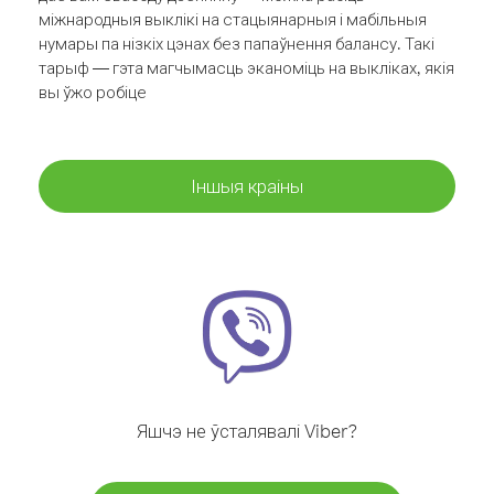
міжнародныя выклікі на стацыянарныя і мабільныя
нумары па нізкіх цэнах без папаўнення балансу. Такі
тарыф — гэта магчымасць эканоміць на выкліках, якія
вы ўжо робіце
Іншыя краіны
Яшчэ не ўсталявалі Viber?