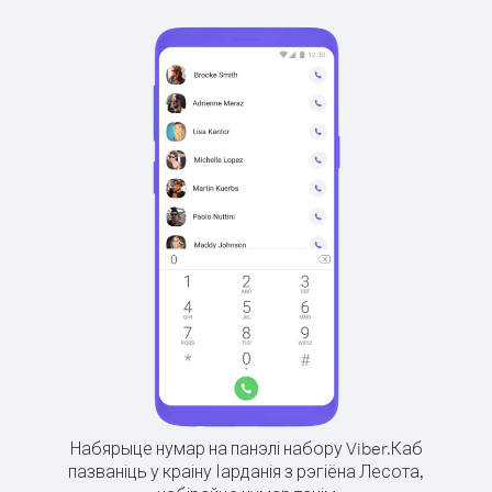
Набярыце нумар на панэлі набору Viber.
Каб
пазваніць у краіну Іарданія з рэгіёна Лесота,