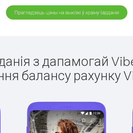
Прагледзець цэны на выклікі ў краіну Іарданія
рданія з дапамогай Vib
ня балансу рахунку V