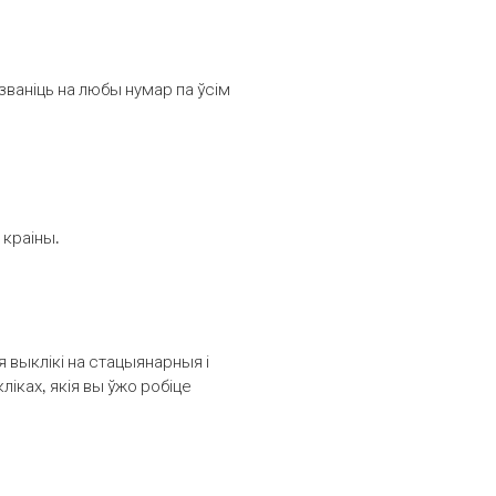
званіць на любы нумар па ўсім
 краіны.
выклікі на стацыянарныя і
іках, якія вы ўжо робіце