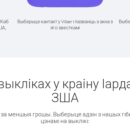
.
Каб
Выберыце кантакт у Viber і пазваніць з акна з
Выбе
ША,
яго звесткамі
выкліках у краіну Іарда
ЗША
ін за меншыя грошы. Выберыце адзін з нашых гібк
цэнамі на выклікі: