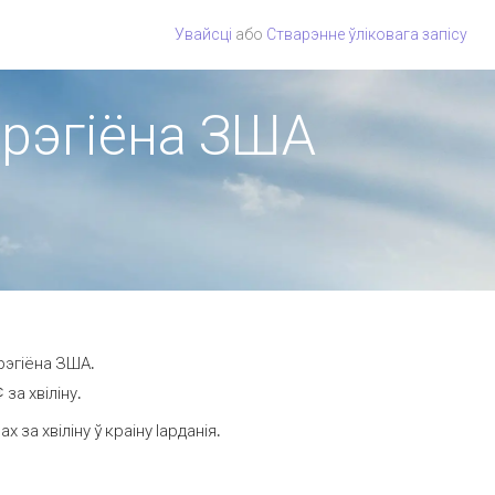
Увайсці
або
Стварэнне ўліковага запісу
з рэгіёна ЗША
рэгіёна ЗША.
за хвіліну.
а хвіліну ў краіну Іарданія.