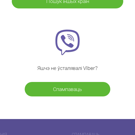
Пошук іншых краін
Яшчэ не ўсталявалі Viber?
Спампаваць
НІЯ
СПАМПАВАЦЬ