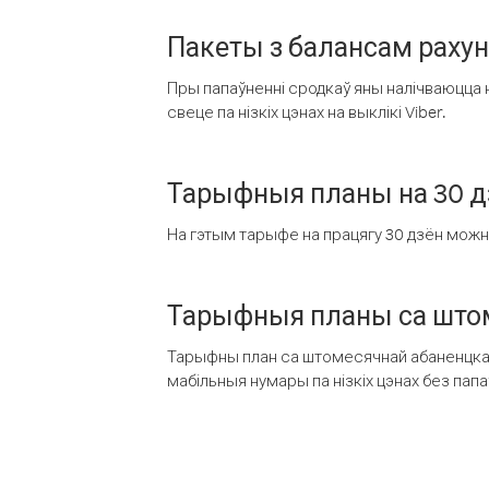
Пакеты з балансам раху
Пры папаўненні сродкаў яны налічваюцца н
свеце па нізкіх цэнах на выклікі Viber.
Тарыфныя планы на 30 д
На гэтым тарыфе на працягу 30 дзён можна 
Тарыфныя планы са штом
Тарыфны план са штомесячнай абаненцкай
мабільныя нумары па нізкіх цэнах без пап