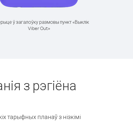
рыце ў загалоўку размовы пункт «Выклік
Viber Out»
нія з рэгіёна
іх тарыфных планаў з нізкімі