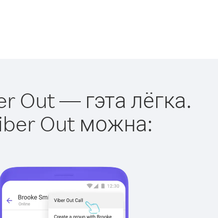
er Out — гэта лёгка.
iber Out можна: