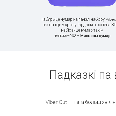
Набярыце нумар на панэлі набору Viber
пазваніць у краіну Іарданія з рэгіёна З
набірайце нумар такім
чынам:
+
+
962
Мясцовы нумар
Падказкі па 
Viber Out — гэта больш хвіл