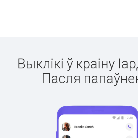
Выклікі ў краіну Іа
Пасля папаўнен