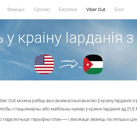
Функцыі
Суполкі
Бяспека
Viber Out
Блог
 у краіну Іарданія 
ber Out можна рабіць высакаякасныя выклікі ў краіну Іарданія з 
 любы стацыянарны або мабільны нумар у краіне Іарданія ад 21.5 ¢ 
о падключыце тарыфны план — і зможаце званіць па лепшых цэнах з