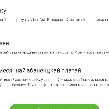
нку
а баланс рахунку Viber Out. Выкарыстаўшы гэты баланс, можна 
зён
рабіць міжнародныя выклікі па нізкіх цэнах Viber у абраныя вамі
есячнай абаненцкай платай
 платай дае вам свабоду дзеянняў — можна рабіць міжнародныя 
аўнення балансу. Такі тарыф — гэта магчымасць эканоміць на выкл