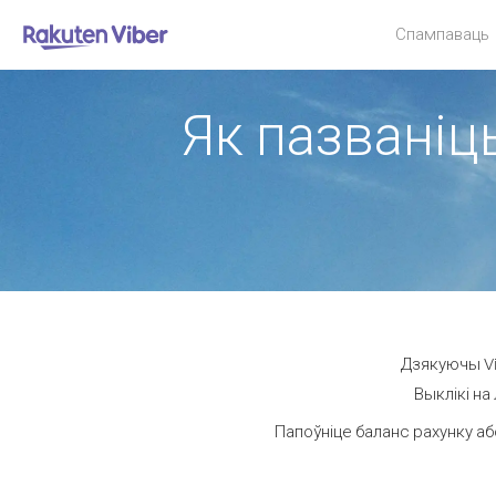
Спампаваць
Як пазваніць
Дзякуючы Vi
Выклікі на
Папоўніце баланс рахунку аб