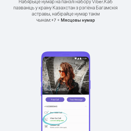
Набярыце нумар на панэлі набору Viber.
Каб
пазваніць у краіну Казахстан з рэгіёна Багамскія
астравы, набірайце нумар такім
чынам:
+
+
7
Мясцовы нумар