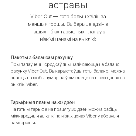
астравы
Viber Out — гэта больш хвілін за
меншыя грошы. Выберыце адзін з
нашых гібкіх тарыфных планаў з
нізкімі цэнамі на выклікі:
Пакеты з балансам рахунку
Пры папаўненні сродкаў яны налічваюцца на баланс
рахунку Viber Out. Выкарыстаўшы гэты баланс, можна
званіць на любы нумар па ўсім свеце па нізкіх цэнах на
выклікі Viber.
Тарыфныя планы на 30 дзён
На гэтым тарыфе на працягу 30 дзён можна рабіць
міжнародныя выклікі па нізкіх цэнах Viber у абраныя
вамі краіны.