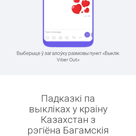
Выберыце ў загалоўку размовы пункт «Выклік
Viber Out»
Падказкі па
выкліках у краіну
Казахстан з
рэгіёна Багамскія