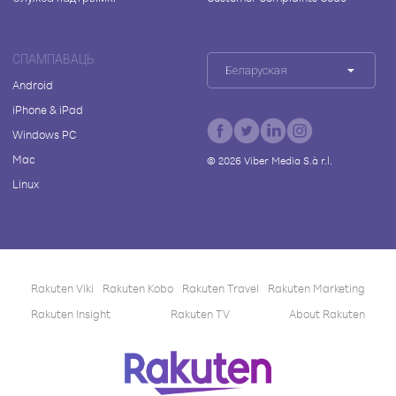
СПАМПАВАЦЬ
Беларуская
Android
iPhone & iPad
Windows PC
Mac
©
2026
Viber Media S.à r.l.
Linux
Rakuten Viki
Rakuten Kobo
Rakuten Travel
Rakuten Marketing
Rakuten Insight
Rakuten TV
About Rakuten