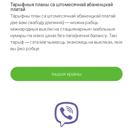
Тарыфныя планы са штомесячнай абаненцкай
платай
Тарыфны план са штомесячнай абаненцкай платай
дае вам свабоду дзеянняў — можна рабіць
міжнародныя выклікі на стацыянарныя і мабільныя
нумары па нізкіх цэнах без папаўнення балансу. Такі
тарыф — гэта магчымасць эканоміць на выкліках, якія
вы ўжо робіце
Іншыя краіны