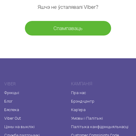
Яшчэ не ўсталявалі Viber?
Спампаваць
VIBER
КАМПАНІЯ
Функцыі
Пра нас
Блог
Брэнд-цэнтр
Бяспека
Кар'ера
Viber Out
Умовы і Палітыкі
Цэны на выклікі
Палітыка канфідэнцыяльнасці
Служба падтрымкі
Customer Complaints Code