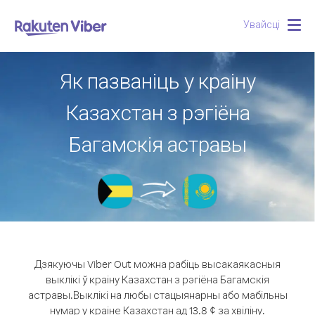
Увайсці
Togg
navig
Як пазваніць у краіну
Казахстан з рэгіёна
Багамскія астравы
Дзякуючы Viber Out можна рабіць высакаякасныя
выклікі ў краіну Казахстан з рэгіёна Багамскія
астравы.
Выклікі на любы стацыянарны або мабільны
нумар у краіне Казахстан ад 13.8 ¢ за хвіліну.