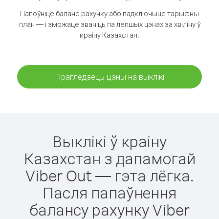
Папоўніце баланс рахунку або падключыце тарыфны
план — і зможаце званіць па лепшых цэнах за хвіліну ў
краіну Казахстан.
Прагледзець цэны на выклікі
Выклікі ў краіну
Казахстан з дапамогай
Viber Out — гэта лёгка.
Пасля папаўнення
балансу рахунку Viber