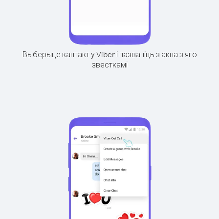
Выберыце кантакт у Viber і пазваніць з акна з яго
звесткамі