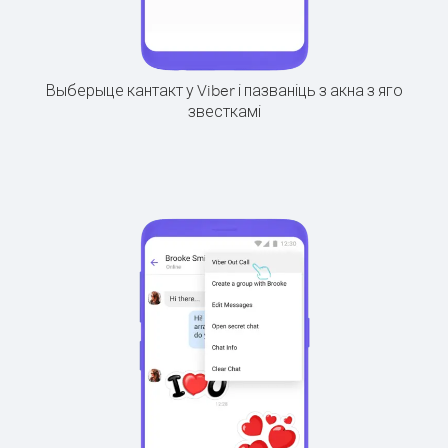
Выберыце кантакт у Viber і пазваніць з акна з яго
звесткамі