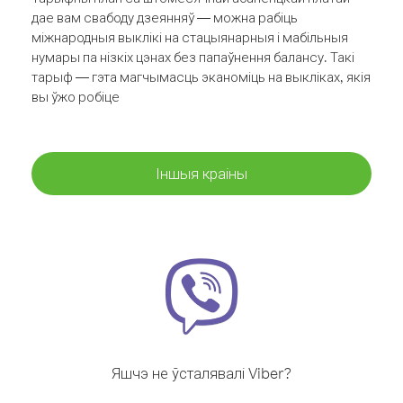
дае вам свабоду дзеянняў — можна рабіць
міжнародныя выклікі на стацыянарныя і мабільныя
нумары па нізкіх цэнах без папаўнення балансу. Такі
тарыф — гэта магчымасць эканоміць на выкліках, якія
вы ўжо робіце
Іншыя краіны
Яшчэ не ўсталявалі Viber?