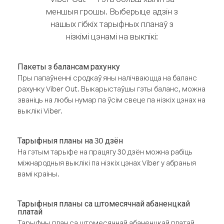
меншыя грошы. Выберыце адзін з
нашых гібкіх тарыфных планаў з
нізкімі цэнамі на выклікі:
Пакеты з балансам рахунку
Пры папаўненні сродкаў яны налічваюцца на баланс
рахунку Viber Out. Выкарыстаўшы гэты баланс, можна
званіць на любы нумар па ўсім свеце па нізкіх цэнах на
выклікі Viber.
Тарыфныя планы на 30 дзён
На гэтым тарыфе на працягу 30 дзён можна рабіць
міжнародныя выклікі па нізкіх цэнах Viber у абраныя
вамі краіны.
Тарыфныя планы са штомесячнай абаненцкай
платай
Тарыфны план са штомесячнай абаненцкай платай