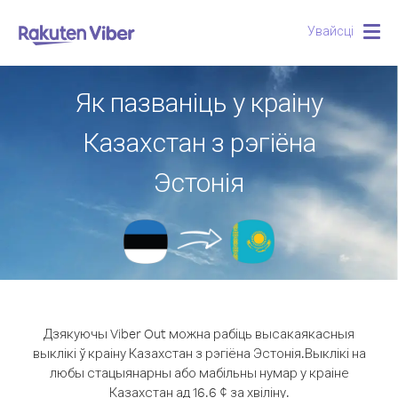
Увайсці
Togg
navig
Як пазваніць у краіну
Казахстан з рэгіёна
Эстонія
Дзякуючы Viber Out можна рабіць высакаякасныя
выклікі ў краіну Казахстан з рэгіёна Эстонія.
Выклікі на
любы стацыянарны або мабільны нумар у краіне
Казахстан ад 16.6 ¢ за хвіліну.