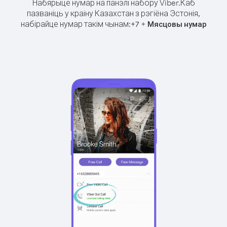
Набярыце нумар на панэлі набору Viber.
Каб
пазваніць у краіну Казахстан з рэгіёна Эстонія,
набірайце нумар такім чынам:
+
+
7
Мясцовы нумар