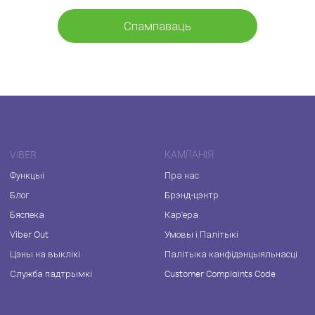
Спампаваць
VIBER
КАМПАНІЯ
Функцыі
Пра нас
Блог
Брэнд-цэнтр
Бяспека
Кар'ера
Viber Out
Умовы і Палітыкі
Цэны на выклікі
Палітыка канфідэнцыяльнасці
Служба падтрымкі
Customer Complaints Code