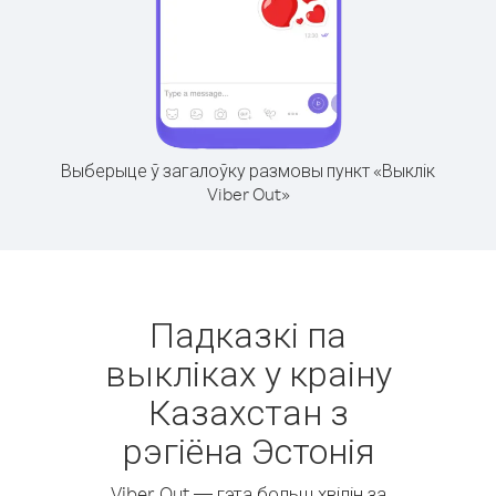
Выберыце ў загалоўку размовы пункт «Выклік
Viber Out»
Падказкі па
выкліках у краіну
Казахстан з
рэгіёна Эстонія
Viber Out — гэта больш хвілін за