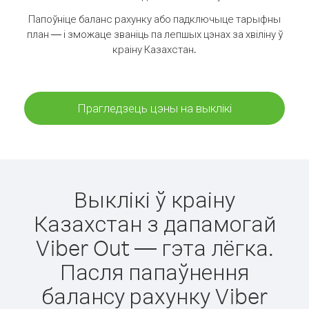
Папоўніце баланс рахунку або падключыце тарыфны
план — і зможаце званіць па лепшых цэнах за хвіліну ў
краіну Казахстан.
Прагледзець цэны на выклікі
Выклікі ў краіну
Казахстан з дапамогай
Viber Out — гэта лёгка.
Пасля папаўнення
балансу рахунку Viber