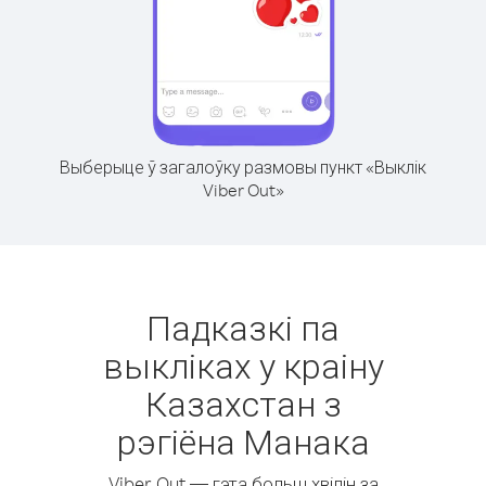
Выберыце ў загалоўку размовы пункт «Выклік
Viber Out»
Падказкі па
выкліках у краіну
Казахстан з
рэгіёна Манака
Viber Out — гэта больш хвілін за