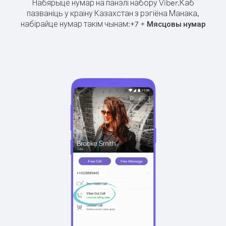
Набярыце нумар на панэлі набору Viber.
Каб
пазваніць у краіну Казахстан з рэгіёна Манака,
набірайце нумар такім чынам:
+
+
7
Мясцовы нумар