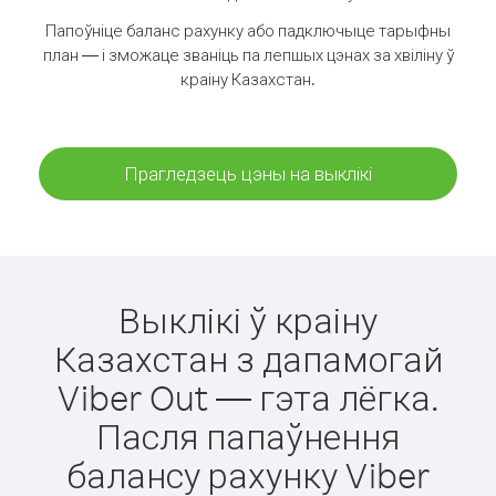
Папоўніце баланс рахунку або падключыце тарыфны
план — і зможаце званіць па лепшых цэнах за хвіліну ў
краіну Казахстан.
Прагледзець цэны на выклікі
Выклікі ў краіну
Казахстан з дапамогай
Viber Out — гэта лёгка.
Пасля папаўнення
балансу рахунку Viber