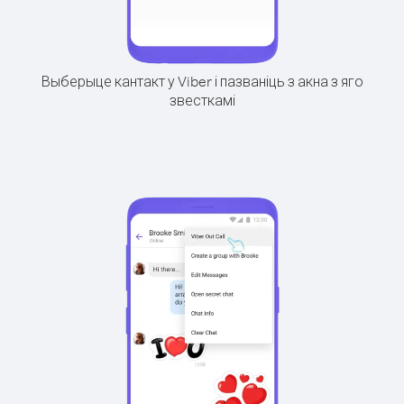
Выберыце кантакт у Viber і пазваніць з акна з яго
звесткамі