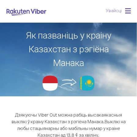
Увайсці
Togg
navig
Як пазваніць у краіну
Казахстан з рэгіёна
Манака
Дзякуючы Viber Out можна рабіць высакаякасныя
выклікі ў краіну Казахстан з рэгіёна Манака.
Выклікі на
любы стацыянарны або мабільны нумар у краіне
Казахстан ад 13.8 ¢ за хвіліну.