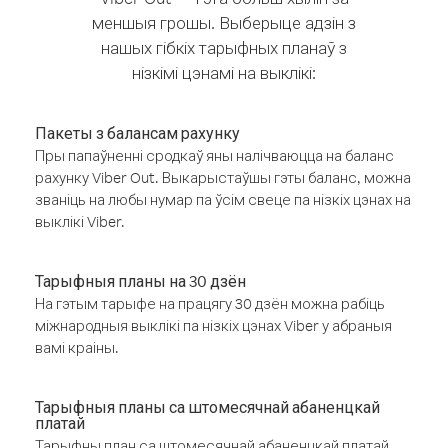
меншыя грошы. Выберыце адзін з
нашых гібкіх тарыфных планаў з
нізкімі цэнамі на выклікі:
Пакеты з балансам рахунку
Пры папаўненні сродкаў яны налічваюцца на баланс
рахунку Viber Out. Выкарыстаўшы гэты баланс, можна
званіць на любы нумар па ўсім свеце па нізкіх цэнах на
выклікі Viber.
Тарыфныя планы на 30 дзён
На гэтым тарыфе на працягу 30 дзён можна рабіць
міжнародныя выклікі па нізкіх цэнах Viber у абраныя
вамі краіны.
Тарыфныя планы са штомесячнай абаненцкай
платай
Тарыфны план са штомесячнай абаненцкай платай