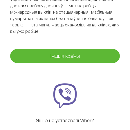
дае вам свабоду дзеянняў — можна рабіць
міжнародныя выклікі на стацыянарныя і мабільныя
нумары па нізкіх цэнах без папаўнення балансу. Такі
тарыф — гэта магчымасць эканоміць на выкліках, якія
вы ўжо робіце
Іншыя краіны
Яшчэ не ўсталявалі Viber?