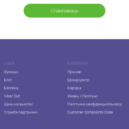
Спампаваць
VIBER
КАМПАНІЯ
Функцыі
Пра нас
Блог
Брэнд-цэнтр
Бяспека
Кар'ера
Viber Out
Умовы і Палітыкі
Цэны на выклікі
Палітыка канфідэнцыяльнасці
Служба падтрымкі
Customer Complaints Code