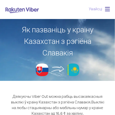
Увайсці
Togg
navig
Як пазваніць у краіну
Казахстан з рэгіёна
Славакія
Дзякуючы Viber Out можна рабіць высакаякасныя
выклікі ў краіну Казахстан з рэгіёна Славакія.
Выклікі
на любы стацыянарны або мабільны нумар у краіне
Казахстан ад 16.6 ¢ за хвіліну.