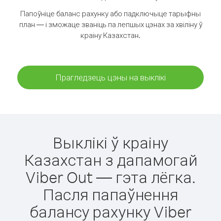
Папоўніце баланс рахунку або падключыце тарыфны
план — і зможаце званіць па лепшых цэнах за хвіліну ў
краіну Казахстан.
Прагледзець цэны на выклікі
Выклікі ў краіну
Казахстан з дапамогай
Viber Out — гэта лёгка.
Пасля папаўнення
балансу рахунку Viber