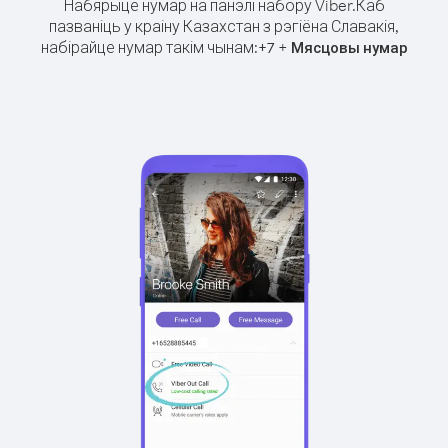
Набярыце нумар на панэлі набору Viber.
Каб
пазваніць у краіну Казахстан з рэгіёна Славакія,
набірайце нумар такім чынам:
+
+
7
Мясцовы нумар