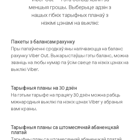
меншыя грошы. Выберыце адзін з
нашых гібкіх тарыфных планаў з
нізкімі цэнамі на выклікі:
Пакеты з балансам рахунку
Пры папаўненні сродкаў яны налічваюцца на баланс
рахунку Viber Out. Выкарыстаўшы гэты баланс, можна
званіць на любы нумар па ўсім свеце па нізкіх цэнах на
выклікі Viber.
Тарыфныя планы на 30 дзён
На гэтым тарыфе на працягу 30 дзён можна рабіць
міжнародныя выклікі па нізкіх цэнах Viber у абраныя
вамі краіны.
Тарыфныя планы са штомесячнай абаненцкай
платай
Тарыфны план са штомесячнай абаненцкай платай