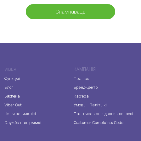
Спампаваць
VIBER
КАМПАНІЯ
Функцыі
Пра нас
Блог
Брэнд-цэнтр
Бяспека
Кар'ера
Viber Out
Умовы і Палітыкі
Цэны на выклікі
Палітыка канфідэнцыяльнасці
Служба падтрымкі
Customer Complaints Code