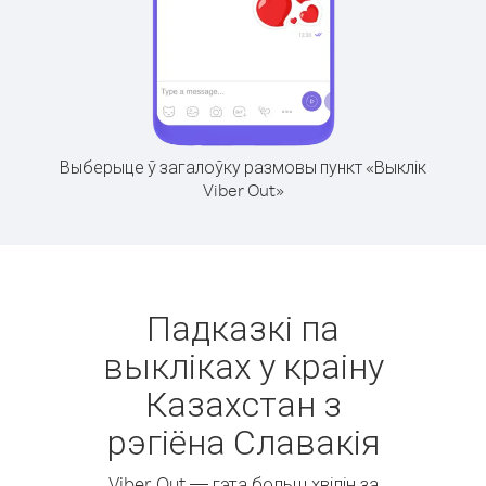
Выберыце ў загалоўку размовы пункт «Выклік
Viber Out»
Падказкі па
выкліках у краіну
Казахстан з
рэгіёна Славакія
Viber Out — гэта больш хвілін за