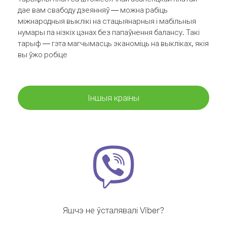
дае вам свабоду дзеянняў — можна рабіць
міжнародныя выклікі на стацыянарныя і мабільныя
нумары па нізкіх цэнах без папаўнення балансу. Такі
тарыф — гэта магчымасць эканоміць на выкліках, якія
вы ўжо робіце
Іншыя краіны
Яшчэ не ўсталявалі Viber?