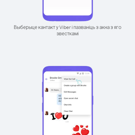
Выберыце кантакт у Viber і пазваніць з акна з яго
звесткамі