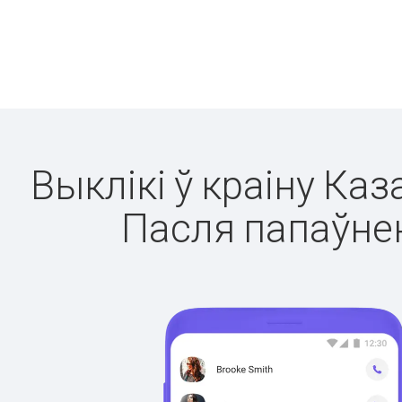
Выклікі ў краіну Каз
Пасля папаўнен