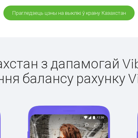
Прагледзець цэны на выклікі ў краіну Казахстан
ахстан з дапамогай Vi
ня балансу рахунку V