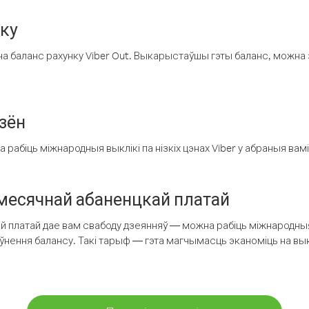
нку
а баланс рахунку Viber Out. Выкарыстаўшы гэты баланс, можна 
зён
рабіць міжнародныя выклікі па нізкіх цэнах Viber у абраныя вамі
есячнай абаненцкай платай
 платай дае вам свабоду дзеянняў — можна рабіць міжнародныя 
аўнення балансу. Такі тарыф — гэта магчымасць эканоміць на выкл