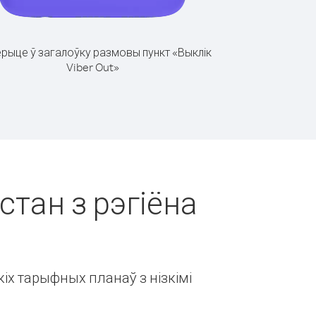
рыце ў загалоўку размовы пункт «Выклік
Viber Out»
стан з рэгіёна
іх тарыфных планаў з нізкімі