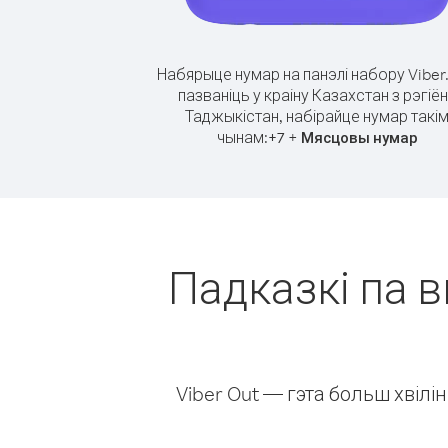
Набярыце нумар на панэлі набору Viber
пазваніць у краіну Казахстан з рэгіё
Таджыкістан, набірайце нумар такі
чынам:
+
+
7
Мясцовы нумар
Падказкі па в
Viber Out — гэта больш хвіл