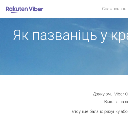
Спампаваць
Як пазваніць у кр
Дзякуючы Viber O
Выклікі на 
Папоўніце баланс рахунку або