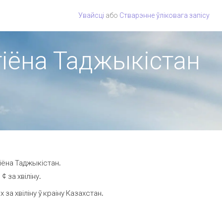
Увайсці
або
Стварэнне ўліковага запісу
эгіёна Таджыкістан
іёна Таджыкістан.
 за хвіліну.
а хвіліну ў краіну Казахстан.