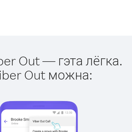
ber Out — гэта лёгка.
iber Out можна: