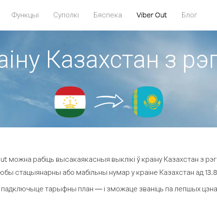
Функцыі
Суполкі
Бяспека
Viber Out
Блог
аіну Казахстан з р
ut можна рабіць высакаякасныя выклікі ў краіну Казахстан з рэг
любы стацыянарны або мабільны нумар у краіне Казахстан ад 13.8 ¢
 падключыце тарыфны план — і зможаце званіць па лепшых цэнах з