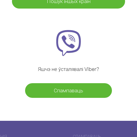
Пошук іншых краін
Яшчэ не ўсталявалі Viber?
Спампаваць
НІЯ
СПАМПАВАЦЬ