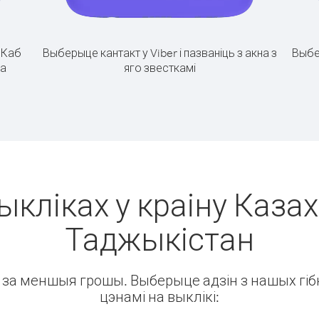
.
Каб
Выберыце кантакт у Viber і пазваніць з акна з
Выбе
на
яго звесткамі
м
ыкліках у краіну Казах
Таджыкістан
ін за меншыя грошы. Выберыце адзін з нашых гібк
цэнамі на выклікі: