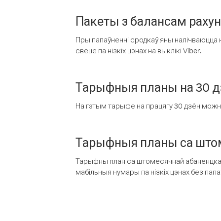
Пакеты з балансам раху
Пры папаўненні сродкаў яны налічваюцца н
свеце па нізкіх цэнах на выклікі Viber.
Тарыфныя планы на 30 д
На гэтым тарыфе на працягу 30 дзён можна 
Тарыфныя планы са штом
Тарыфны план са штомесячнай абаненцкай
мабільныя нумары па нізкіх цэнах без пап