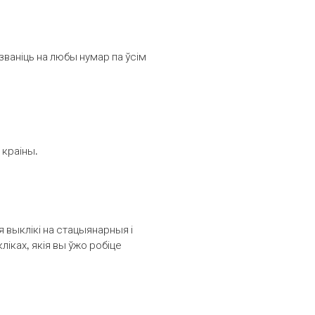
званіць на любы нумар па ўсім
 краіны.
выклікі на стацыянарныя і
іках, якія вы ўжо робіце