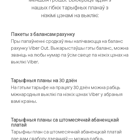
нашых гібкіх тарыфных планаў з
нізкімі цэнамі на выклікі:
Пакеты з балансам рахунку
Пры папаўненні сродкаў яны налічваюцца на баланс
рахунку Viber Out. Выкарыстаўшы гэты баланс, можна
званіць на любы нумар па ўсім свеце па нізкіх цэнах на
выклікі Viber.
Тарыфныя планы на 30 дзён
На гэтым тарыфе на працягу 30 дзён можна рабіць
міжнародныя выклікі па нізкіх цэнах Viber у абраныя
вамі краіны.
Тарыфныя планы са штомесячнай абаненцкай
платай
Тарыфны план са штомесячнай абаненцкай платай
дае вам свабоду дзеянняў — можна рабіць