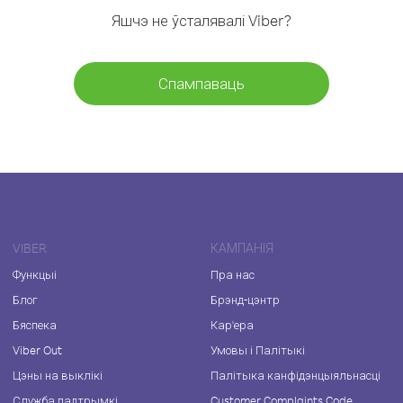
Яшчэ не ўсталявалі Viber?
Спампаваць
VIBER
КАМПАНІЯ
Функцыі
Пра нас
Блог
Брэнд-цэнтр
Бяспека
Кар'ера
Viber Out
Умовы і Палітыкі
Цэны на выклікі
Палітыка канфідэнцыяльнасці
Служба падтрымкі
Customer Complaints Code