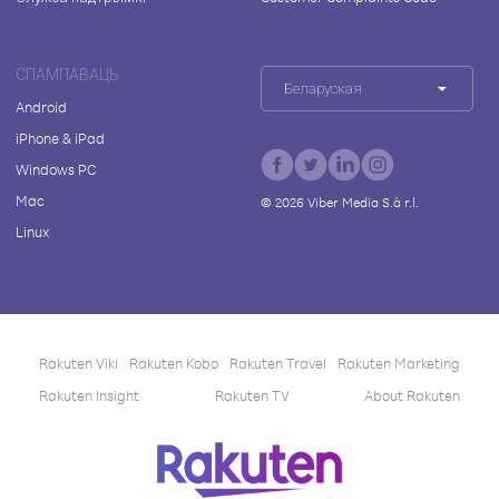
СПАМПАВАЦЬ
Беларуская
Android
iPhone & iPad
Windows PC
Mac
©
2026
Viber Media S.à r.l.
Linux
Rakuten Viki
Rakuten Kobo
Rakuten Travel
Rakuten Marketing
Rakuten Insight
Rakuten TV
About Rakuten