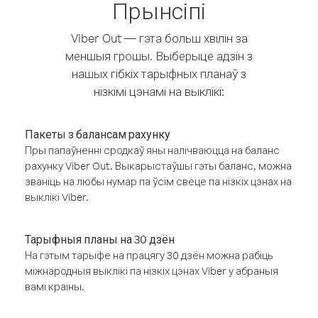
Прынсіпі
Viber Out — гэта больш хвілін за
меншыя грошы. Выберыце адзін з
нашых гібкіх тарыфных планаў з
нізкімі цэнамі на выклікі:
Пакеты з балансам рахунку
Пры папаўненні сродкаў яны налічваюцца на баланс
рахунку Viber Out. Выкарыстаўшы гэты баланс, можна
званіць на любы нумар па ўсім свеце па нізкіх цэнах на
выклікі Viber.
Тарыфныя планы на 30 дзён
На гэтым тарыфе на працягу 30 дзён можна рабіць
міжнародныя выклікі па нізкіх цэнах Viber у абраныя
вамі краіны.