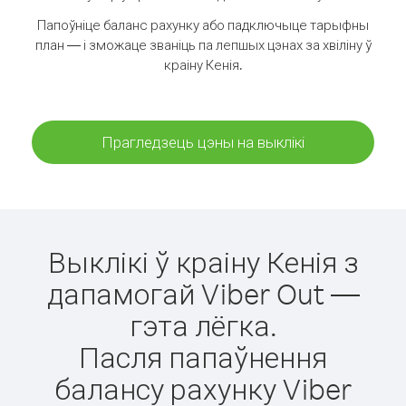
Папоўніце баланс рахунку або падключыце тарыфны
план — і зможаце званіць па лепшых цэнах за хвіліну ў
краіну Кенія.
Прагледзець цэны на выклікі
Выклікі ў краіну Кенія з
дапамогай Viber Out —
гэта лёгка.
Пасля папаўнення
балансу рахунку Viber