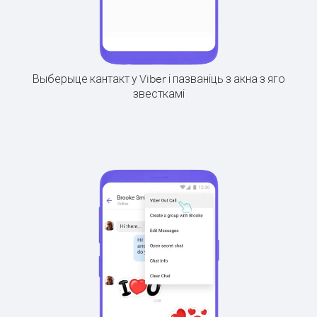
Выберыце кантакт у Viber і пазваніць з акна з яго
звесткамі