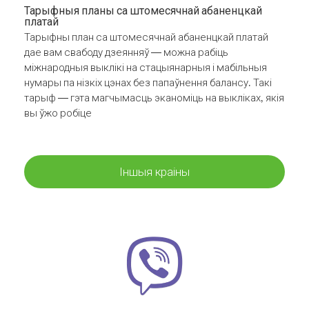
Тарыфныя планы са штомесячнай абаненцкай
платай
Тарыфны план са штомесячнай абаненцкай платай
дае вам свабоду дзеянняў — можна рабіць
міжнародныя выклікі на стацыянарныя і мабільныя
нумары па нізкіх цэнах без папаўнення балансу. Такі
тарыф — гэта магчымасць эканоміць на выкліках, якія
вы ўжо робіце
Іншыя краіны