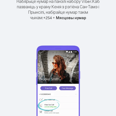
Набярыце нумар на панэлі набору Viber.
Каб
пазваніць у краіну Кенія з рэгіёна Сан-Тамэ і
Прынсіпі, набірайце нумар такім
чынам:
+
+
254
Мясцовы нумар