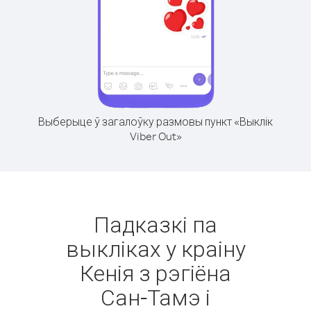
Выберыце ў загалоўку размовы пункт «Выклік
Viber Out»
Падказкі па
выкліках у краіну
Кенія з рэгіёна
Сан-Тамэ і