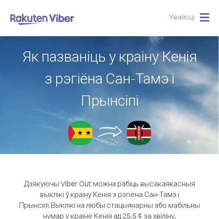
Увайсці
Togg
navig
Як пазваніць у краіну Кенія
з рэгіёна Сан-Тамэ і
Прынсіпі
Дзякуючы Viber Out можна рабіць высакаякасныя
выклікі ў краіну Кенія з рэгіёна Сан-Тамэ і
Прынсіпі.
Выклікі на любы стацыянарны або мабільны
нумар у краіне Кенія ад 25.5 ¢ за хвіліну.