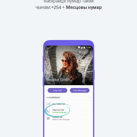
набірайце нумар такім
чынам:
+
+
254
Мясцовы нумар