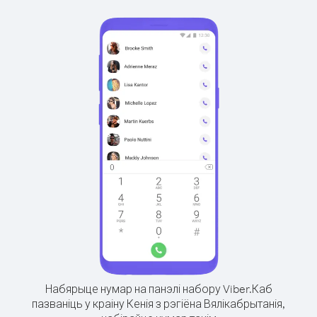
Набярыце нумар на панэлі набору Viber.
Каб
пазваніць у краіну Кенія з рэгіёна Вялікабрытанія,