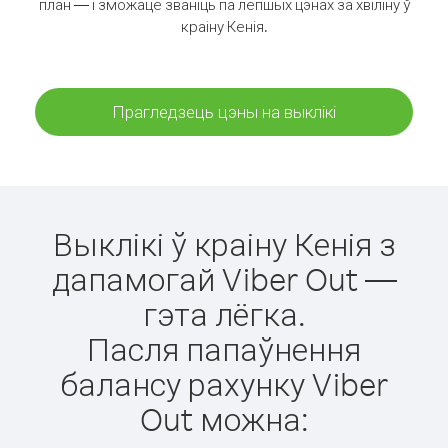
план — і зможаце званіць па лепшых цэнах за хвіліну ў
краіну Кенія.
Прагледзець цэны на выклікі
Выклікі ў краіну Кенія з
дапамогай Viber Out —
гэта лёгка.
Пасля папаўнення
балансу рахунку Viber
Out можна: