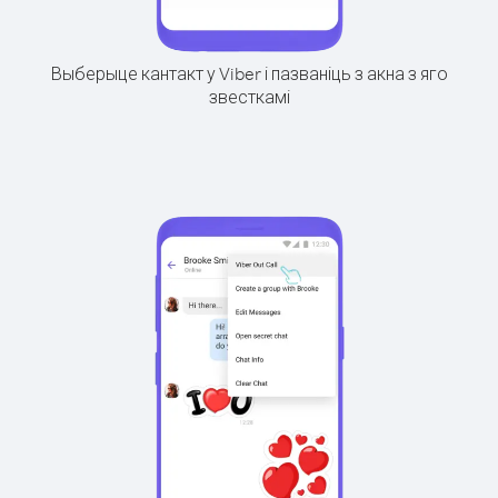
Выберыце кантакт у Viber і пазваніць з акна з яго
звесткамі