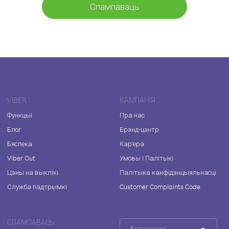
Спампаваць
VIBER
КАМПАНІЯ
Функцыі
Пра нас
Блог
Брэнд-цэнтр
Бяспека
Кар'ера
Viber Out
Умовы і Палітыкі
Цэны на выклікі
Палітыка канфідэнцыяльнасці
Служба падтрымкі
Customer Complaints Code
СПАМПАВАЦЬ
Беларуская