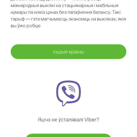
міжнародныя выклікі на стацыянарныя і мабільныя
нумары па нізкіх цэнах без папаўнення балансу. Такі
тарыф — гэта магчымасць эканоміць на выкліках, якія
вы ўжо робіце
Іншыя краіны
Яшчэ не ўсталявалі Viber?