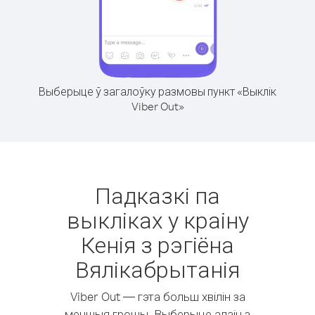
Выберыце ў загалоўку размовы пункт «Выклік
Viber Out»
Падказкі па
выкліках у краіну
Кенія з рэгіёна
Вялікабрытанія
Viber Out — гэта больш хвілін за
меншыя грошы. Выберыце адзін з