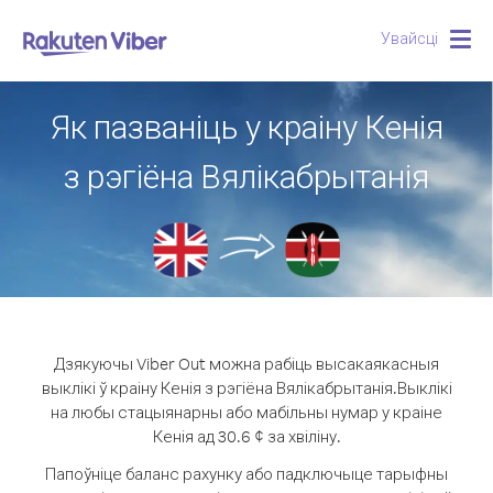
Увайсці
Togg
navig
Як пазваніць у краіну Кенія
з рэгіёна Вялікабрытанія
Дзякуючы Viber Out можна рабіць высакаякасныя
выклікі ў краіну Кенія з рэгіёна Вялікабрытанія.
Выклікі
на любы стацыянарны або мабільны нумар у краіне
Кенія ад 30.6 ¢ за хвіліну.
Папоўніце баланс рахунку або падключыце тарыфны