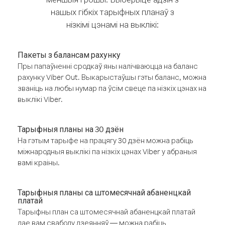
нашых гібкіх тарыфных планаў з
нізкімі цэнамі на выклікі:
Пакеты з балансам рахунку
Пры папаўненні сродкаў яны налічваюцца на баланс
рахунку Viber Out. Выкарыстаўшы гэты баланс, можна
званіць на любы нумар па ўсім свеце па нізкіх цэнах на
выклікі Viber.
Тарыфныя планы на 30 дзён
На гэтым тарыфе на працягу 30 дзён можна рабіць
міжнародныя выклікі па нізкіх цэнах Viber у абраныя
вамі краіны.
Тарыфныя планы са штомесячнай абаненцкай
платай
Тарыфны план са штомесячнай абаненцкай платай
дае вам свабоду дзеянняў — можна рабіць