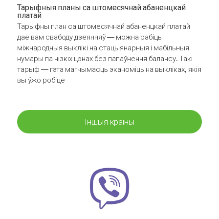
Тарыфныя планы са штомесячнай абаненцкай
платай
Тарыфны план са штомесячнай абаненцкай платай
дае вам свабоду дзеянняў — можна рабіць
міжнародныя выклікі на стацыянарныя і мабільныя
нумары па нізкіх цэнах без папаўнення балансу. Такі
тарыф — гэта магчымасць эканоміць на выкліках, якія
вы ўжо робіце
Іншыя краіны