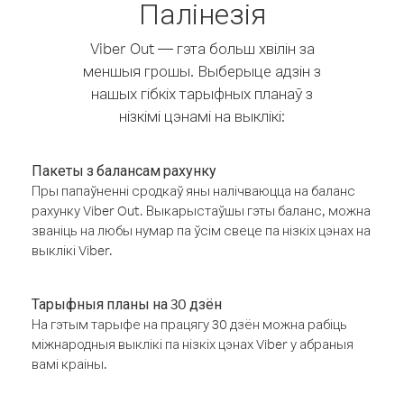
Палінезія
Viber Out — гэта больш хвілін за
меншыя грошы. Выберыце адзін з
нашых гібкіх тарыфных планаў з
нізкімі цэнамі на выклікі:
Пакеты з балансам рахунку
Пры папаўненні сродкаў яны налічваюцца на баланс
рахунку Viber Out. Выкарыстаўшы гэты баланс, можна
званіць на любы нумар па ўсім свеце па нізкіх цэнах на
выклікі Viber.
Тарыфныя планы на 30 дзён
На гэтым тарыфе на працягу 30 дзён можна рабіць
міжнародныя выклікі па нізкіх цэнах Viber у абраныя
вамі краіны.