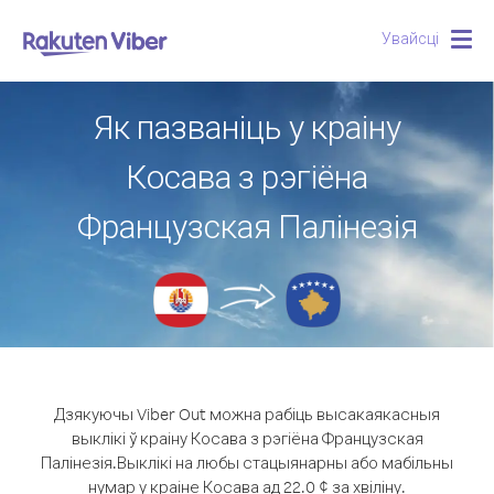
Увайсці
Togg
navig
Як пазваніць у краіну
Косава з рэгіёна
Французская Палінезія
Дзякуючы Viber Out можна рабіць высакаякасныя
выклікі ў краіну Косава з рэгіёна Французская
Палінезія.
Выклікі на любы стацыянарны або мабільны
нумар у краіне Косава ад 22.0 ¢ за хвіліну.