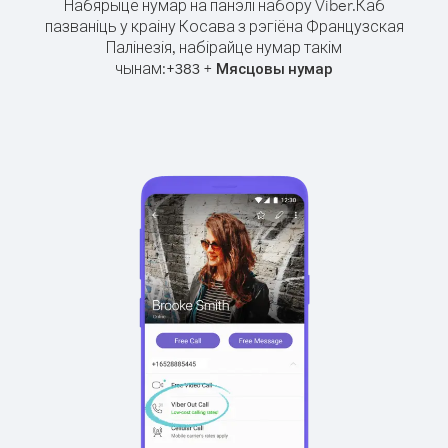
Набярыце нумар на панэлі набору Viber.
Каб
пазваніць у краіну Косава з рэгіёна Французская
Палінезія, набірайце нумар такім
чынам:
+
+
383
Мясцовы нумар