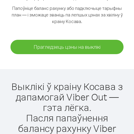
Папоўніце баланс рахунку або падключыце тарыфны
план — і зможаце званіць па лепшых цэнах за хвіліну ў
краіну Косава.
Прагледзець цэны на выклікі
Выклікі ў краіну Косава з
дапамогай Viber Out —
гэта лёгка.
Пасля папаўнення
балансу рахунку Viber