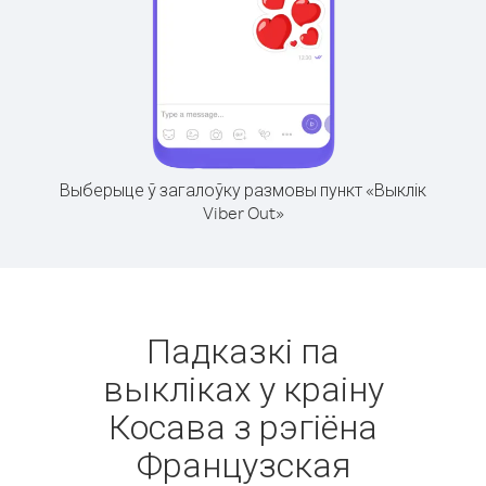
Выберыце ў загалоўку размовы пункт «Выклік
Viber Out»
Падказкі па
выкліках у краіну
Косава з рэгіёна
Французская