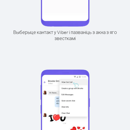
Выберыце кантакт у Viber і пазваніць з акна з яго
звесткамі