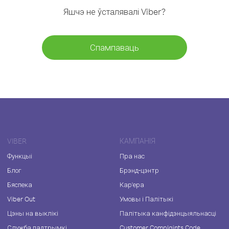
Яшчэ не ўсталявалі Viber?
Спампаваць
VIBER
КАМПАНІЯ
Функцыі
Пра нас
Блог
Брэнд-цэнтр
Бяспека
Кар'ера
Viber Out
Умовы і Палітыкі
Цэны на выклікі
Палітыка канфідэнцыяльнасці
Служба падтрымкі
Customer Complaints Code