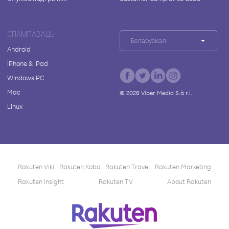
СПАМПАВАЦЬ
Беларуская
Android
iPhone & iPad
Windows PC
Mac
©
2026
Viber Media S.à r.l.
Linux
Rakuten Viki
Rakuten Kobo
Rakuten Travel
Rakuten Marketing
Rakuten Insight
Rakuten TV
About Rakuten