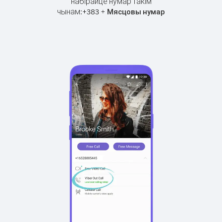
набірайце нумар такім
чынам:
+
+
383
Мясцовы нумар