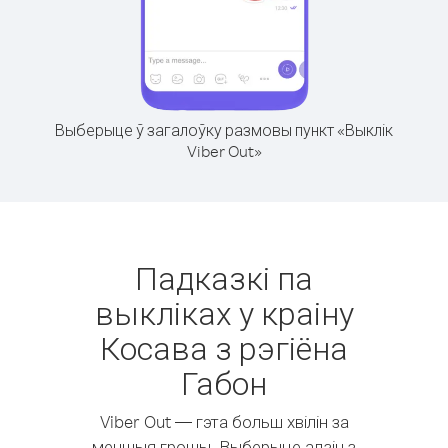
Выберыце ў загалоўку размовы пункт «Выклік
Viber Out»
Падказкі па
выкліках у краіну
Косава з рэгіёна
Габон
Viber Out — гэта больш хвілін за
меншыя грошы. Выберыце адзін з