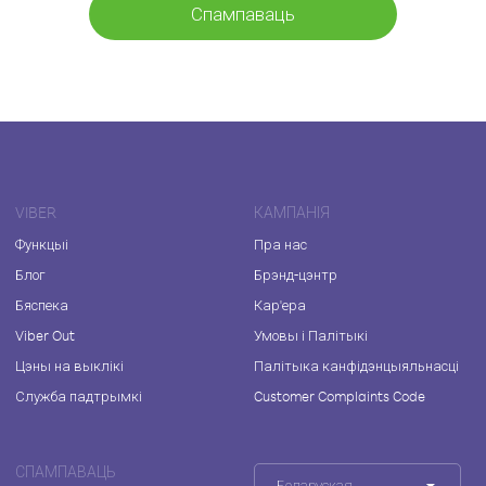
Спампаваць
VIBER
КАМПАНІЯ
Функцыі
Пра нас
Блог
Брэнд-цэнтр
Бяспека
Кар'ера
Viber Out
Умовы і Палітыкі
Цэны на выклікі
Палітыка канфідэнцыяльнасці
Служба падтрымкі
Customer Complaints Code
СПАМПАВАЦЬ
Беларуская