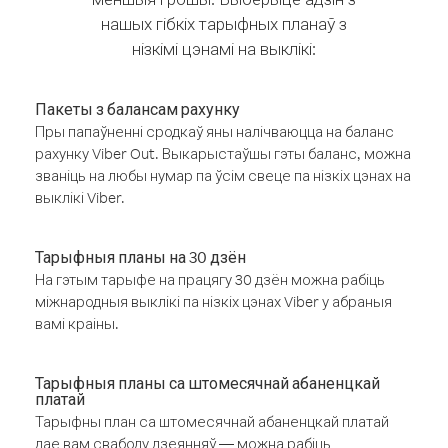
нашых гібкіх тарыфных планаў з
нізкімі цэнамі на выклікі:
Пакеты з балансам рахунку
Пры папаўненні сродкаў яны налічваюцца на баланс
рахунку Viber Out. Выкарыстаўшы гэты баланс, можна
званіць на любы нумар па ўсім свеце па нізкіх цэнах на
выклікі Viber.
Тарыфныя планы на 30 дзён
На гэтым тарыфе на працягу 30 дзён можна рабіць
міжнародныя выклікі па нізкіх цэнах Viber у абраныя
вамі краіны.
Тарыфныя планы са штомесячнай абаненцкай
платай
Тарыфны план са штомесячнай абаненцкай платай
дае вам свабоду дзеянняў — можна рабіць