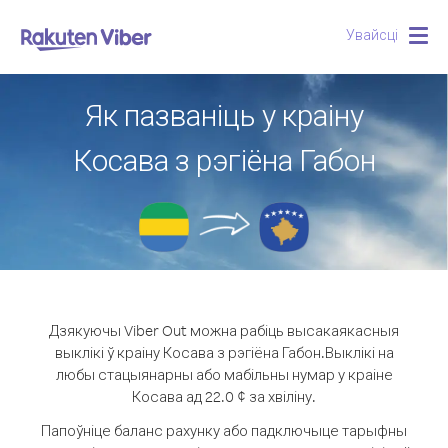
Увайсці
Togg
navig
Як пазваніць у краіну
Косава з рэгіёна Габон
Дзякуючы Viber Out можна рабіць высакаякасныя
выклікі ў краіну Косава з рэгіёна Габон.
Выклікі на
любы стацыянарны або мабільны нумар у краіне
Косава ад 22.0 ¢ за хвіліну.
Папоўніце баланс рахунку або падключыце тарыфны