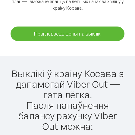
план — і зможаце званіць па лепшых цэнах за хвіліну ў
краіну Косава.
Прагледзець цэны на выклікі
Выклікі ў краіну Косава з
дапамогай Viber Out —
гэта лёгка.
Пасля папаўнення
балансу рахунку Viber
Out можна: