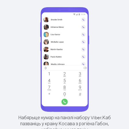
Набярыце нумар на панэлі набору Viber.
Каб
пазваніць у краіну Косава з рэгіёна Габон,