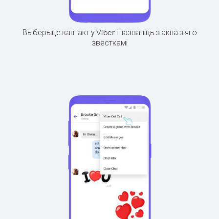
Выберыце кантакт у Viber і пазваніць з акна з яго
звесткамі