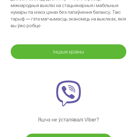
міжнародныя выклікі на стацыянарныя і мабільныя
нумары па нізкіх цэнах без папаўнення балансу. Такі
тарыф — гэта магчымасць эканоміць на выкліках, якія
вы ўжо робіце
Іншыя краіны
Яшчэ не ўсталявалі Viber?