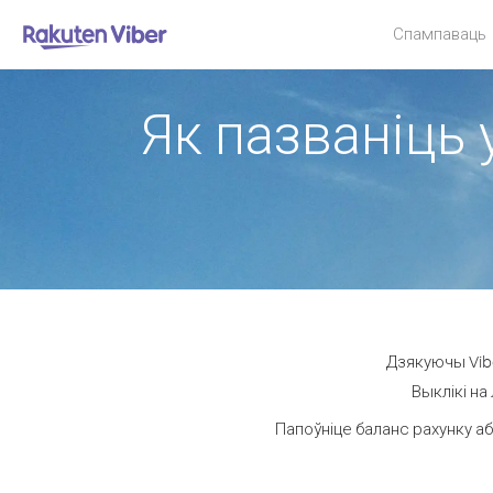
Спампаваць
Як пазваніць 
Дзякуючы Vibe
Выклікі на
Папоўніце баланс рахунку аб