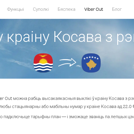
Функцыі
Суполкі
Бяспека
Viber Out
Блог
у краіну Косава з рэ
r Out можна рабіць высакаякасныя выклікі ў краіну Косава з рэг
 любы стацыянарны або мабільны нумар у краіне Косава ад 22.0 ¢ 
о падключыце тарыфны план — і зможаце званіць па лепшых цэнах