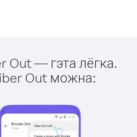
r Out — гэта лёгка.
iber Out можна: