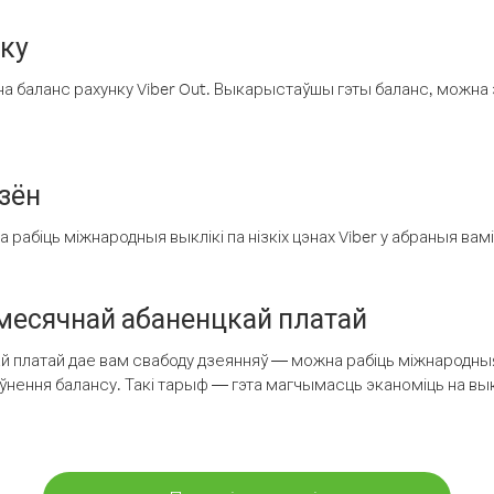
нку
а баланс рахунку Viber Out. Выкарыстаўшы гэты баланс, можна 
зён
рабіць міжнародныя выклікі па нізкіх цэнах Viber у абраныя вамі
есячнай абаненцкай платай
 платай дае вам свабоду дзеянняў — можна рабіць міжнародныя 
аўнення балансу. Такі тарыф — гэта магчымасць эканоміць на выкл