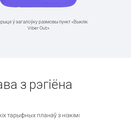
рыце ў загалоўку размовы пункт «Выклік
Viber Out»
ава з рэгіёна
іх тарыфных планаў з нізкімі