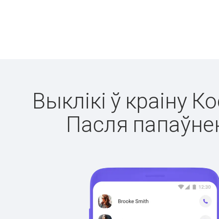
Выклікі ў краіну К
Пасля папаўнен