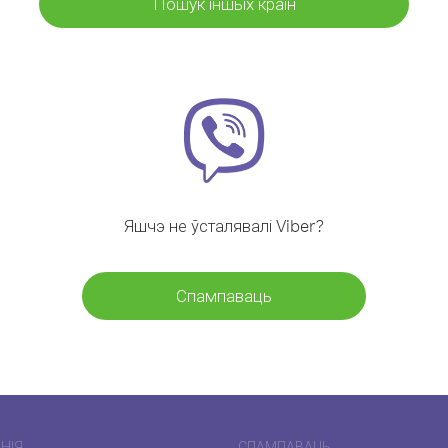
Пошук іншых краін
Яшчэ не ўсталявалі Viber?
Спампаваць
НІЯ
СПАМПАВАЦЬ