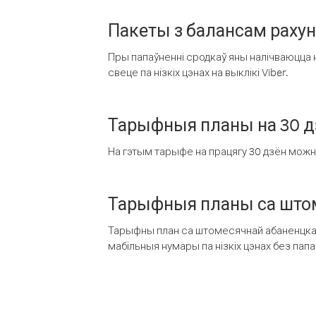
Пакеты з балансам раху
Пры папаўненні сродкаў яны налічваюцца н
свеце па нізкіх цэнах на выклікі Viber.
Тарыфныя планы на 30 д
На гэтым тарыфе на працягу 30 дзён можна 
Тарыфныя планы са штом
Тарыфны план са штомесячнай абаненцкай
мабільныя нумары па нізкіх цэнах без пап