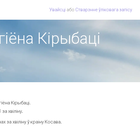
Увайсці
або
Стварэнне ўліковага запісу
гіёна Кірыбаці
іёна Кірыбаці.
за хвіліну.
 за хвіліну ў краіну Косава.