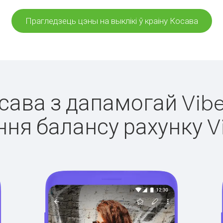
Прагледзець цэны на выклікі ў краіну Косава
осава з дапамогай Vibe
ня балансу рахунку V