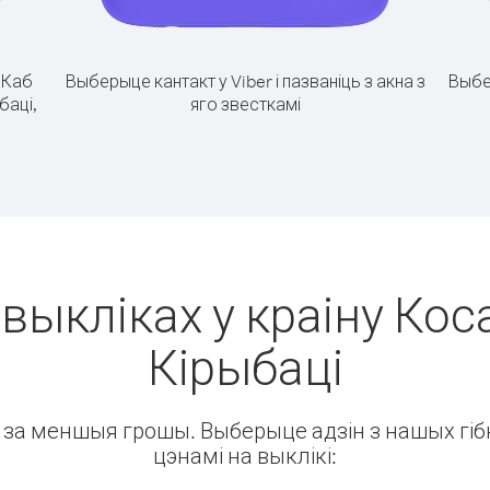
.
Каб
Выберыце кантакт у Viber і пазваніць з акна з
Выбе
баці,
яго звесткамі
выкліках у краіну Кос
Кірыбаці
ін за меншыя грошы. Выберыце адзін з нашых гібк
цэнамі на выклікі: