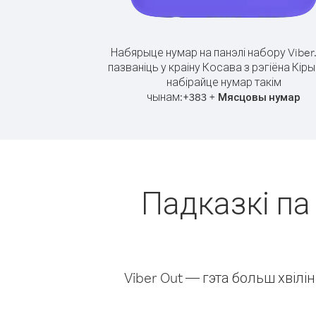
Набярыце нумар на панэлі набору Viber
пазваніць у краіну Косава з рэгіёна Кіры
набірайце нумар такім
чынам:
+
+
383
Мясцовы нумар
Падказкі па 
Viber Out — гэта больш хвіл