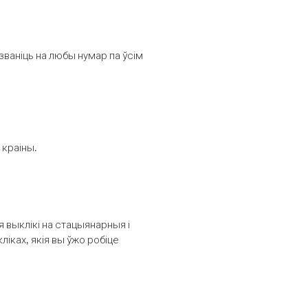
званіць на любы нумар па ўсім
 краіны.
выклікі на стацыянарныя і
іках, якія вы ўжо робіце