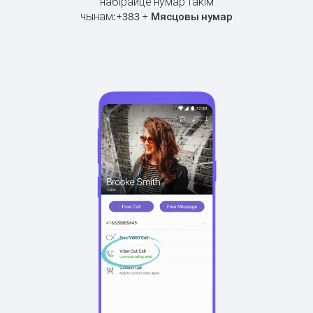
набірайце нумар такім
чынам:
+
+
383
Мясцовы нумар