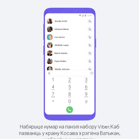
Набярыце нумар на панэлі набору Viber.
Каб
пазваніць у краіну Косава з рэгіёна Ватыкан,