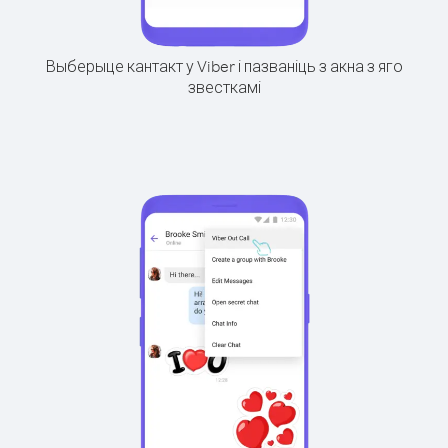
Выберыце кантакт у Viber і пазваніць з акна з яго
звесткамі