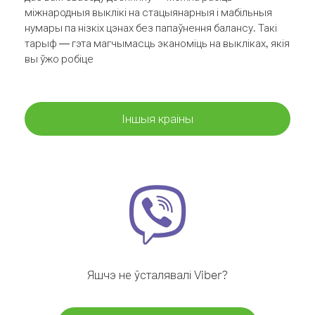
міжнародныя выклікі на стацыянарныя і мабільныя
нумары па нізкіх цэнах без папаўнення балансу. Такі
тарыф — гэта магчымасць эканоміць на выкліках, якія
вы ўжо робіце
Іншыя краіны
Яшчэ не ўсталявалі Viber?