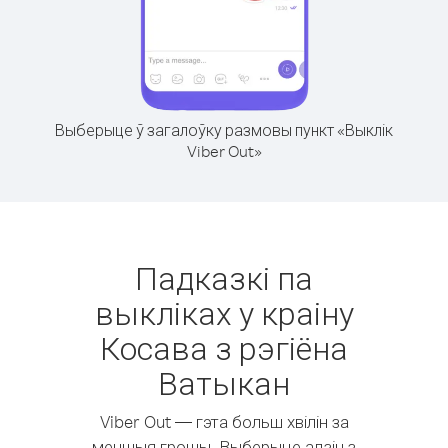
Выберыце ў загалоўку размовы пункт «Выклік
Viber Out»
Падказкі па
выкліках у краіну
Косава з рэгіёна
Ватыкан
Viber Out — гэта больш хвілін за
меншыя грошы. Выберыце адзін з