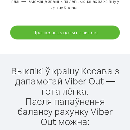
план — і зможаце званіць па лепшых цэнах за хвіліну ў
краіну Косава.
Прагледзець цэны на выклікі
Выклікі ў краіну Косава з
дапамогай Viber Out —
гэта лёгка.
Пасля папаўнення
балансу рахунку Viber
Out можна: