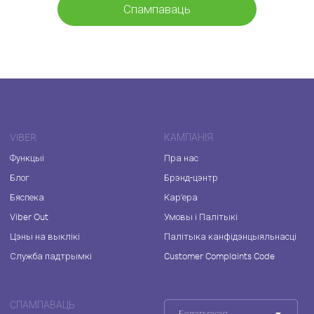
Спампаваць
VIBER
КАМПАНІЯ
Функцыі
Пра нас
Блог
Брэнд-цэнтр
Бяспека
Кар'ера
Viber Out
Умовы і Палітыкі
Цэны на выклікі
Палітыка канфідэнцыяльнасці
Служба падтрымкі
Customer Complaints Code
СПАМПАВАЦЬ
Беларуская