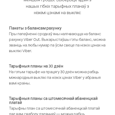
нашых гібкіх тарыфных планаў з
нізкімі цэнамі на выклікі:
Пакеты з балансам рахунку
Пры папаўненні сродкаў яны налічваюцца на баланс
рахунку Viber Out. Выкарыстаўшы гэты баланс, можна
званіць на любы нумар па ўсім свеце па нізкіх цэнах на
выклікі Viber.
Тарыфныя планы на 30 дзён
На гэтым тарыфе на працягу 30 дзён можна рабіць
міжнародныя выклікі па нізкіх цэнах Viber у абраныя
вамі краіны.
Тарыфныя планы са штомесячнай абаненцкай
платай
Тарыфны план са штомесячнай абаненцкай платай
дае вам свабоду дзеянняў — можна рабіць