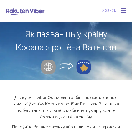
Увайсці
Togg
navig
Як пазваніць у краіну
Косава з рэгіёна Ватыкан
Дзякуючы Viber Out можна рабіць высакаякасныя
выклікі ў краіну Косава з рэгіёна Ватыкан.
Выклікі на
любы стацыянарны або мабільны нумар у краіне
Косава ад 22.0 ¢ за хвіліну.
Папоўніце баланс рахунку або падключыце тарыфны