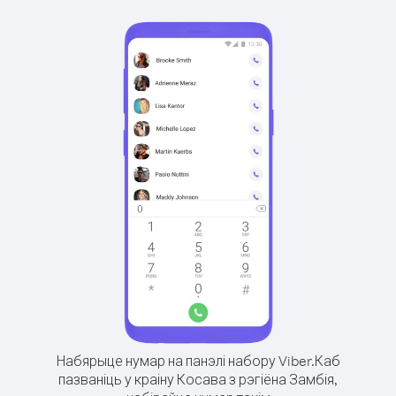
Набярыце нумар на панэлі набору Viber.
Каб
пазваніць у краіну Косава з рэгіёна Замбія,