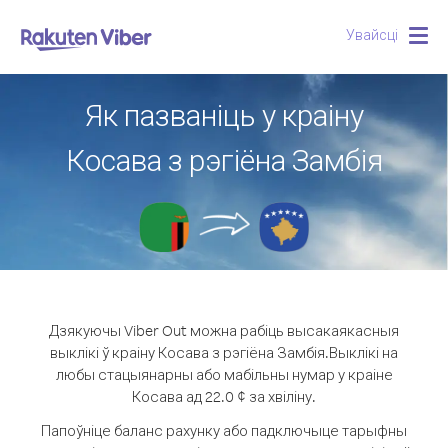
Увайсці
Togg
navig
Як пазваніць у краіну
Косава з рэгіёна Замбія
Дзякуючы Viber Out можна рабіць высакаякасныя
выклікі ў краіну Косава з рэгіёна Замбія.
Выклікі на
любы стацыянарны або мабільны нумар у краіне
Косава ад 22.0 ¢ за хвіліну.
Папоўніце баланс рахунку або падключыце тарыфны