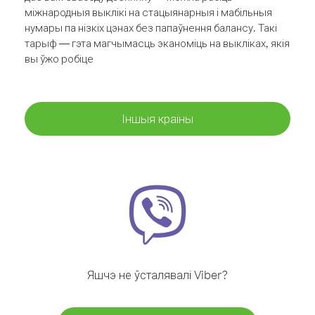
міжнародныя выклікі на стацыянарныя і мабільныя
нумары па нізкіх цэнах без папаўнення балансу. Такі
тарыф — гэта магчымасць эканоміць на выкліках, якія
вы ўжо робіце
Іншыя краіны
Яшчэ не ўсталявалі Viber?