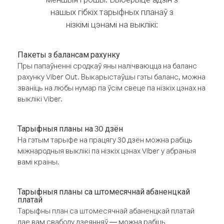
нашых гібкіх тарыфных планаў з
нізкімі цэнамі на выклікі:
Пакеты з балансам рахунку
Пры папаўненні сродкаў яны налічваюцца на баланс
рахунку Viber Out. Выкарыстаўшы гэты баланс, можна
званіць на любы нумар па ўсім свеце па нізкіх цэнах на
выклікі Viber.
Тарыфныя планы на 30 дзён
На гэтым тарыфе на працягу 30 дзён можна рабіць
міжнародныя выклікі па нізкіх цэнах Viber у абраныя
вамі краіны.
Тарыфныя планы са штомесячнай абаненцкай
платай
Тарыфны план са штомесячнай абаненцкай платай
дае вам свабоду дзеянняў — можна рабіць