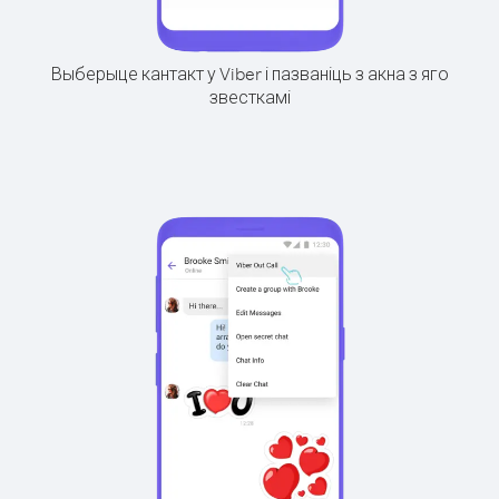
Выберыце кантакт у Viber і пазваніць з акна з яго
звесткамі