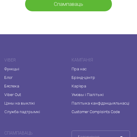
Спампаваць
VIBER
КАМПАНІЯ
Функцыі
Пра нас
Блог
Брэнд-цэнтр
Бяспека
Кар'ера
Viber Out
Умовы і Палітыкі
Цэны на выклікі
Палітыка канфідэнцыяльнасці
Служба падтрымкі
Customer Complaints Code
СПАМПАВАЦЬ
Беларуская