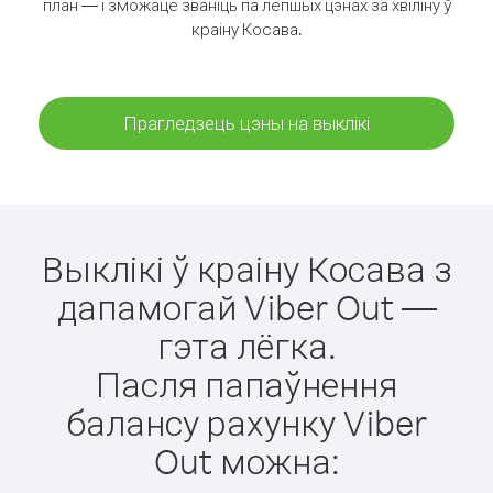
план — і зможаце званіць па лепшых цэнах за хвіліну ў
краіну Косава.
Прагледзець цэны на выклікі
Выклікі ў краіну Косава з
дапамогай Viber Out —
гэта лёгка.
Пасля папаўнення
балансу рахунку Viber
Out можна: