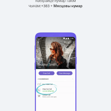
набірайце нумар такім
чынам:
+
+
383
Мясцовы нумар