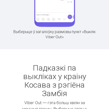
Выберыце ў загалоўку размовы пункт «Выклік
Viber Out»
Падказкі па
выкліках у краіну
Косава з рэгіёна
Замбія
Viber Out — гэта больш хвілін за
меншыя грошы. Выберыце адзін з