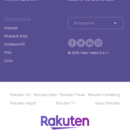
СПАМПАВАЦЬ
Беларуская
Android
iPhone & iPad
Windows PC
Mac
©
2026
Viber Media S.à r.l.
Linux
Rakuten Viki
Rakuten Kobo
Rakuten Travel
Rakuten Marketing
Rakuten Insight
Rakuten TV
About Rakuten