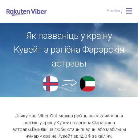
Увайсці
Togg
navig
Як пазваніць у краіну
Кувейт з рэгіёна Фарэрскія
астравы
Дзякуючы Viber Out можна рабіць высакаякасныя
выклікі ў краіну Кувейт з рэгіёна Фарэрскія
астравы.
Выклікі на любы стацыянарны або мабільны
нумар у краіне Кувейт ад 12.0 ¢ за хвіліну.