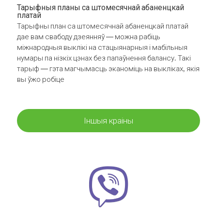
Тарыфныя планы са штомесячнай абаненцкай
платай
Тарыфны план са штомесячнай абаненцкай платай
дае вам свабоду дзеянняў — можна рабіць
міжнародныя выклікі на стацыянарныя і мабільныя
нумары па нізкіх цэнах без папаўнення балансу. Такі
тарыф — гэта магчымасць эканоміць на выкліках, якія
вы ўжо робіце
Іншыя краіны