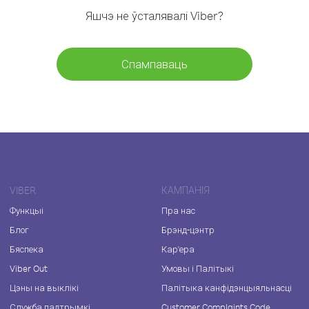
Яшчэ не ўсталявалі Viber?
Спампаваць
VIBER
КАМПАНІЯ
Функцыі
Пра нас
Блог
Брэнд-цэнтр
Бяспека
Кар'ера
Viber Out
Умовы і Палітыкі
Цэны на выклікі
Палітыка канфідэнцыяльнасці
Служба падтрымкі
Customer Complaints Code