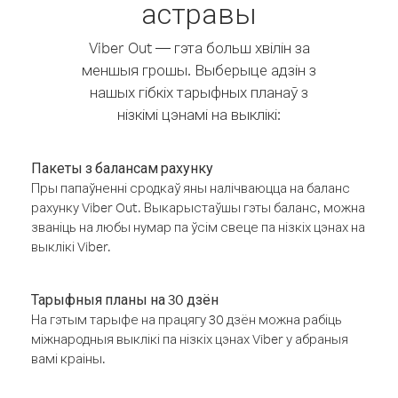
астравы
Viber Out — гэта больш хвілін за
меншыя грошы. Выберыце адзін з
нашых гібкіх тарыфных планаў з
нізкімі цэнамі на выклікі:
Пакеты з балансам рахунку
Пры папаўненні сродкаў яны налічваюцца на баланс
рахунку Viber Out. Выкарыстаўшы гэты баланс, можна
званіць на любы нумар па ўсім свеце па нізкіх цэнах на
выклікі Viber.
Тарыфныя планы на 30 дзён
На гэтым тарыфе на працягу 30 дзён можна рабіць
міжнародныя выклікі па нізкіх цэнах Viber у абраныя
вамі краіны.