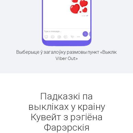
Выберыце ў загалоўку размовы пункт «Выклік
Viber Out»
Падказкі па
выкліках у краіну
Кувейт з рэгіёна
Фарэрскія