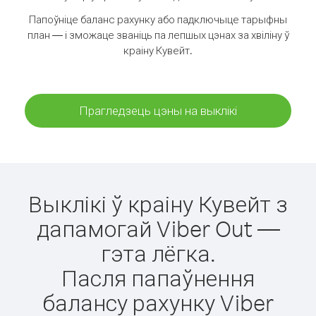
Папоўніце баланс рахунку або падключыце тарыфны
план — і зможаце званіць па лепшых цэнах за хвіліну ў
краіну Кувейт.
Прагледзець цэны на выклікі
Выклікі ў краіну Кувейт з
дапамогай Viber Out —
гэта лёгка.
Пасля папаўнення
балансу рахунку Viber