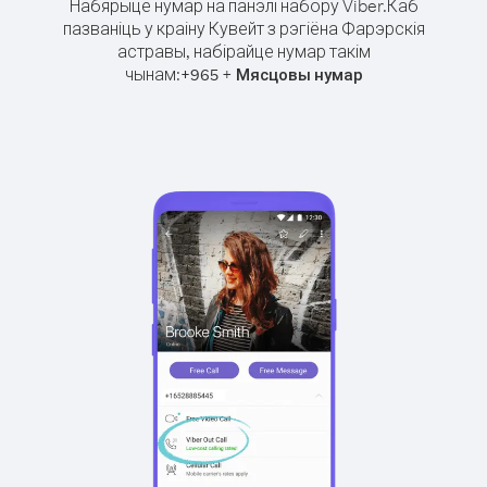
Набярыце нумар на панэлі набору Viber.
Каб
пазваніць у краіну Кувейт з рэгіёна Фарэрскія
астравы, набірайце нумар такім
чынам:
+
+
965
Мясцовы нумар